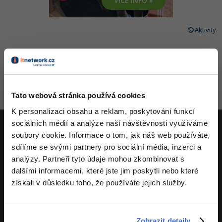
VÍCE INFO »
-80%
Vývojář mobilních aplikací
-80%
Python
Digitální gramotnost
Photoshop
HTML5, CSS3, Bootstrap, SEO
PHP
-80%
-30%
Specialista na AI a bigdata
Aktivity
-80%
JavaScript
Marketing
Adobe Illustrator
SQL a databáze
JavaScript
-80%
C# Game developer
-30%
PHP
WordPress
Adobe Lightroom
Testování a verzování
Python
-80%
-30%
Webdesigner
-15%
C++
SEO
Adobe XD
UML a návrhové vzory
HTML / CSS
Tato webová stránka používá cookies
-80%
Tester
-25%
Swift
UX
Adobe InDesign
React
K personalizaci obsahu a reklam, poskytování funkcí
UML a návrhové vzory
-80%
Systémový administrátor
sociálních médií a analýze naší návštěvnosti využíváme
Kotlin
Business
Adobe After Effects
Spring
soubory cookie. Informace o tom, jak náš web používáte,
MySQL/MariaDB
-80%
ITnetwork.cz
-25%
Grafik / UX/UI návrhář
sdílíme se svými partnery pro sociální média, inzerci a
-80%
C
Kryptoměny
Blender
ASP.NET MVC
analýzy. Partneři tyto údaje mohou zkombinovat s
MS-SQL
Učíme národ IT
-30%
3D grafik
dalšími informacemi, které jste jim poskytli nebo které
VB.NET
Copywriting
Inkscape
Django
získali v důsledku toho, že používáte jejich služby.
SQLite
O projektu
-80%
Projektový manažer
-80%
SQL
MS Office
Fotografování
Best practices
-80%
Databázový analytik
Návrh SW
Google Dokumenty
Zobrazit detaily