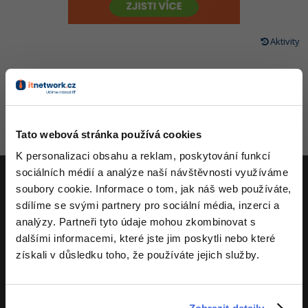
-80%
Vývojář mobilních aplikací
-80%
Python
Digitální gramotnost
Photoshop
HTML5, CSS3, Bootstrap, SEO
PHP
-80%
-30%
Specialista na AI a bigdata
Aktivity
-80%
JavaScript
Marketing
Adobe Illustrator
SQL a databáze
JavaScript
-80%
C# Game developer
-30%
PHP
WordPress
Adobe Lightroom
Testování a verzování
Python
-80%
-30%
Webdesigner
-15%
C++
SEO
Adobe XD
UML a návrhové vzory
HTML / CSS
Tato webová stránka používá cookies
-80%
Tester
-25%
Swift
UX
Adobe InDesign
React
K personalizaci obsahu a reklam, poskytování funkcí
UML a návrhové vzory
-80%
Systémový administrátor
sociálních médií a analýze naší návštěvnosti využíváme
Kotlin
Business
Adobe After Effects
Spring
soubory cookie. Informace o tom, jak náš web používáte,
MySQL/MariaDB
-80%
-25%
Grafik / UX/UI návrhář
ITnetwork.cz
-80%
sdílíme se svými partnery pro sociální média, inzerci a
C
Kryptoměny
Blender
ASP.NET MVC
MS-SQL
analýzy. Partneři tyto údaje mohou zkombinovat s
-30%
3D grafik
Učíme národ IT
VB.NET
dalšími informacemi, které jste jim poskytli nebo které
Copywriting
Inkscape
Django
SQLite
získali v důsledku toho, že používáte jejich služby.
O projektu
-80%
Projektový manažer
-80%
SQL
MS Office
Fotografování
Best practices
-80%
Databázový analytik
Návrh SW
Google Dokumenty