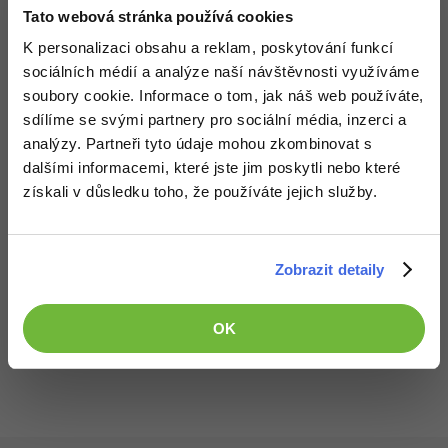
zápisu, nicméně se dá čekat, že bude podstatně nižší.
Tato webová stránka používá cookies
Varianta ultra bude v prodeji od srpna 2016 a zaplatíte
za n 149.99 USD (cca 3 600 CZK).
K personalizaci obsahu a reklam, poskytování funkcí
sociálních médií a analýze naší návštěvnosti využíváme
SanDisk u obou karet slibuje odolnost pro teplotám v
soubory cookie. Informace o tom, jak náš web používáte,
rozsahu -25 °C do +85 °C a odolnost proti vodě, nárazu,
sdílíme se svými partnery pro sociální média, inzerci a
rentgenu a magnetickým silám, ale to bývá u microSDXC
analýzy. Partneři tyto údaje mohou zkombinovat s
karet standartem.
dalšími informacemi, které jste jim poskytli nebo které
získali v důsledku toho, že používáte jejich služby.
Zdroj:
TomsHardware
Zobrazit detaily
Všechny články v sekci
OK
Zprávy ze světa hardwaru