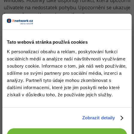
Windows. Hodinky také disponují funkcí, která upozorní
uživatele na nedostatek pohybu. Upozornění se ukazuje
formou červeného pruhu na ciferníku.
Tato webová stránka používá cookies
K personalizaci obsahu a reklam, poskytování funkcí
sociálních médií a analýze naší návštěvnosti využíváme
soubory cookie. Informace o tom, jak náš web používáte,
sdílíme se svými partnery pro sociální média, inzerci a
(různá provedení hodinek, zdroj: The Verge)
analýzy. Partneři tyto údaje mohou zkombinovat s
dalšími informacemi, které jste jim poskytli nebo které
Vivomove přijdou v různých barvách i provedení, podle
získali v důsledku toho, že používáte jejich služby.
čehož se odvíjí také cena. Za nejlevnější model
sportovních hodinek zaplatíte v přepočtu cirka 3500
korun. Luxusnější verze z nerezové oceli a s koženým
Zobrazit detaily
páskem stojí dvojnásobně. Na výběr bude z pěti barev:
černá, bílá, rose gold, zlatá a ocel.