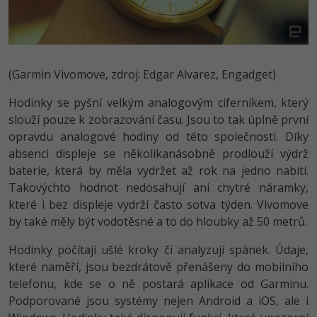
Video
-41%
Copywriter
Algoritmy
Time management
Ostatní
-10%
WordPress specialista
Umělá inteligence (AI)
Windows
Fórum
(Garmin Vivomove, zdroj: Edgar Alvarez, Engadget)
SEO specialista
Pro děti
Linux
Hodinky se pyšní velkým analogovým ciferníkem, který
slouží pouze k zobrazování času. Jsou to tak úplně první
Více
Sítě
opravdu analogové hodiny od této společnosti. Díky
absenci displeje se několikanásobně prodlouží výdrž
Fórum
Kybernetická bezpečnost
baterie, která by měla vydržet až rok na jedno nabití.
Takovýchto hodnot nedosahují ani chytré náramky,
Elektronický podpis
které i bez displeje vydrží často sotva týden. Vivomove
by také měly být vodotěsné a to do hloubky až 50 metrů.
Fórum
Hodinky počítají ušlé kroky či analyzují spánek. Údaje,
které naměří, jsou bezdrátově přenášeny do mobilního
telefonu, kde se o ně postará aplikace od Garminu.
Podporované jsou systémy nejen Android a iOS, ale i