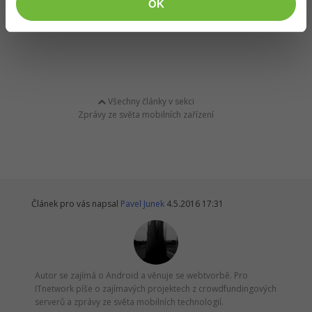
OK
Zdroj: The Verge
Všechny články v sekci
Zprávy ze světa mobilních zařízení
Článek pro vás napsal
Pavel Junek
4.5.2016 17:31
Autor se zajímá o Android a věnuje se webtvorbě. Pro
ITnetwork píše o zajímavých projektech z crowdfundingových
serverů a zprávy ze světa mobilních technologií.