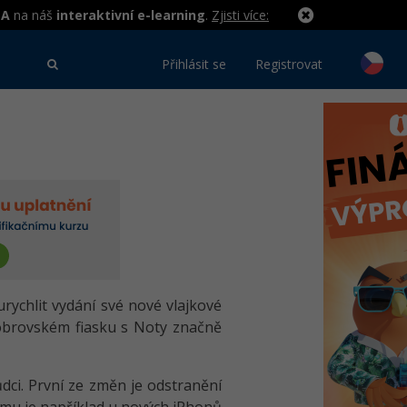
MA
na náš
interaktivní e-learning
.
Zjisti více:
Přihlásit se
Registrovat
chlit vydání své nové vlajkové
o obrovském fiasku s Noty značně
dci. První ze změn je odstranění