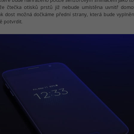
 které bude nahrazeno pouze senzorovým snímačem jako to
 že čtečka otisků prstů již nebude umístěna uvnitř domo
k dost možná dočkáme přední strany, která bude vyplněna
ě potvrdit.