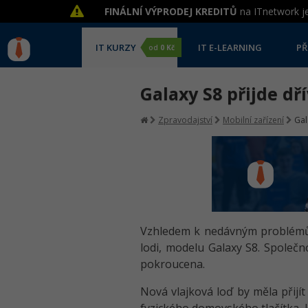
FINÁLNÍ VÝPRODEJ KREDITŮ
na ITnetwork je
IT KURZY
IT E-LEARNING
PŘ
od
0 Kč
Galaxy S8 přijde dř
Zpravodajství
Mobilní zařízení
Gal
Vzhledem k nedávným problémům
lodi, modelu Galaxy S8. Společn
pokroucena.
Nová vlajková loď by měla přijí