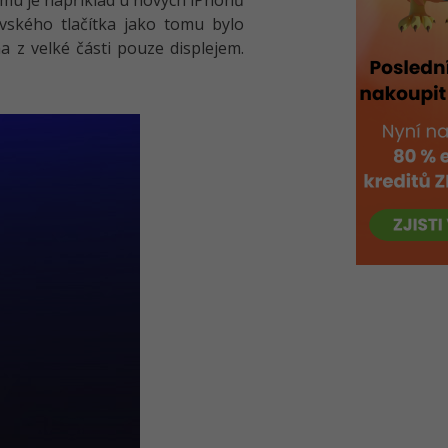
mu je například u nových iPhonů
vského tlačítka jako tomu bylo
 z velké části pouze displejem.