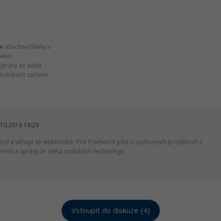
Všechny články v
sekci
Zprávy ze světa
mobilních zařízení
10.2016 19:23
oid a věnuje se webtvorbě. Pro ITnetwork píše o zajímavých projektech z
erů a zprávy ze světa mobilních technologií.
Vstoupit do diskuze (4)