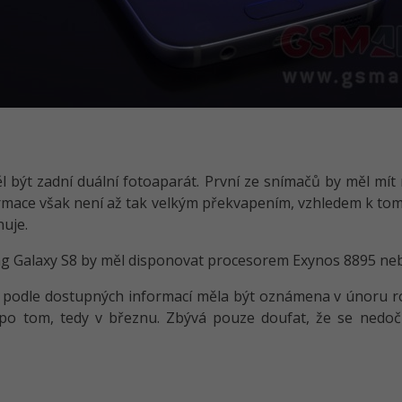
 být zadní duální fotoaparát. První ze snímačů by měl mít 
rmace však není až tak velkým překvapením, vzhledem k to
nuje.
ng Galaxy S8 by měl disponovat procesorem Exynos 8895 n
podle dostupných informací měla být oznámena v únoru rok
 po tom, tedy v březnu. Zbývá pouze doufat, že se nedo