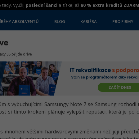
 tady. Využij
poslední šanci
a získej až
80 % extra kreditů ZDAR
ÍBĚHY ABSOLVENTŮ
BLOG
KARIÉRA
PRO FIRMY
íve
axy S8 přijde dříve
 s vybuchujícími Samsungy Note 7 se Samsung rozhodl ury
ost si tímto krokem plánuje vylepšit reputaci, která je p
t s mnohem většími hardwarovými změnami než její předchů