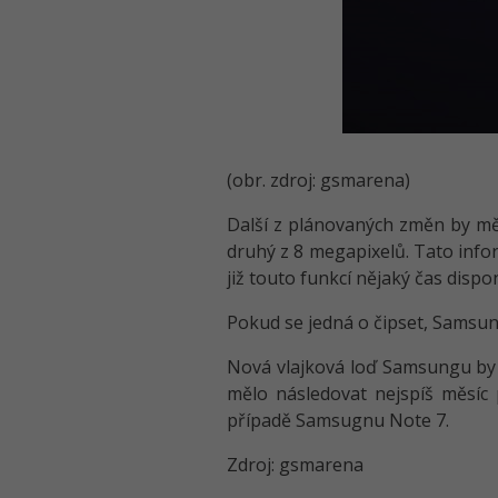
(obr. zdroj: gsmarena)
Další z plánovaných změn by měl
druhý z 8 megapixelů. Tato info
již touto funkcí nějaký čas dispo
Pokud se jedná o čipset, Samsu
Nová vlajková loď Samsungu by 
mělo následovat nejspíš měsíc
případě Samsugnu Note 7.
Zdroj: gsmarena