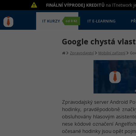
FINÁLNÍ VÝPRODEJ KREDITŮ
na ITnetwork je
IT KURZY
IT E-LEARNING
PŘ
od
0 Kč
Google chystá vlas
Zpravodajství
Mobilní zařízení
Goo
Zpravodajský server Android Pol
hodinky, pravděpodobně značky 
obsluhovány hlasovým asistentem
nese kódové označení Angelfish 
očesané hodinky jsou opět pojm