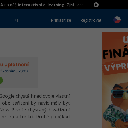
MA
na náš
interaktivní e-learning
.
Zjisti více:
Přihlásit se
Registrovat
Google chystá hned dvoje vlastní
 obě zařízení by navíc měly být
Now. První z chystaných zařízení
 senzorů a funkcí. Druhé poněkud