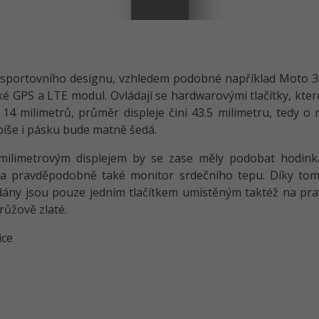
ky sportovního designu, vzhledem podobné například Moto 
ké GPS a LTE modul. Ovládají se hardwarovými tlačítky, kte
 14 milimetrů, průměr displeje činí 43.5 milimetru, tedy
píše i pásku bude matně šedá.
milimetrovým displejem by se zase měly podobat hodin
E a pravděpodobně také monitor srdečního tepu. Díky tomu
dány jsou pouze jedním tlačítkem umístěným taktéž na pra
 růžově zlaté.
ice