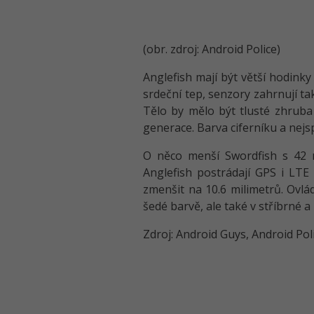
(obr. zdroj: Android Police)
Anglefish mají být větší hodin
srdeční tep, senzory zahrnují ta
Tělo by mělo být tlusté zhruba
generace. Barva ciferníku a nejs
O něco menší Swordfish s 42 
Anglefish postrádají GPS i LT
zmenšit na 10.6 milimetrů. Ovlá
šedé barvě, ale také v stříbrné a
Zdroj: Android Guys, Android Pol