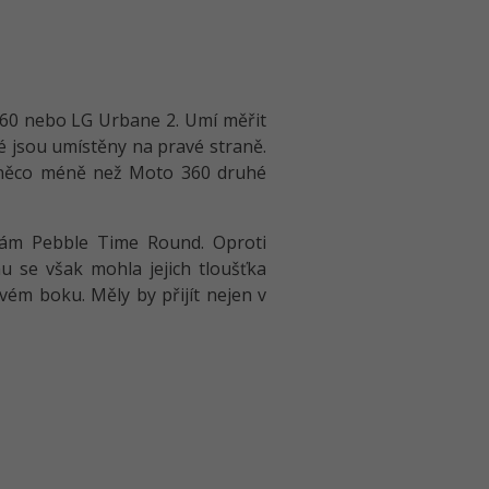
360 nebo LG Urbane 2. Umí měřit
ré jsou umístěny na pravé straně.
 o něco méně než Moto 360 druhé
kám Pebble Time Round. Oproti
 se však mohla jejich tloušťka
vém boku. Měly by přijít nejen v