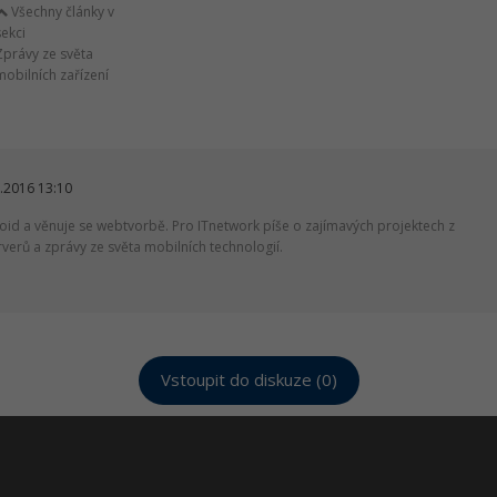
Všechny články v
sekci
Zprávy ze světa
mobilních zařízení
.2016 13:10
oid a věnuje se webtvorbě. Pro ITnetwork píše o zajímavých projektech z
erů a zprávy ze světa mobilních technologií.
Vstoupit do diskuze (0)