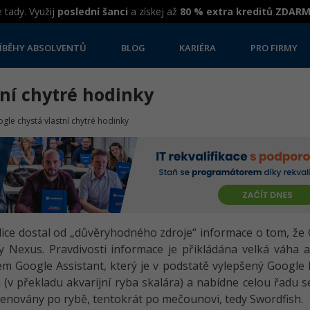
 tady. Využij
poslední šanci
a získej až
80 % extra kreditů ZDAR
ÍBĚHY ABSOLVENTŮ
BLOG
KARIÉRA
PRO FIRMY
tní chytré hodinky
gle chystá vlastní chytré hodinky
ice dostal od „důvěryhodného zdroje“ informace o tom, že 
Nexus. Pravdivosti informace je přikládána velká váha a
 Google Assistant, který je v podstatě vylepšený Google 
(v překladu akvarijní ryba skalára) a nabídne celou řadu
enovány po rybě, tentokrát po mečounovi, tedy Swordfish.