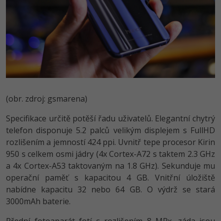
Video
-41%
Copywriter
Algoritmy
Time management
Ostatní
-10%
WordPress specialista
Umělá inteligence (AI)
Windows
Fórum
SEO specialista
Pro děti
Linux
Více
Sítě
(obr. zdroj: gsmarena)
Fórum
Kybernetická bezpečnost
Specifikace určitě potěší řadu uživatelů. Elegantní chytrý
telefon disponuje 5.2 palců velikým displejem s FullHD
Elektronický podpis
rozlišením a jemností 424 ppi. Uvnitř tepe procesor Kirin
950 s celkem osmi jádry (4x Cortex-A72 s taktem 2.3 GHz
Fórum
a 4x Cortex-A53 taktovaným na 1.8 GHz). Sekunduje mu
operační paměť s kapacitou 4 GB. Vnitřní úložiště
nabídne kapacitu 32 nebo 64 GB. O výdrž se stará
3000mAh baterie.