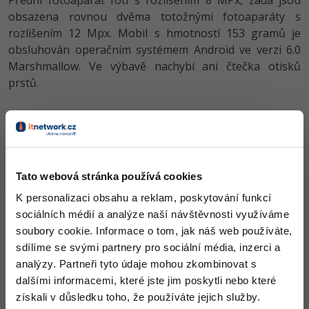
Přední fotoaparát fotí s rozlišením 8 MPx, záda jsou
obsazena rovnou dvěma totožnými fotoaparáty s
rozlišením 12 Mpx. Mobil s hmotností 153 gramů je
obsluhován operačním systémem Android ve verzi 6.0
Marshmallow. Ve výbavě nachybí ani čtečka otisků
prstů.
Tato webová stránka používá cookies
K personalizaci obsahu a reklam, poskytování funkcí
sociálních médií a analýze naší návštěvnosti využíváme
soubory cookie. Informace o tom, jak náš web používáte,
sdílíme se svými partnery pro sociální média, inzerci a
analýzy. Partneři tyto údaje mohou zkombinovat s
dalšími informacemi, které jste jim poskytli nebo které
získali v důsledku toho, že používáte jejich služby.