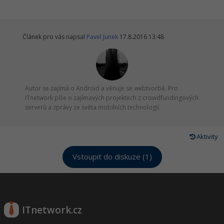
Článek pro vás napsal
Pavel Junek
17.8.2016 13:48
Autor se zajímá o Android a věnuje se webtvorbě. Pro
ITnetwork píše o zajímavých projektech z crowdfundingových
serverů a zprávy ze světa mobilních technologií.
Aktivity
Vstoupit do diskuze (1)
ITnetwork.cz