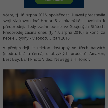
-80%
Vývojář mobilních aplikací
-80%
Python
Digitální gramotnost
Photoshop
HTML5, CSS3, Bootstrap, SEO
PHP
-80%
-30%
Včera, tj. 16. srpna 2016, společnost Huawei představila
Specialista na AI a bigdata
-80%
JavaScript
Marketing
Adobe Illustrator
SQL a databáze
svoji vlajkovou loď Honor 8 a okamžitě ji uvolnila k
JavaScript
-80%
C# Game developer
předprodeji. Tedy zatím pouze ve Spojených Státech.
-30%
PHP
WordPress
Adobe Lightroom
Testování a verzování
Předprodej začíná dnes (tj. 17. srpna 2016) a končí za
Python
-80%
-30%
Webdesigner
necelé 3 týdny – v sobotu 3. září 2016.
-15%
C++
SEO
Adobe XD
UML a návrhové vzory
HTML / CSS
V předprodeji je telefon dostupný ve třech barvách
-80%
Tester
-25%
Swift
UX
Adobe InDesign
(modrá, bílá a černá) u obvyklých prodejců: Amazon,
React
UML a návrhové vzory
-80%
Best Buy, B&H Photo Video, Newegg a HiHonor.
Systémový administrátor
Kotlin
Business
Adobe After Effects
Spring
MySQL/MariaDB
-80%
-25%
Grafik / UX/UI návrhář
-80%
C
Kryptoměny
Blender
ASP.NET MVC
MS-SQL
-30%
3D grafik
VB.NET
Copywriting
Inkscape
Django
SQLite
-80%
Projektový manažer
-80%
SQL
MS Office
Fotografování
Best practices
-80%
Databázový analytik
Návrh SW
Google Dokumenty