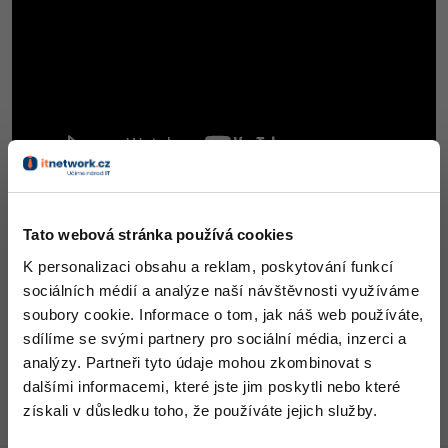
Video
-41%
Copywriter
Algoritmy
Time management
Ostatní
-10%
WordPress specialista
Umělá inteligence (AI)
Windows
Fórum
SEO specialista
Pro děti
Linux
Více
Sítě
Zdroj: Lenovo
Fórum
Kybernetická bezpečnost
Tato webová stránka používá cookies
K personalizaci obsahu a reklam, poskytování funkcí
Elektronický podpis
sociálních médií a analýze naší návštěvnosti využíváme
soubory cookie. Informace o tom, jak náš web používáte,
Fórum
Všechny články v sekci
sdílíme se svými partnery pro sociální média, inzerci a
Zprávy ze světa mobilních zařízení
analýzy. Partneři tyto údaje mohou zkombinovat s
dalšími informacemi, které jste jim poskytli nebo které
získali v důsledku toho, že používáte jejich služby.