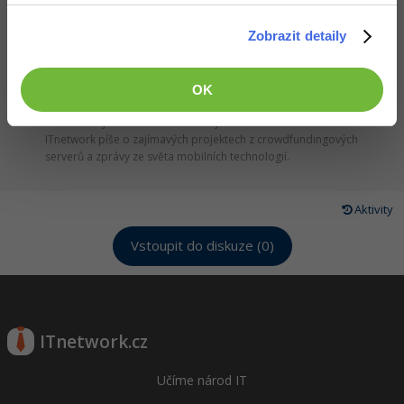
Článek pro vás napsal
Pavel Junek
9.6.2016 19:53
Zobrazit detaily
OK
Autor se zajímá o Android a věnuje se webtvorbě. Pro
ITnetwork píše o zajímavých projektech z crowdfundingových
serverů a zprávy ze světa mobilních technologií.
Aktivity
Vstoupit do diskuze (0)
ITnetwork.cz
Učíme národ IT