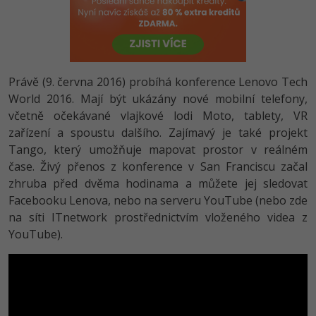
-80%
Vývojář mobilních aplikací
-80%
Python
Digitální gramotnost
Photoshop
HTML5, CSS3, Bootstrap, SEO
PHP
-80%
-30%
Specialista na AI a bigdata
-80%
JavaScript
Marketing
Adobe Illustrator
SQL a databáze
JavaScript
-80%
C# Game developer
-30%
PHP
Právě (9. června 2016) probíhá konference Lenovo Tech
WordPress
Adobe Lightroom
Testování a verzování
Python
World 2016. Mají být ukázány nové mobilní telefony,
-80%
-30%
Webdesigner
-15%
C++
včetně očekávané vlajkové lodi Moto, tablety, VR
SEO
Adobe XD
UML a návrhové vzory
HTML / CSS
zařízení a spoustu dalšího. Zajímavý je také projekt
-80%
Tester
-25%
Swift
UX
Tango, který umožňuje mapovat prostor v reálném
Adobe InDesign
React
UML a návrhové vzory
čase. Živý přenos z konference v San Franciscu začal
-80%
Systémový administrátor
Kotlin
Business
zhruba před dvěma hodinama a můžete jej sledovat
Adobe After Effects
Spring
MySQL/MariaDB
Facebooku Lenova, nebo na serveru YouTube (nebo zde
-80%
-25%
Grafik / UX/UI návrhář
-80%
C
Kryptoměny
na síti ITnetwork prostřednictvím vloženého videa z
Blender
ASP.NET MVC
MS-SQL
YouTube).
-30%
3D grafik
VB.NET
Copywriting
Inkscape
Django
SQLite
-80%
Projektový manažer
-80%
SQL
MS Office
Fotografování
Best practices
-80%
Databázový analytik
Návrh SW
Google Dokumenty