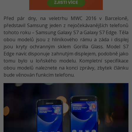
-80%
Vývojář mobilních aplikací
-80%
Python
Digitální gramotnost
Photoshop
HTML5, CSS3, Bootstrap, SEO
PHP
-80%
-30%
Před pár dny, na veletrhu MWC 2016 v Barceloně,
Specialista na AI a bigdata
-80%
JavaScript
Marketing
Adobe Illustrator
SQL a databáze
představil Samsung jeden z nejočekávanějších telefonů
JavaScript
-80%
C# Game developer
tohoto roku – Samsung Galaxy S7 a Galaxy S7 Edge. Těla
-30%
PHP
WordPress
Adobe Lightroom
Testování a verzování
obou modelů jsou z hliníkového rámu a záda i displej
Python
-80%
-30%
Webdesigner
jsou kryty ochranným sklem Gorilla Glass. Model S7
-15%
C++
SEO
Adobe XD
UML a návrhové vzory
Edge navíc disponuje zahnutým displejem, podobně jako
HTML / CSS
-80%
Tester
tomu bylo u loňského modelu. Kompletní specifikace
-25%
Swift
UX
Adobe InDesign
React
obou modelů naleznete na konci zprávy, zbytek článku
UML a návrhové vzory
-80%
Systémový administrátor
bude věnován funkcím telefonu.
Kotlin
Business
Adobe After Effects
Spring
MySQL/MariaDB
-80%
-25%
Grafik / UX/UI návrhář
-80%
C
Kryptoměny
Blender
ASP.NET MVC
MS-SQL
-30%
3D grafik
VB.NET
Copywriting
Inkscape
Django
SQLite
-80%
Projektový manažer
-80%
SQL
MS Office
Fotografování
Best practices
-80%
Databázový analytik
Návrh SW
Google Dokumenty