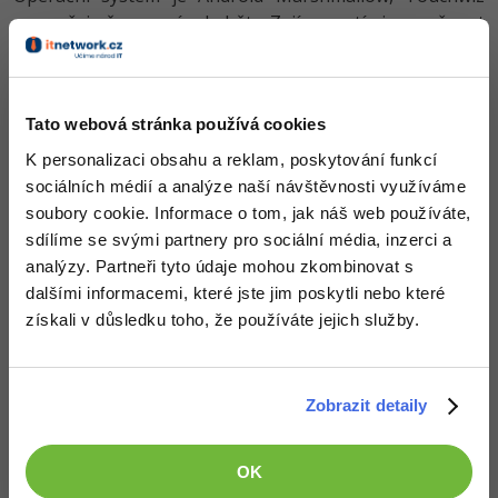
samozřejmě nesmí chybět. Zajímavostí je možnost
vypnout seznam aplikací a používat pouze domovskou
obrazovku. (Android N nebude seznam aplikací
obsahovat vůbec.)
Tato webová stránka používá cookies
Prodávat se začnou 11. března, pokud si však některý
K personalizaci obsahu a reklam, poskytování funkcí
telefon předobjednáte, dostanete od Samsungu VR
sociálních médií a analýze naší návštěvnosti využíváme
headset Gear VR. Cena za Galaxy S7 je stanovena na
soubory cookie. Informace o tom, jak náš web používáte,
necelých 20 tisíc korun, za S7 Edge si ještě necelé 3 tisíce
sdílíme se svými partnery pro sociální média, inzerci a
připlatíte.
analýzy. Partneři tyto údaje mohou zkombinovat s
dalšími informacemi, které jste jim poskytli nebo které
Galaxy S7
Galaxy S7 Edge
získali v důsledku toho, že používáte jejich služby.
5.1“ Super
5.5“ Super
AMOLED,
AMOLED,
Displej
2560x1440
2560x1440
Zobrazit detaily
(WQHD)
(WQHD)
OK
čtyřjádrový Snapdragon 820, nebo
Procesor