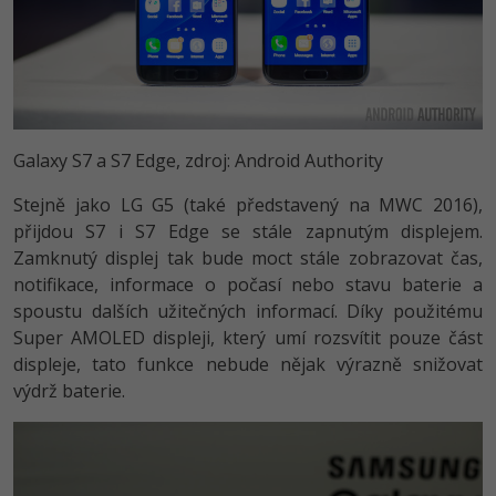
Video
-41%
Copywriter
Algoritmy
Time management
Ostatní
-10%
WordPress specialista
Umělá inteligence (AI)
Windows
Fórum
SEO specialista
Pro děti
Linux
Galaxy S7 a S7 Edge, zdroj: Android Authority
Více
Stejně jako LG G5 (také představený na MWC 2016),
Sítě
přijdou S7 i S7 Edge se stále zapnutým displejem.
Fórum
Kybernetická bezpečnost
Zamknutý displej tak bude moct stále zobrazovat čas,
notifikace, informace o počasí nebo stavu baterie a
Elektronický podpis
spoustu dalších užitečných informací. Díky použitému
Super AMOLED displeji, který umí rozsvítit pouze část
Fórum
displeje, tato funkce nebude nějak výrazně snižovat
výdrž baterie.