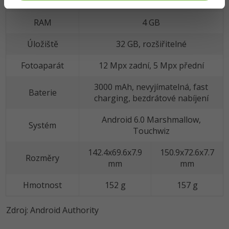
osmiádrový Exynos 8
RAM
4 GB
Úložiště
32 GB, rozšiřitelné
Fotoaparát
12 Mpx zadní, 5 Mpx přední
3000 mAh, nevyjímatelná, fast
Baterie
charging, bezdrátové nabíjení
Android 6.0 Marshmallow,
Systém
Touchwiz
142.4x69.6x7.9
150.9x72.6x7.7
Rozměry
mm
mm
Hmotnost
152 g
157 g
Zdroj: Android Authority