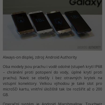
Always-on displej, zdroj: Android Authority
Oba modely jsou prachu i vodě odolné (stupeň krytí IP68
– chránění proti potopení do vody, úplné krytí proti
prachu). Navíc se obešly i bez otravných krytek na
vstupní konektory. Velkou výhodou je také slot pro
microSD kartu, vnitřní úložiště tak lze rozšířit až o 200
GB.
Operační systém je Android Marshmallow, Touchwiz