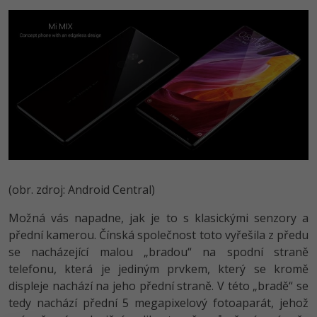
Video
-41%
Copywriter
Algoritmy
Time management
Ostatní
-10%
WordPress specialista
Umělá inteligence (AI)
Windows
Fórum
SEO specialista
Pro děti
Linux
Více
Sítě
Fórum
Kybernetická bezpečnost
(obr. zdroj: Android Central)
Elektronický podpis
Možná vás napadne, jak je to s klasickými senzory a
Fórum
přední kamerou. Čínská společnost toto vyřešila z předu
se nacházející malou „bradou“ na spodní straně
telefonu, která je jediným prvkem, který se kromě
displeje nachází na jeho přední straně. V této „bradě“ se
tedy nachází přední 5 megapixelový fotoaparát, jehož