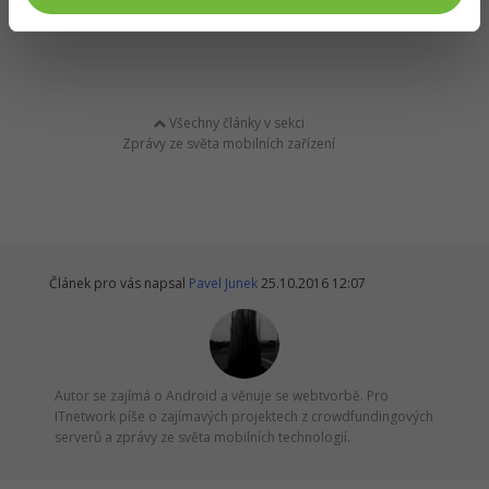
Všechny články v sekci
Zprávy ze světa mobilních zařízení
Článek pro vás napsal
Pavel Junek
25.10.2016 12:07
Autor se zajímá o Android a věnuje se webtvorbě. Pro
ITnetwork píše o zajímavých projektech z crowdfundingových
serverů a zprávy ze světa mobilních technologií.