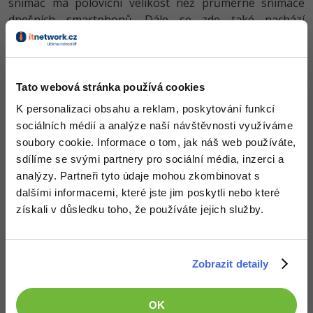
snímač má poloviční velikost než průměrné snímače
dnešních smartphonů. Dále se zde také nachází
ultrasonický snímač vzdálenosti, který nahrazuje
klasický proximity senzor.
Zbytek specifikací je standartní a stejný jako u modelu
Tato webová stránka používá cookies
Mi Note 2. Patří mezi ně například Snapdragon 821, 6GB
K personalizaci obsahu a reklam, poskytování funkcí
operační paměti RAM, 256GB vnitřní uložiště, zadní 16
sociálních médií a analýze naší návštěvnosti využíváme
megapixelový fotoaparát, nebo například baterie s
soubory cookie. Informace o tom, jak náš web používáte,
kapacitou 4 400 mAh.
sdílíme se svými partnery pro sociální média, inzerci a
Xiaomi oznámilo začátek prodeje smartphonu Mi Mix na
analýzy. Partneři tyto údaje mohou zkombinovat s
příští měsíc, a to v Číně. Cena se pak bude pohybovat
dalšími informacemi, které jste jim poskytli nebo které
okolo 516 dolarů (cirka 13 000 korun) za variantu se
získali v důsledku toho, že používáte jejich služby.
128GB uložištěm a asi 590 dolarů (cirka 14 500 korun) za
variantu s uložištěm o kapacitě 256 GB. Telefon vypadá
opravdu pěkně, doufejme tedy, že se dostane i na náš
Zobrazit detaily
evropský trh.
Zdroj: Android Central
OK