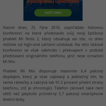
-80%
Vývojář mobilních aplikací
-80%
Python
Digitální gramotnost
Photoshop
HTML5, CSS3, Bootstrap, SEO
PHP
-80%
-30%
Specialista na AI a bigdata
-80%
JavaScript
Marketing
Adobe Illustrator
SQL a databáze
JavaScript
-80%
C# Game developer
-30%
PHP
Xiaomi dnes, 25. října 2016, uspořádalo tiskovou
WordPress
Adobe Lightroom
Testování a verzování
Python
konferenci na které představilo svůj nový špičkový
-80%
-30%
Webdesigner
-15%
C++
phablet Mi Note 2, který obsahuje asi vše, co dnes
SEO
Adobe XD
UML a návrhové vzory
HTML / CSS
můžete od high-end zařízení očekávat. Na této tiskové
-80%
Tester
-25%
Swift
UX
konferenci se však odehrálo i překvapení v podobě
Adobe InDesign
React
UML a návrhové vzory
představení originálního telefonu, jenž nese označení
-80%
Systémový administrátor
Kotlin
Business
Mi Mix.
Adobe After Effects
Spring
MySQL/MariaDB
-80%
-25%
Grafik / UX/UI návrhář
Phablet Mi Mix disponuje masivním 6,4 palcový
-80%
C
Kryptoměny
Blender
ASP.NET MVC
displejem, který je však zajímavý a jedinečný tím, že
MS-SQL
-30%
3D grafik
nemá rámečky a zakrývá tak 91,3 procent přední strany
VB.NET
Copywriting
Inkscape
Django
SQLite
telefonu, což je ohromující. Telefon zároveň také není
-80%
Projektový manažer
-80%
SQL
větší než jakýkoliv průměrný 5,7 palcový smartphone
MS Office
Fotografování
Best practices
dnešní doby.
-80%
Databázový analytik
Návrh SW
Google Dokumenty