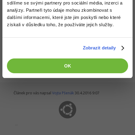
sdílíme se svými partnery pro sociální média, inzerci a
analýzy. Partneři tyto údaje mohou zkombinovat s
Zdroj: MS Power User
dalšími informacemi, které jste jim poskytli nebo které
získali v důsledku toho, že používáte jejich služby.
Zobrazit detaily
Všechny články v sekci
Zprávy ze světa softwaru
OK
Článek pro vás napsal
Vojta Pšenák
30.4.2016 9:07
...