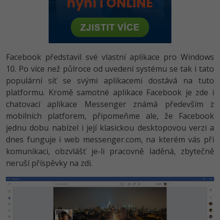
-80%
Vývojář mobilních aplikací
-80%
Python
Digitální gramotnost
Photoshop
HTML5, CSS3, Bootstrap, SEO
PHP
-80%
-30%
Specialista na AI a bigdata
-80%
JavaScript
Marketing
Adobe Illustrator
SQL a databáze
JavaScript
-80%
C# Game developer
-30%
PHP
Facebook představil své vlastní aplikace pro Windows
WordPress
Adobe Lightroom
Testování a verzování
Python
10. Po více než půlroce od uvedení systému se tak i tato
-80%
-30%
Webdesigner
-15%
C++
populární síť se svými aplikacemi dostává na tuto
SEO
Adobe XD
UML a návrhové vzory
HTML / CSS
platformu. Kromě samotné aplikace Facebook je zde i
-80%
Tester
-25%
Swift
UX
chatovací aplikace Messenger známá především z
Adobe InDesign
React
UML a návrhové vzory
mobilních platforem, připomeňme ale, že Facebook
-80%
Systémový administrátor
Kotlin
Business
jednu dobu nabízel i její klasickou desktopovou verzi a
Adobe After Effects
Spring
MySQL/MariaDB
dnes funguje i web messenger.com, na kterém vás při
-80%
-25%
Grafik / UX/UI návrhář
-80%
C
Kryptoměny
komunikaci, obzvlášť je-li pracovně laděná, zbytečně
Blender
ASP.NET MVC
MS-SQL
neruší příspěvky na zdi.
-30%
3D grafik
VB.NET
Copywriting
Inkscape
Django
SQLite
-80%
Projektový manažer
-80%
SQL
MS Office
Fotografování
Best practices
-80%
Databázový analytik
Návrh SW
Google Dokumenty