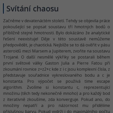
-30%
Kariéra
-80%
Marketing
Adobe Illustrator
Svítání chaosu
Pro firmy
-30%
WordPress
Adobe Lightroom
Začněme v devatenáctém století. Tehdy se objevila práce
-30%
pokoušející se popsat soustavu tří hmotných bodů o
-15%
SEO
Adobe XD
přibližně stejné hmotnosti. Bylo dokázáno že analytické
řešení neexistuje! Děje v této soustavě nemůžeme
-25%
UX
Adobe InDesign
předpovědět, je chaotická. Nejblíže se to dá ověřit v pásu
asteroidů mezi Marsem a Jupiterem, zvoňte na soustavu
Business
Adobe After Effects
Trojané. O další nesmělé výkřiky se postarali během
-25%
-80%
první světové války Gaston Julia a Pierre Fatou při
Kryptoměny
Blender
zkoumání rovnice z=z2+c kde z i c jsou komplexní čísla, z
-30%
představuje souřadnice vykreslovaného bodu a c je
Copywriting
Inkscape
konstanta. Pro výpočet se používá time escape
-80%
-80%
algorithm. Zvolíme si konstantu c, reprezentující
MS Office
Fotografování
množinu (těch tedy nekonečně mnoho) a pro každý bod
z iterativně zkoušíme, zda konverguje. Pokud ano, do
Google Dokumenty
Video
množiny nepatří a pro názornost mu přidělíme
příslušnou barvu. Pokud vydrží i do maximálního počtu
Time management
Ostatní