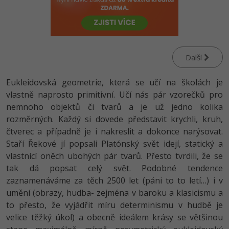
-80%
Vývojář mobilních aplikací
Python
HTML5, CSS3, Bootstrap, SEO
PHP
-80%
Specialista na AI a bigdata
JavaScript
SQL a databáze
JavaScript
-80%
C# Game developer
PHP
Další
Testování a verzování
Python
-80%
Webdesigner
C++
Eukleidovská geometrie, která se učí na školách je
UML a návrhové vzory
HTML / CSS
vlastně naprosto primitivní. Učí nás pár vzorečků pro
-80%
Tester
Swift
nemnoho objektů či tvarů a je už jedno kolika
React
UML a návrhové vzory
rozměrných. Každý si dovede představit krychli, kruh,
-80%
Systémový administrátor
Kotlin
čtverec a případně je i nakreslit a dokonce narýsovat.
Spring
MySQL/MariaDB
Staří Řekové jí popsali Platónský svět idejí, statický a
-80%
Grafik / UX/UI návrhář
C
vlastnící oněch ubohých pár tvarů. Přesto tvrdili, že se
ASP.NET MVC
MS-SQL
tak dá popsat celý svět. Podobné tendence
3D grafik
VB.NET
zaznamenáváme za těch 2500 let (páni to to letí…) i v
Django
SQLite
umění (obrazy, hudba- zejména v baroku a klasicismu a
Projektový manažer
SQL
to přesto, že vyjádřit míru determinismu v hudbě je
Best practices
velice těžký úkol) a obecně ideálem krásy se většinou
-80%
Databázový analytik
Návrh SW