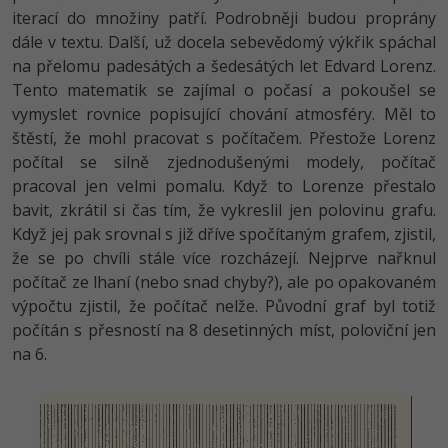
iterací do množiny patří. Podrobněji budou proprány
Windows
dále v textu. Další, už docela sebevědomý výkřik spáchal
Fórum
na přelomu padesátých a šedesátých let Edvard Lorenz.
Linux
Tento matematik se zajímal o počasí a pokoušel se
vymyslet rovnice popisující chování atmosféry. Měl to
Sítě
štěstí, že mohl pracovat s počítačem. Přestože Lorenz
počítal se silně zjednodušenými modely, počítač
Kybernetická bezpečnost
pracoval jen velmi pomalu. Když to Lorenze přestalo
bavit, zkrátil si čas tím, že vykreslil jen polovinu grafu.
Elektronický podpis
Když jej pak srovnal s již dříve spočítaným grafem, zjistil,
že se po chvíli stále více rozcházejí. Nejprve nařknul
Fórum
počítač ze lhaní (nebo snad chyby?), ale po opakovaném
výpočtu zjistil, že počítač nelže. Původní graf byl totiž
počítán s přesností na 8 desetinných míst, poloviční jen
na 6.