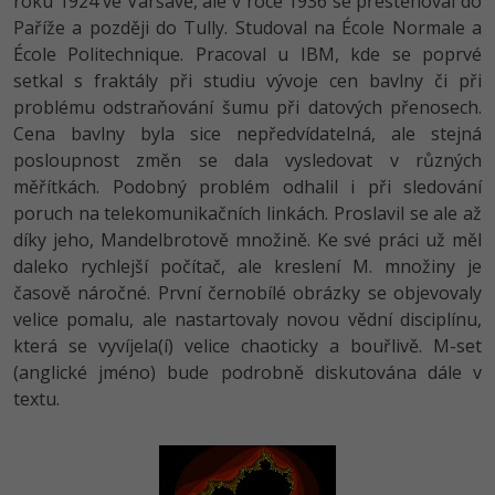
roku 1924 ve Varšavě, ale v roce 1936 se přestěhoval do
Paříže a později do Tully. Studoval na École Normale a
École Politechnique. Pracoval u IBM, kde se poprvé
setkal s fraktály při studiu vývoje cen bavlny či při
problému odstraňování šumu při datových přenosech.
Cena bavlny byla sice nepředvídatelná, ale stejná
posloupnost změn se dala vysledovat v různých
měřítkách. Podobný problém odhalil i při sledování
poruch na telekomunikačních linkách. Proslavil se ale až
díky jeho, Mandelbrotově množině. Ke své práci už měl
daleko rychlejší počítač, ale kreslení M. množiny je
časově náročné. První černobílé obrázky se objevovaly
velice pomalu, ale nastartovaly novou vědní disciplínu,
která se vyvíjela(í) velice chaoticky a bouřlivě. M-set
(anglické jméno) bude podrobně diskutována dále v
textu.