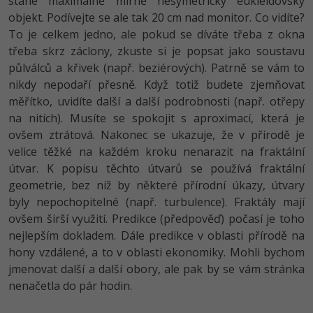
stane maximálně mírně nesymetrický eukleidovský
objekt. Podívejte se ale tak 20 cm nad monitor. Co vidíte?
-41%
Copywriter
Algoritmy
To je celkem jedno, ale pokud se díváte třeba z okna
třeba skrz záclony, zkuste si je popsat jako soustavu
-10%
WordPress specialista
Umělá inteligence (AI)
půlválců a křivek (např. beziérových). Patrně se vám to
nikdy nepodaří přesně. Když totiž budete zjemňovat
SEO specialista
Pro děti
měřítko, uvidíte další a další podrobnosti (např. otřepy
na nitích). Musíte se spokojit s aproximací, která je
Více
ovšem ztrátová. Nakonec se ukazuje, že v přírodě je
velice těžké na každém kroku nenarazit na fraktální
Fórum
útvar. K popisu těchto útvarů se používá fraktální
geometrie, bez níž by některé přírodní úkazy, útvary
Kurzy e-commerce
byly nepochopitelné (např. turbulence). Fraktály mají
ovšem širší využití. Predikce (předpověď) počasí je toho
Testování softwaru
nejlepším dokladem. Dále predikce v oblasti přírodě na
Kurzy designu
hony vzdálené, a to v oblasti ekonomiky. Mohli bychom
-80%
Datová analýza
HTML/CSS
Příběhy absolventů
jmenovat další a další obory, ale pak by se vám stránka
nenačetla do pár hodin.
-80%
Digitální gramotnost
Blog
Photoshop