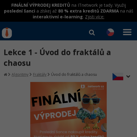
FINÁLNÍ VÝPRODEJ KREDITŮ
na ITnetwork je tady. Využij
poslední šanci
a získej až
80 % extra kreditů ZDARMA
na náš
interaktivní e-learning
.
Zjisti více:
IT kurzy
Od
0 Kč
Lekce 1 - Úvod do fraktálů a
Přihlásit se
|
Registrovat
IT e-learning
Rekvalifikace a kurzy
chaosu
hrazené úřadem práce
Kurzy IT profesí
Algoritmy
Fraktály
Úvod do fraktálů a chaosu
Workshopy zdarma
Junior programátor
Kurzy programování
Umělá inteligence v praxi
Školení
Programátor WWW aplikací
Jak začít?
Datová analýza v praxi
Základy programování
Školení dle technologií
-80%
Senior programátor
Java
Objektové programování - OOP
C# .NET
-80%
Front-end developer
C#.NET
Umělá inteligence
Java