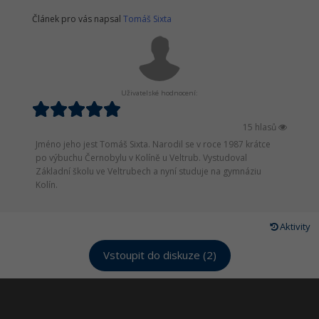
Článek pro vás napsal
Tomáš Sixta
Uživatelské hodnocení:
15 hlasů
Jméno jeho jest Tomáš Sixta. Narodil se v roce 1987 krátce
po výbuchu Černobylu v Kolíně u Veltrub. Vystudoval
Základní školu ve Veltrubech a nyní studuje na gymnáziu
Kolín.
Aktivity
Vstoupit do diskuze (2)