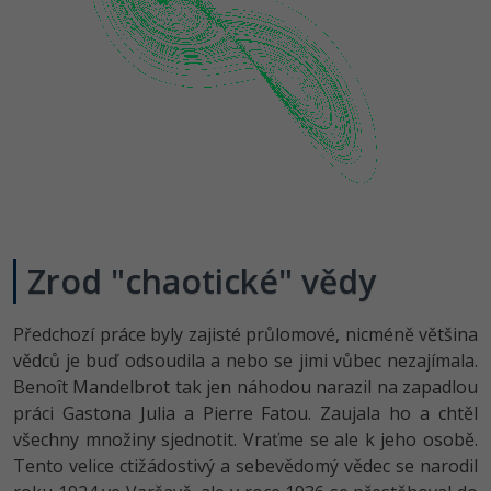
Zrod "chaotické" vědy
Předchozí práce byly zajisté průlomové, nicméně většina
vědců je buď odsoudila a nebo se jimi vůbec nezajímala.
Benoît Mandelbrot tak jen náhodou narazil na zapadlou
práci Gastona Julia a Pierre Fatou. Zaujala ho a chtěl
všechny množiny sjednotit. Vraťme se ale k jeho osobě.
Tento velice ctižádostivý a sebevědomý vědec se narodil