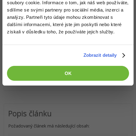
soubory cookie. Informace o tom, jak náš web používáte,
sdílíme se svými partnery pro sociální média, inzerci a
Windows
Fórum
Obsah článku spadá pod licenci
Premium
, koupí článku souhlasíš
analýzy. Partneři tyto údaje mohou zkombinovat s
se
smluvními podmínkami
.
dalšími informacemi, které jste jim poskytli nebo které
Linux
získali v důsledku toho, že používáte jejich služby.
Sítě
Co od nás v dalších lekcích dostaneš?
Kybernetická bezpečnost
Zobrazit detaily
Přístup k jednotlivým lekcím dle způsobu pořízení.
Kvalitní znalosti
v oblasti IT.
Elektronický podpis
Dovednosti, které ti pomohou získat vysněnou a
OK
dobře placenou práci
.
Fórum
Popis článku
Požadovaný článek má následující obsah: