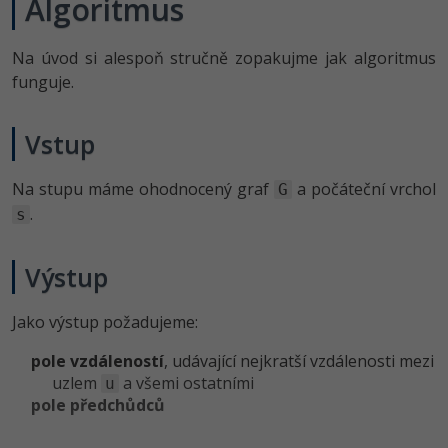
Algoritmus
-41%
Copywriter
Algoritmy
Na úvod si alespoň stručně zopakujme jak algoritmus
-10%
funguje.
WordPress specialista
Umělá inteligence (AI)
SEO specialista
Pro děti
Vstup
Více
Na stupu máme ohodnocený graf
a počáteční vrchol
G
.
s
Fórum
Výstup
Kurzy e-commerce
Jako výstup požadujeme:
Testování softwaru
Kurzy designu
pole vzdáleností
, udávající nejkratší vzdálenosti mezi
-80%
Datová analýza
HTML/CSS
uzlem
a všemi ostatními
Příběhy absolventů
u
pole předchůdců
-80%
Digitální gramotnost
Blog
Photoshop