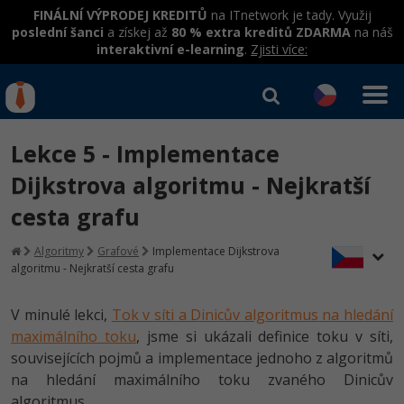
FINÁLNÍ VÝPRODEJ KREDITŮ
na ITnetwork je tady. Využij
poslední šanci
a získej až
80 % extra kreditů ZDARMA
na náš
interaktivní e-learning
.
Zjisti více:
IT kurzy
Od
0 Kč
Lekce 5 - Implementace
Přihlásit se
|
Registrovat
IT e-learning
Rekvalifikace a kurzy
Dijkstrova algoritmu - Nejkratší
hrazené úřadem práce
cesta grafu
Kurzy IT profesí
Workshopy zdarma
Junior programátor
Algoritmy
Grafové
Implementace Dijkstrova
Kurzy programování
Umělá inteligence v praxi
algoritmu - Nejkratší cesta grafu
Školení
Programátor WWW aplikací
Jak začít?
Datová analýza v praxi
Základy programování
V minulé lekci,
Tok v síti a Dinicův algoritmus na hledání
Školení dle technologií
-80%
Senior programátor
maximálního toku
Java
, jsme si ukázali definice toku v síti,
Objektové programování - OOP
C# .NET
souvisejících pojmů a implementace jednoho z algoritmů
-80%
Front-end developer
C#.NET
na hledání maximálního toku zvaného Dinicův
Umělá inteligence
Java
algoritmus.