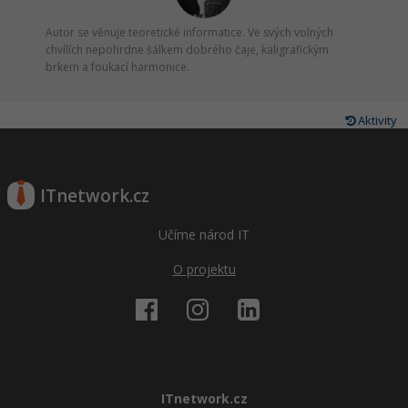
Autor se věnuje teoretické informatice. Ve svých volných
chvílích nepohrdne šálkem dobrého čaje, kaligrafickým
brkem a foukací harmonice.
Aktivity
ITnetwork.cz
Učíme národ IT
O projektu
ITnetwork.cz