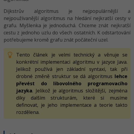
-80%
Vývojář mobilních aplikací
Python
Dijkstrův algoritmus je nejpopulárnější a
HTML5, CSS3, Bootstrap, SEO
PHP
-80%
nejpoužívanější algoritmus na hledání nejkratší cesty v
Specialista na AI a bigdata
JavaScript
grafu. Myšlenka je jednoduchá. Chceme znát nejkratší
SQL a databáze
JavaScript
-80%
cestu z jednoho uzlu do všech ostatních. K odstartování
C# Game developer
PHP
Testování a verzování
potřebujeme kromě grafu znát počáteční uzel.
Python
-80%
Webdesigner
C++
UML a návrhové vzory
Tento článek je velmi technický a věnuje se
HTML / CSS
-80%
Tester
konkrétní implementaci algoritmu v jazyce Java.
Swift
React
UML a návrhové vzory
Jelikož používá jen základní syntaxi, tak při
-80%
Systémový administrátor
Kotlin
drobné změně struktur se dá algoritmus
lehce
Spring
MySQL/MariaDB
převést do libovolného programovacího
-80%
Grafik / UX/UI návrhář
C
jazyka
. Jelikož je algoritmus složitější, zejména
ASP.NET MVC
MS-SQL
díky dalším strukturám, které si musíme
3D grafik
VB.NET
definovat, je jeho implementace a teorie takto
Django
SQLite
rozdělena.
Projektový manažer
SQL
Best practices
-80%
Databázový analytik
Návrh SW