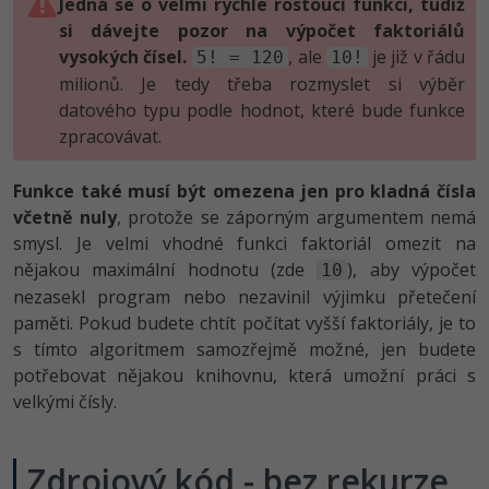
Jedná se o velmi rychle rostoucí funkci, tudíž
-30%
Kariéra
-80%
Marketing
Adobe Illustrator
si dávejte pozor na výpočet faktoriálů
vysokých čísel.
, ale
je již v řádu
Pro firmy
5! = 120
10!
-30%
WordPress
Adobe Lightroom
milionů. Je tedy třeba rozmyslet si výběr
datového typu podle hodnot, které bude funkce
-30%
-15%
SEO
Adobe XD
zpracovávat.
-25%
UX
Adobe InDesign
Funkce také musí být omezena jen pro kladná čísla
včetně nuly
, protože se záporným argumentem nemá
Business
Adobe After Effects
smysl. Je velmi vhodné funkci faktoriál omezit na
-25%
nějakou maximální hodnotu (zde
), aby výpočet
10
-80%
Kryptoměny
Blender
nezasekl program nebo nezavinil výjimku přetečení
-30%
paměti. Pokud budete chtít počítat vyšší faktoriály, je to
Copywriting
Inkscape
s tímto algoritmem samozřejmě možné, jen budete
-80%
-80%
potřebovat nějakou knihovnu, která umožní práci s
MS Office
Fotografování
velkými čísly.
Google Dokumenty
Video
Zdrojový kód - bez rekurze
Time management
Ostatní