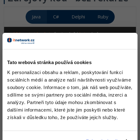
Windows
Fórum
Java
C#
Delphi
Ruby
Linux
public
static
int
 factorial(
int
 x) {

if
 (x < 
0
) 
throw
new
 IllegalArgumentException(
"Arg
Sítě
if
 (x > 
10
) 
throw
new
 IllegalArgumentException(
"Pr
int
 result = 
1
;

for
 (
int
 i = 
2
; i <= x; i++) {

Kybernetická bezpečnost
    result *= i;

Tato webová stránka používá cookies
  }

return
 result;

Elektronický podpis
K personalizaci obsahu a reklam, poskytování funkcí
}
sociálních médií a analýze naší návštěvnosti využíváme
Fórum
soubory cookie. Informace o tom, jak náš web používáte,
Rekurzivně faktoriál naprogramujeme tak, že budeme
sdílíme se svými partnery pro sociální média, inzerci a
vždy vracet parametr x a tím vynásobený výsledek
analýzy. Partneři tyto údaje mohou zkombinovat s
funkce s parametrem o jednu menší. Když si rozmyslíme,
dalšími informacemi, které jste jim poskytli nebo které
kdy by se měla rekurze zastavit, dospějeme k podmínce
získali v důsledku toho, že používáte jejich služby.
x = 1. Pokud budeme chtít, aby nám funkce správě
počítala i 0!, bude podmínka (x < 2).