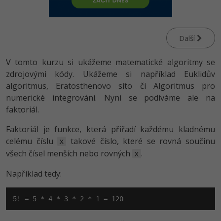
-80%
Vývojář mobilních aplikací
Python
HTML5, CSS3, Bootstrap, SEO
PHP
-80%
Specialista na AI a bigdata
JavaScript
Další
SQL a databáze
JavaScript
-80%
C# Game developer
PHP
V tomto kurzu si ukážeme matematické algoritmy se
Testování a verzování
Python
zdrojovými kódy. Ukážeme si například Euklidův
-80%
Webdesigner
C++
algoritmus, Eratosthenovo síto či Algoritmus pro
UML a návrhové vzory
HTML / CSS
numerické integrování. Nyní se podíváme ale na
-80%
Tester
Swift
faktoriál.
React
UML a návrhové vzory
-80%
Systémový administrátor
Kotlin
Faktoriál je funkce, která přiřadí každému kladnému
Spring
MySQL/MariaDB
celému číslu
takové číslo, které se rovná součinu
x
-80%
Grafik / UX/UI návrhář
C
všech čísel menších nebo rovných
.
x
ASP.NET MVC
MS-SQL
3D grafik
VB.NET
Například tedy:
Django
SQLite
Projektový manažer
SQL
5! = 5 * 4 * 3 * 2 * 1 = 120
Best practices
-80%
Databázový analytik
Návrh SW