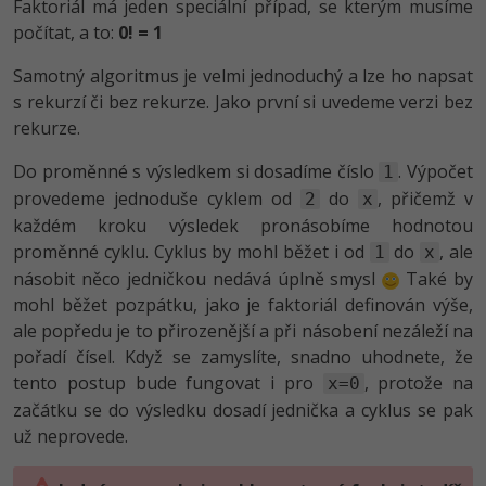
Faktoriál má jeden speciální případ, se kterým musíme
počítat, a to:
0! = 1
-41%
Copywriter
Algoritmy
Samotný algoritmus je velmi jednoduchý a lze ho napsat
-10%
WordPress specialista
Umělá inteligence (AI)
s rekurzí či bez rekurze. Jako první si uvedeme verzi bez
rekurze.
SEO specialista
Pro děti
Do proměnné s výsledkem si dosadíme číslo
. Výpočet
1
Více
provedeme jednoduše cyklem od
do
, přičemž v
2
x
každém kroku výsledek pronásobíme hodnotou
Fórum
proměnné cyklu. Cyklus by mohl běžet i od
do
, ale
1
x
násobit něco jedničkou nedává úplně smysl
Také by
mohl běžet pozpátku, jako je faktoriál definován výše,
Kurzy e-commerce
ale popředu je to přirozenější a při násobení nezáleží na
Testování softwaru
pořadí čísel. Když se zamyslíte, snadno uhodnete, že
Kurzy designu
tento postup bude fungovat i pro
, protože na
x=0
-80%
Datová analýza
HTML/CSS
začátku se do výsledku dosadí jednička a cyklus se pak
Příběhy absolventů
už neprovede.
-80%
Digitální gramotnost
Blog
Photoshop