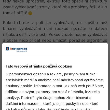
tedy někde uprostřed, existují totiž speciální struktury
zvané vyhledávací stromy, které oba problémy řeší. Ale o
tom až příště
Pokud chcete v poli jen vyhledávat, nic lepšího než
binární vyhledávání není (pokud neznáte o datech
nějakou další vlastnost). Pokud chcete hodně vyhledávat
a občas něco přidat nebo umazat, pořád se algoritmus
vyplatí. Pokud však potřebujete vyhledávat a i pole
měnit, je to problém a čtěte další algoritmy v této sekci.
Algoritmus binárního vyhledávání je možné zapsat s
Tato webová stránka používá cookies
rekurzí i bez rekurze. Tradičně začneme řešením bez
rekurze.
K personalizaci obsahu a reklam, poskytování funkcí
sociálních médií a analýze naší návštěvnosti využíváme
soubory cookie. Informace o tom, jak náš web používáte,
Zdrojový kód - bez rekurze
sdílíme se svými partnery pro sociální média, inzerci a
analýzy. Partneři tyto údaje mohou zkombinovat s
dalšími informacemi, které jste jim poskytli nebo které
Java
C#
Delphi
Ruby
PHP
získali v důsledku toho, že používáte jejich služby.