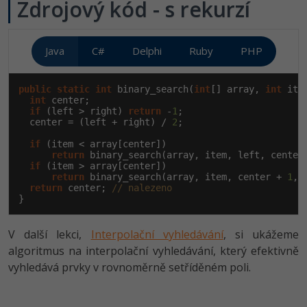
Zdrojový kód - s rekurzí
Java
C#
Delphi
Ruby
PHP
public
static
int
 binary_search(
int
[] array, 
int
 ite
int
 center;

if
 (left > right) 
return
 -
1
;

  center = (left + right) / 
2
;

if
 (item < array[center])

return
 binary_search(array, item, left, center
if
 (item > array[center])

return
 binary_search(array, item, center + 
1
, 
return
 center; 
// nalezeno
}
V další lekci,
Interpolační vyhledávání
, si ukážeme
algoritmus na interpolační vyhledávání, který efektivně
vyhledává prvky v rovnoměrně setříděném poli.