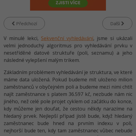
-80%
Vývojář mobilních aplikací
Python
HTML5, CSS3, Bootstrap, SEO
PHP
-80%
Specialista na AI a bigdata
JavaScript
Předchozí
Další
SQL a databáze
JavaScript
-80%
C# Game developer
PHP
V minulé lekci,
Sekvenční vyhledávání
, jsme si ukázali
Testování a verzování
Python
velmi jednoduchý algoritmus pro vyhledávání prvku v
-80%
Webdesigner
C++
nesetříděné datové struktuře (poli, seznamu) a jeho
UML a návrhové vzory
HTML / CSS
následné vylepšení malým trikem.
-80%
Tester
Swift
React
UML a návrhové vzory
Základním problémem vyhledávání je struktura, ve které
-80%
Systémový administrátor
Kotlin
máme data uložená. Pokud budeme mít uloženo milion
Spring
MySQL/MariaDB
zaměstnanců v obyčejném poli a budeme mezi nimi chtít
-80%
Grafik / UX/UI návrhář
C
najít zaměstnance s platem 36.597 kč, nezbude nám nic
ASP.NET MVC
MS-SQL
jiného, než celé pole projet cyklem od začátku do konce,
3D grafik
VB.NET
kdy můžeme jen doufat, že cestou někdy narazíme na
Django
SQLite
hledaný prvek. Nejlepší případ jistě bude, když hledaný
Projektový manažer
SQL
zaměstnanec bude hned na prvním indexu v poli,
Best practices
nejhorší bude ten, kdy tam zaměstnanec vůbec nebude
-80%
Databázový analytik
Návrh SW