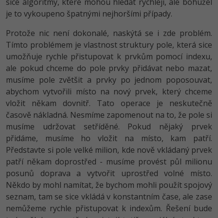
sice algoritmy, které mohou hledat rychleji, ale bohužel
je to vykoupeno špatnými nejhoršími případy.
Windows
Fórum
Protože nic není dokonalé, naskýtá se i zde problém.
Linux
Tímto problémem je vlastnost struktury pole, která sice
umožňuje rychle přistupovat k prvkům pomocí indexu,
Sítě
ale pokud chceme do pole prvky přidávat nebo mazat,
musíme pole zvětšit a prvky po jednom poposouvat,
Kybernetická bezpečnost
abychom vytvořili místo na nový prvek, který chceme
vložit někam dovnitř. Tato operace je neskutečně
Elektronický podpis
časově nákladná. Nesmíme zapomenout na to, že pole si
musíme udržovat setříděné. Pokud nějaký prvek
Fórum
přidáme, musíme ho vložit na místo, kam patří.
Představte si pole velké milion, kde nově vkládaný prvek
patří někam doprostřed - musíme provést půl milionu
posunů doprava a vytvořit uprostřed volné místo.
Někdo by mohl namítat, že bychom mohli použít spojový
seznam, tam se sice vkládá v konstantním čase, ale zase
nemůžeme rychle přistupovat k indexům. Řešení bude