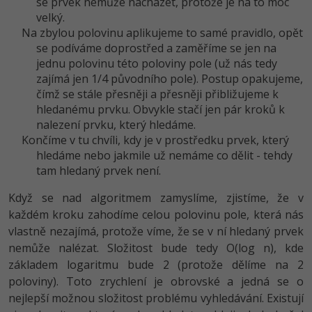
se prvek nemůže nacházet, protože je na to moc
-30%
Kariéra
-80%
Marketing
Adobe Illustrator
velký.
Na zbylou polovinu aplikujeme to samé pravidlo, opět
Pro firmy
-30%
WordPress
se podíváme doprostřed a zaměříme se jen na
Adobe Lightroom
jednu polovinu této poloviny pole (už nás tedy
-30%
-15%
zajímá jen 1/4 původního pole). Postup opakujeme,
SEO
Adobe XD
čímž se stále přesněji a přesněji přibližujeme k
-25%
hledanému prvku. Obvykle stačí jen pár kroků k
UX
Adobe InDesign
nalezení prvku, který hledáme.
Končíme v tu chvíli, kdy je v prostředku prvek, který
Business
Adobe After Effects
hledáme nebo jakmile už nemáme co dělit - tehdy
tam hledaný prvek není.
-25%
-80%
Kryptoměny
Blender
Když se nad algoritmem zamyslíme, zjistíme, že v
-30%
Copywriting
Inkscape
každém kroku zahodíme celou polovinu pole, která nás
vlastně nezajímá, protože víme, že se v ní hledaný prvek
-80%
-80%
MS Office
Fotografování
nemůže nalézat. Složitost bude tedy O(log n), kde
základem logaritmu bude 2 (protože dělíme na 2
Google Dokumenty
Video
poloviny). Toto zrychlení je obrovské a jedná se o
nejlepší možnou složitost problému vyhledávání. Existují
Time management
Ostatní