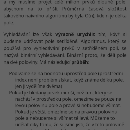
a my musíme projet celé milion prvků dlouhé pole,
abychom na to přišli. Průměrná časová složitost
-41%
Copywriter
Algoritmy
takového naivního algoritmu by byla O(n), kde n je délka
pole.
-10%
WordPress specialista
Umělá inteligence (AI)
Vyhledávání lze však
výrazně urychlit
tím, když si
SEO specialista
Pro děti
budeme udržovat pole setříděné. Algoritmus, který se
používá pro vyhledávání prvků v setříděném poli, se
Více
nazývá binární vyhledávání. Binární proto, že dělí pole
na dvě poloviny. Má následující
průběh
:
Fórum
Podíváme se na hodnotu uprostřed pole (prostřední
index není problém získat, když známe délku pole,
Kurzy e-commerce
jen ji vydělíme dvěma)
Pokud je hledaný prvek menší, než ten, který se
Testování softwaru
Kurzy designu
nachází v prostředku pole, omezíme se pouze na
levou polovinu pole a pravé si nebudeme všímat.
-80%
Datová analýza
HTML/CSS
Příběhy absolventů
Pokud je větší, omezíme se na pravou polovinu
pole a nebudeme si všímat té levé. Můžeme to
-80%
Digitální gramotnost
Blog
Photoshop
udělat díky tomu, že si jsme jisti, že v této polovině