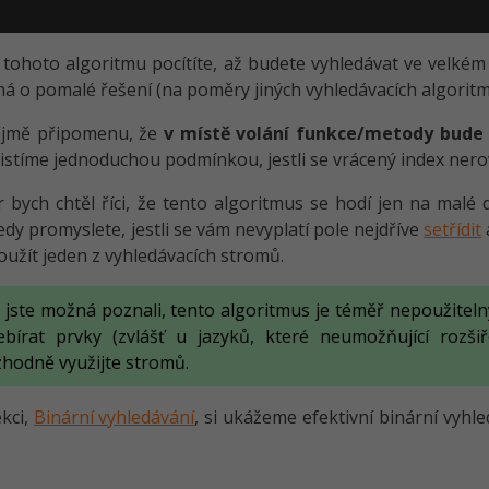
 tohoto algoritmu pocítíte, až budete vyhledávat ve velkém m
ná o pomalé řešení (na poměry jiných vyhledávacích algoritm
jmě připomenu, že
v místě volání funkce/metody bude t
zjistíme jednoduchou podmínkou, jestli se vrácený index nerov
 bych chtěl říci, že tento algoritmus se hodí jen na malé
tedy promyslete, jestli se vám nevyplatí pole nejdříve
setřídit
užít jeden z vyhledávacích stromů.
k jste možná poznali, tento algoritmus je téměř nepoužitel
ebírat prvky (zvlášť u jazyků, které neumožňující rozšiř
zhodně využijte stromů.
ekci,
Binární vyhledávání
, si ukážeme efektivní binární vyhl