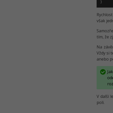
}
Rychlost
však jed
Samozře
tím, že 
Na závěr
Vždy si 
anebo po
Ja
od
ro
V další l
poli.