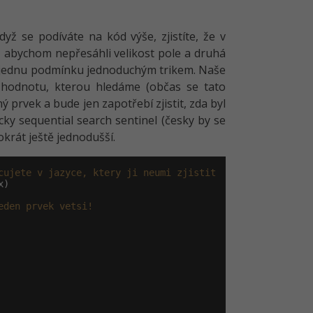
yž se podíváte na kód výše, zjistíte, že v
, abychom nepřesáhli velikost pole a druhá
nit jednu podmínku jednoduchým trikem. Naše
 hodnotu, kterou hledáme (občas se tato
 prvek a bude jen zapotřebí zjistit, zda byl
ky sequential search sentinel (česky by se
okrát ještě jednodušší.
cujete v jazyce, ktery ji neumi zjistit
x)

eden prvek vetsi!