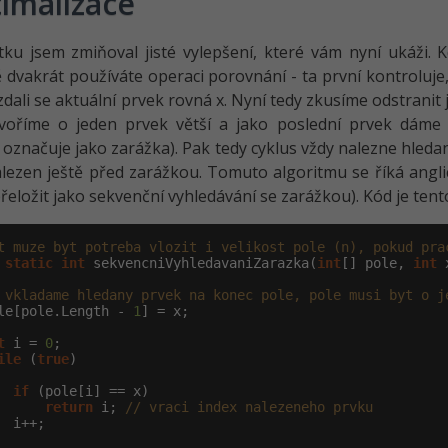
imalizace
ku jsem zmiňoval jisté vylepšení, které vám nyní ukáži. Kd
 dvakrát používáte operaci porovnání - ta první kontroluje
, zdali se aktuální prvek rovná x. Nyní tedy zkusíme odstra
tvoříme o jeden prvek větší a jako poslední prvek dáme
označuje jako zarážka). Pak tedy cyklus vždy nalezne hledaný
lezen ještě před zarážkou. Tomuto algoritmu se říká anglic
přeložit jako sekvenční vyhledávání se zarážkou). Kód je tent
t muze byt potreba vlozit i velikost pole (n), pokud pra
static
int
 sekvencniVyhledavaniZarazka(
int
[] pole, 
int
 
 vkladame hledany prvek na konec pole, pole musi byt o j
le[pole.Length - 
1
] = x;

t
 i = 
0
;

ile
 (
true
)

if
 (pole[i] == x)

return
 i; 
// vraci index nalezeneho prvku
  i++;
