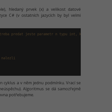
e), hledaný prvek (x) a velikost datové
yce C# (v ostatních jazycích by byl velmi
treba predat jeste parametr n typu int, ktery bude urcov
 nalezli
den cyklus a v něm jednu podmínku. Vrací se
neúspěchu). Algoritmus se dá samozřejmě
rovna potřebujeme.