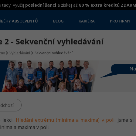
 tady. Využij
poslední šanci
a získej až
80 % extra kreditů ZDAR
ÍBĚHY ABSOLVENTŮ
BLOG
KARIÉRA
PRO FIRMY
e 2 - Sekvenční vyhledávání
tmy
Vyhledávání
Sekvenční vyhledávání
Na
dchozí
 lekci,
Hledání extrému (minima a maxima) v poli
, jsme si
inima a maxima v poli.