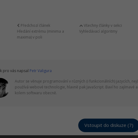
Předchozí článek
Všechny články v sekci
Hledání extrému (minima a
Vyhledávací algoritmy
maxima) v poli
k pro vás napsal
Petr Valigura
Autor se věnuje programování v různých (i funkcionálních) jazycích, nejč
používá webové technologie, hlavně pak JavaScript. Baví ho zajímavé a
kolem softwaru obecně.
Vstoupit do diskuze (7)