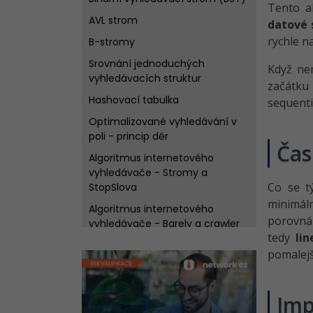
Tento a
AVL strom
datové 
rychle n
B-stromy
Srovnání jednoduchých
Když nem
vyhledávacích struktur
začátku
Hashovací tabulka
sequenti
Optimalizované vyhledávání v
poli - princip děr
Čas
Algoritmus internetového
vyhledávače - Stromy a
Co se 
StopSlova
minimáln
Algoritmus internetového
porovnán
vyhledávače - Barely a crawler
tedy
lin
Algoritmus internetového
pomalejší
vyhledávače - Indexace a
kanonizace
Algoritmus internetového
Imp
vyhledávače - Třídění a