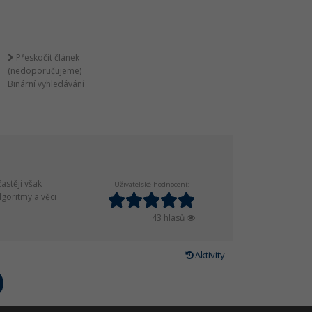
Přeskočit článek
(nedoporučujeme)
Binární vyhledávání
astěji však
Uživatelské hodnocení:
lgoritmy a věci
43 hlasů
Aktivity