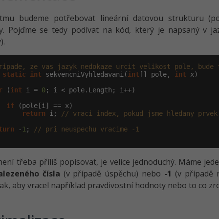
itmu budeme potřebovat lineární datovou strukturu (pol
y. Pojďme se tedy podívat na kód, který je napsaný v jaz
).
ripade, ze vas jazyk nedokaze urcit velikost pole, bude 
static
int
 sekvencniVyhledavani(
int
[] pole, 
int
 x)

r
 (
int
 i = 
0
; i < pole.Length; i++)

if
 (pole[i] == x)

return
 i; 
// vraci index, pokud jsme hledany prvek
turn
 -
1
; 
// pri neuspechu vracime -1
není třeba příliš popisovat, je velice jednoduchý. Máme je
alezeného čísla
(v případě úspěchu) nebo
-1
(v případě 
tak, aby vracel například pravdivostní hodnoty nebo to co z