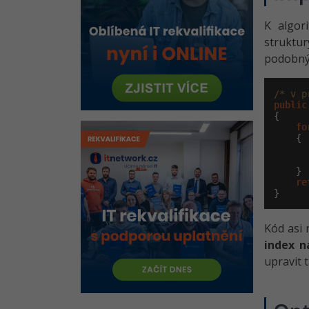
popisovač
K algor
struktur
podobný
/* v p
public
{

fo
    {

    }

re
}
Kód asi 
index n
upravit 