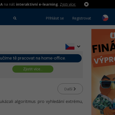
MA
na náš
interaktivní e-learning
.
Zjisti více:
Přihlásit se
Registrovat
učíme tě pracovat na home-office.
Zjistit více...
Další
 ukázali algoritmus pro vyhledání extrému,