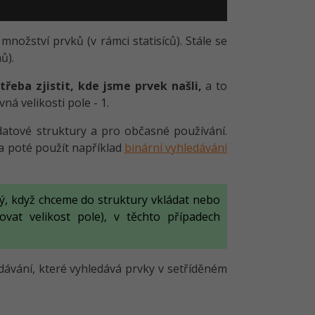
nožství prvků (v rámci statisíců). Stále se
ů).
řeba zjistit, kde jsme prvek našli,
a to
ná velikosti pole - 1.
 datové struktury a pro občasné používání.
a poté použít například
binární vyhledávání
ný, když chceme do struktury vkládat nebo
ovat velikost pole), v těchto případech
edávání, které vyhledává prvky v setříděném