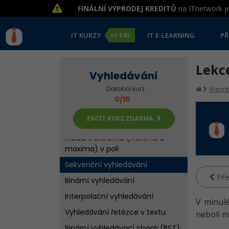
FINÁLNÍ VÝPRODEJ KREDITŮ
na ITnetwork je
IT KURZY
IT E-LEARNING
PŘ
od
0 Kč
Lekc
Vyhledávání
Dokonči kurz
Algori
0/15
ZAČÍT KURZ ZDARMA
Hledání extrému (minima a
maxima) v poli
Sekvenční vyhledávání
Pře
Binární vyhledávání
Interpolační vyhledávání
V minulé
Vyhledávání řetězce v textu
neboli m
Binární vyhledávací strom (BST)