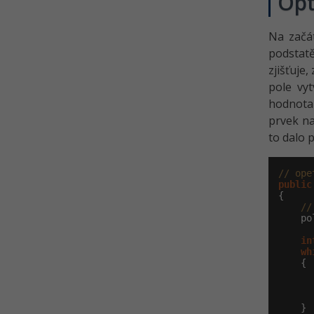
Opt
Na začát
podstatě
zjišťuje
pole vy
hodnota 
prvek na
to dalo 
// ope
public
{

//
    po
in
wh
    {

      
    }
