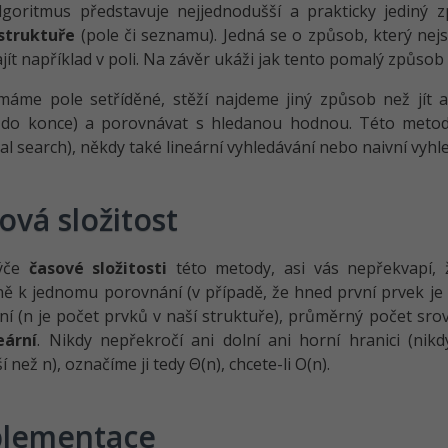
lgoritmus představuje nejjednodušší a prakticky jediný 
struktuře
(pole či seznamu). Jedná se o způsob, který nejs
ajít například v poli. Na závěr ukáži jak tento pomalý způsob
áme pole setříděné, stěží najdeme jiný způsob než jít a
 do konce) a porovnávat s hledanou hodnou. Této metodě
al search), někdy také lineární vyhledávání nebo naivní vyhl
ová složitost
týče
časové složitosti
této metody, asi vás nepřekvapí, 
ě k jednomu porovnání (v případě, že hned první prvek je 
í (n je počet prvků v naší struktuře), průměrný počet srov
eární
. Nikdy nepřekročí ani dolní ani horní hranici (ni
 než n), označíme ji tedy Θ(n), chcete-li O(n).
lementace