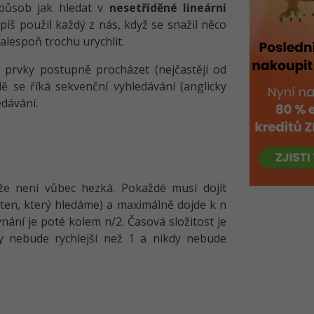
způsob jak hledat v
nesetříděné lineární
píš použil každý z nás, když se snažil něco
 alespoň trochu urychlit.
 prvky postupně procházet (nejčastěji od
 se říká sekvenční vyhledávání (anglicky
edávání.
že není vůbec hezká. Pokaždé musí dojít
ten, který hledáme) a maximálně dojde k n
nání je poté kolem n/2. Časová složitost je
kdy nebude rychlejší než 1 a nikdy nebude