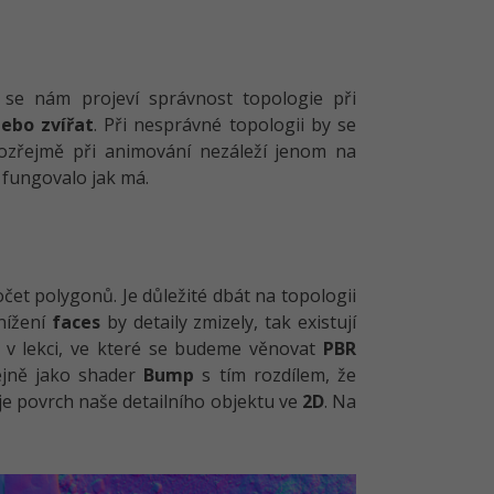
íc se nám projeví správnost topologie při
ebo zvířat
. Při nesprávné topologii by se
ozřejmě při animování nezáleží jenom na
e fungovalo jak má.
čet polygonů. Je důležité dbát na topologii
nížení
faces
by detaily zmizely, tak existují
e v lekci, ve které se budeme věnovat
PBR
ejně jako shader
Bump
s tím rozdílem, že
je povrch naše detailního objektu ve
2D
. Na