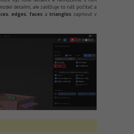
del detailní, ale zatěžuje to náš počítač a
ices
,
edges
,
faces
a
triangles
zapnout v