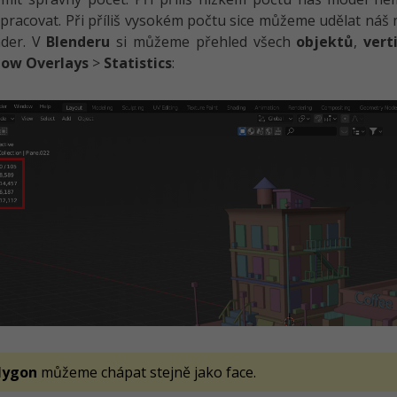
pracovat. Při příliš vysokém počtu sice můžeme udělat náš mo
nder. V
Blenderu
si můžeme přehled všech
objektů
,
vert
how Overlays
>
Statistics
:
lygon
můžeme chápat stejně jako face.