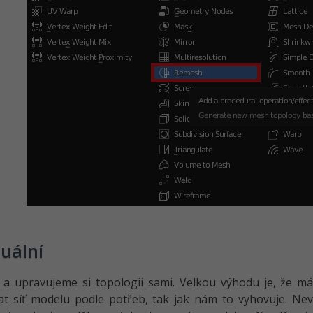
uální
 a upravujeme si topologii sami. Velkou výhodu je, že 
at síť modelu podle potřeb, tak jak nám to vyhovuje. N