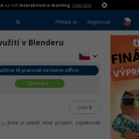
MA
na náš
interaktivní e-learning
.
Zjisti více:
Přihlásit se
Registrovat
yužití v Blenderu
učíme tě pracovat na home-office.
Zjistit více...
Další
ru
, jsme si uvedli nový projekt, zopakovali
.