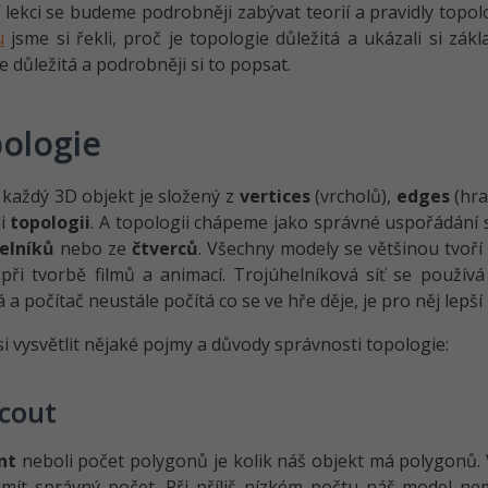
 lekci se budeme podrobněji zabývat teorií a pravidly topolo
u
jsme si řekli, proč je topologie důležitá a ukázali si zák
e důležitá a podrobněji si to popsat.
ologie
 každý 3D objekt je složený z
vertices
(vrcholů),
edges
(hra
li
topologii
. A topologii chápeme jako správné uspořádání 
elníků
nebo ze
čtverců
. Všechny modely se většinou tvoří 
při tvorbě filmů a animací. Trojúhelníková síť se používá
a počítač neustále počítá co se ve hře děje, je pro něj lepší 
i vysvětlit nějaké pojmy a důvody správnosti topologie:
cout
nt
neboli počet polygonů je kolik náš objekt má polygon
 mít správný počet. Při příliš nízkém počtu náš model n