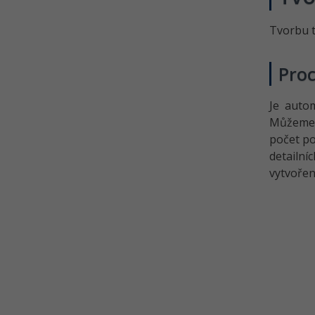
Tvorbu 
Proc
Je auto
Můžeme 
počet po
detailn
vytvoře