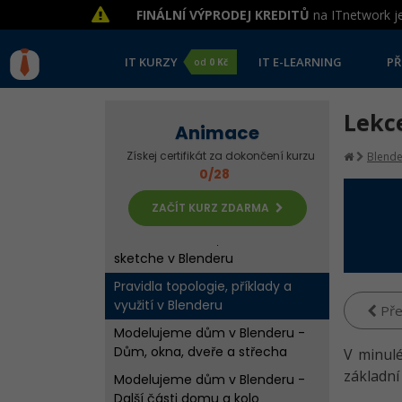
FINÁLNÍ VÝPRODEJ KREDITŮ
na ITnetwork je
IT KURZY
IT E-LEARNING
PŘ
od
0 Kč
Lekce
Animace
Získej certifikát za dokončení kurzu
Blende
0/28
ZAČÍT KURZ ZDARMA
Ukázka animace, tvorba 2D a 3D
sketche v Blenderu
Pravidla topologie, příklady a
využití v Blenderu
Pře
Modelujeme dům v Blenderu -
Dům, okna, dveře a střecha
V minulé
základní
Modelujeme dům v Blenderu -
Další části domu a kolo