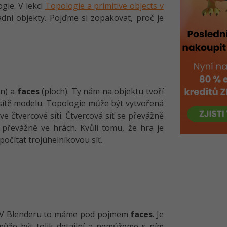
gie. V lekci
Topologie a primitive objects v
ladní objekty. Pojďme si zopakovat, proč je
n) a
faces
(ploch). Ty nám na objektu tvoří
sítě modelu. Topologie může být vytvořená
ve čtvercové síti. Čtvercová síť se převážně
 převážně ve hrách. Kvůli tomu, že hra je
počítat trojúhelníkovou síť.
ů. V Blenderu to máme pod pojmem
faces
. Je
emůže být tolik detailní a nemůžeme s ním