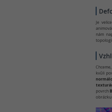
noc, světla, auto
Def
Řešené úlohy k 12.-14. lekci
Blender animace
Je velic
Kvíz - Animace v Blenderu
animován
Animujeme v Blenderu - Render
nám nap
a nastavení kamery
topologi
Animujeme v Blenderu -
Pracovní prostor Compositing
Vzh
Řešené úlohy k 15.-16. lekci
Blender animace
Chceme, 
Kvíz - Blender animace
kvůli po
normál
textur
povrch
obrázku 