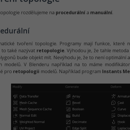
topologie rozdělujeme na
procedurální
a
manuální
.
edurální
matické tvoření topologie. Programy mají funkce, které 
to také nazývat
retopologie
. Výhodou je, že tahle metoda
lygonů bude objekt mít. Nevýhodu je, že to není optimální
ích modelů. V Blenderu například na to máme modifikáto
né pro
retopologii
modelů. Například program
Instants M