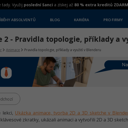
 tady. Využij
poslední šanci
a získej až
80 % extra kreditů ZDAR
ÍBĚHY ABSOLVENTŮ
BLOG
KARIÉRA
PRO FIRMY
 2 - Pravidla topologie, příklady a v
r
Animace
Pravidla topologie, příklady a využití v Blenderu
Na
dchozí
 lekci,
Ukázka animace, tvorba 2D a 3D sketche v Blende
 klávesové zkratky, ukázali animaci a vytvořili 2D a 3D sketch