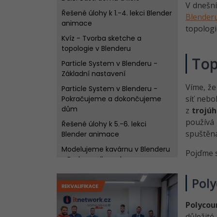
V dnešní
Řešené úlohy k 1.-4. lekci Blender
Blender
animace
topologi
Kvíz - Tvorba sketche a
topologie v Blenderu
Top
Particle System v Blenderu -
Základní nastavení
Víme, že
Particle System v Blenderu -
síť nebo
Pokračujeme a dokončujeme
dům
z
trojúh
používá 
Řešené úlohy k 5.-6. lekci
spuštěná 
Blender animace
Modelujeme kavárnu v Blenderu
Pojďme s
- Budova, ulice a lampy
Řešené úlohy k 7. lekci Blender
Poly
aminace
Modelujeme auta v Blenderu -
Polycou
Rodičovství a funkce Driver
důležité