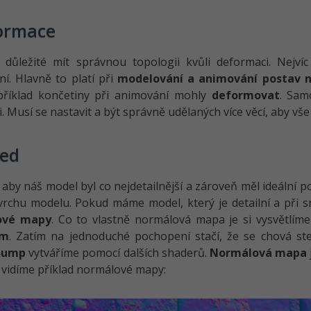
ormace
e důležité mít správnou topologii kvůli deformaci. Nejv
í. Hlavně to platí při
modelování a animování postav n
říklad končetiny při animování mohly
deformovat
. Sam
i. Musí se nastavit a být správně udělaných více věcí, aby vš
led
aby náš model byl co nejdetailnější a zároveň měl ideální po
vrchu modelu. Pokud máme model, který je detailní a při s
ové mapy
. Co to vlastně normálová mapa je si vysvětlím
ám
. Zatím na jednoduché pochopení stačí, že se chová st
Bump
vytváříme pomocí dalších shaderů.
Normálová mapa
vidíme příklad normálové mapy: