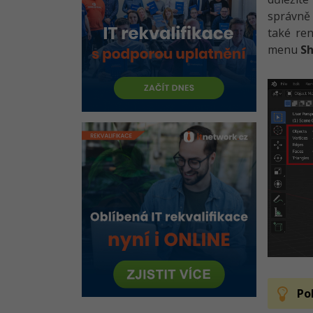
Řešené úlohy k 8. lekci Blender
správně 
animace
také re
Kvíz - Particle System a funkce
menu
S
Driver v Blenderu
Vytváříme textury v Blenderu -
Dům a kavárna
PBR textury v Blenderu - Úvod
Aplikujeme PBR textury v
Blenderu
Řešené úlohy k 9.-11. lekci
Blender animace
Kvíz - Textury v Blenderu
Animujeme v Blenderu -
Timeline a Graph Editor
Animujeme v Blenderu - Barvy a
světla
Po
Animujeme v Blenderu - Den a