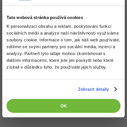
-30%
Kariéra
-80%
Marketing
Adobe Illustrator
Pro firmy
Program byl vytvořen v roce 2015.
-30%
Tato webová stránka používá cookies
WordPress
Adobe Lightroom
K personalizaci obsahu a reklam, poskytování funkcí
-30%
-15%
SEO
Adobe XD
sociálních médií a analýze naší návštěvnosti využíváme
soubory cookie. Informace o tom, jak náš web používáte,
Stáhnout
-25%
UX
Adobe InDesign
sdílíme se svými partnery pro sociální média, inzerci a
analýzy. Partneři tyto údaje mohou zkombinovat s
Stažením následujícího souboru souhlasíš s
licenčními podmínkami
Business
Adobe After Effects
dalšími informacemi, které jste jim poskytli nebo které
Stáhnout ifj15-master.zip
získali v důsledku toho, že používáte jejich služby.
-25%
-80%
Kryptoměny
Blender
Staženo 148x (1.74 MB)
-30%
Copywriting
Inkscape
Aplikace je včetně zdrojových kódů v jazyce C
Zobrazit detaily
-80%
-80%
MS Office
Fotografování
OK
Všechny články v sekci
Google Dokumenty
Video
Zdrojákoviště jazyka C - Pokročilé konstrukce
Time management
Ostatní