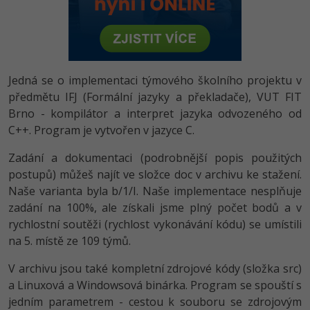
-80%
Vývojář mobilních aplikací
Python
HTML5, CSS3, Bootstrap, SEO
PHP
-80%
Specialista na AI a bigdata
JavaScript
SQL a databáze
JavaScript
-80%
C# Game developer
PHP
Jedná se o implementaci týmového školního projektu v
Testování a verzování
Python
předmětu IFJ (Formální jazyky a překladače), VUT FIT
-80%
Webdesigner
C++
Brno - kompilátor a interpret jazyka odvozeného od
UML a návrhové vzory
HTML / CSS
C++. Program je vytvořen v jazyce C.
-80%
Tester
Swift
React
Zadání a dokumentaci (podrobnější popis použitých
UML a návrhové vzory
-80%
Systémový administrátor
postupů) můžeš najít ve složce doc v archivu ke stažení.
Kotlin
Spring
Naše varianta byla b/1/I. Naše implementace nesplňuje
MySQL/MariaDB
-80%
Grafik / UX/UI návrhář
zadání na 100%, ale získali jsme plný počet bodů a v
C
ASP.NET MVC
rychlostní soutěži (rychlost vykonávání kódu) se umístili
MS-SQL
3D grafik
na 5. místě ze 109 týmů.
VB.NET
Django
SQLite
V archivu jsou také kompletní zdrojové kódy (složka src)
Projektový manažer
SQL
a Linuxová a Windowsová binárka. Program se spouští s
Best practices
-80%
jedním parametrem - cestou k souboru se zdrojovým
Databázový analytik
Návrh SW