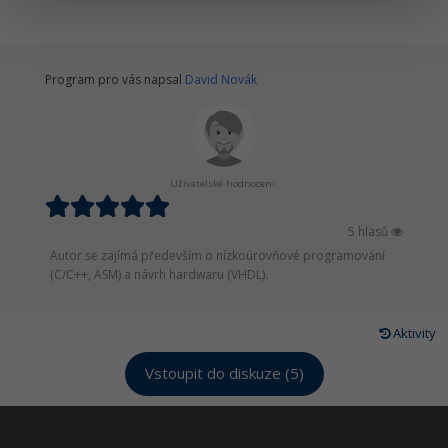
Windows
Fórum
Program pro vás napsal
David Novák
Linux
Sítě
Kybernetická bezpečnost
Uživatelské hodnocení:
Elektronický podpis
5 hlasů
Autor se zajímá především o nízkoúrovňové programování
Fórum
(C/C++, ASM) a návrh hardwaru (VHDL).
Aktivity
Vstoupit do diskuze (5)