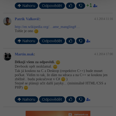
+1
Nahoru
Odpovědět
Patrik Valkovič
:
4.1.2014 11:16
http://en.wikipedia.org/…ame_mangling#…
Tohle je ono
Nahoru
Odpovědět
Martin.mak
:
4.1.2014 17:00
Děkuji všem za odpovědi.
Devbook opět nezklamal.
Tak já kouknu na C a Desktop (respektive C++) bude muset
počkat. Vidím to tak, že dám na sdraca a na C++ se kouknu jen
zběžně.. budu pokračovat v C#
)
Stejně se plánuji učit další jazyky... (minimálně HTML/CSS a
PHP)
Nahoru
Odpovědět