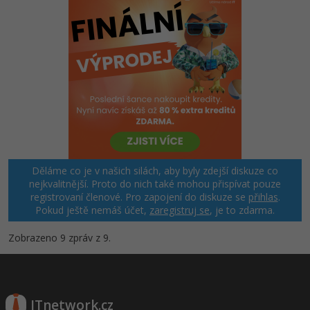
Děláme co je v našich silách, aby byly zdejší diskuze co
nejkvalitnější. Proto do nich také mohou přispívat pouze
registrovaní členové. Pro zapojení do diskuze se
přihlas
.
Pokud ještě nemáš účet,
zaregistruj se
, je to zdarma.
Zobrazeno 9 zpráv z 9.
ITnetwork.cz