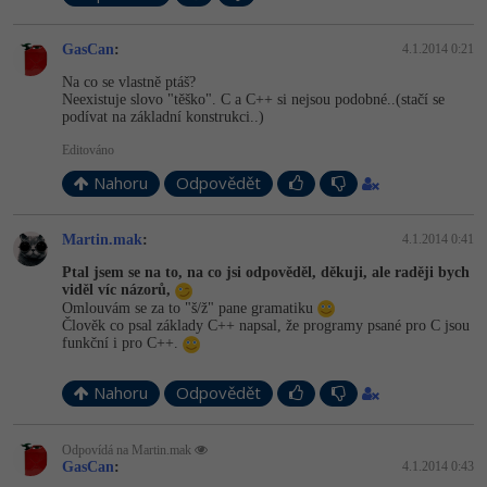
-41%
Copywriter
Algoritmy
GasCan
:
4.1.2014 0:21
Na co se vlastně ptáš?
-10%
WordPress specialista
Umělá inteligence (AI)
Neexistuje slovo "těško". C a C++ si nejsou podobné..(stačí se
podívat na základní konstrukci..)
SEO specialista
Pro děti
Editováno
Nahoru
Odpovědět
Více
Martin.mak
:
4.1.2014 0:41
Fórum
Ptal jsem se na to, na co jsi odpověděl, děkuji, ale raději bych
viděl víc názorů,
Kurzy e-commerce
Omlouvám se za to "š/ž" pane gramatiku
Člověk co psal základy C++ napsal, že programy psané pro C jsou
funkční i pro C++.
Testování softwaru
Kurzy designu
Nahoru
Odpovědět
-80%
Datová analýza
HTML/CSS
Příběhy absolventů
-80%
Odpovídá na Martin.mak
Digitální gramotnost
Blog
Photoshop
GasCan
:
4.1.2014 0:43