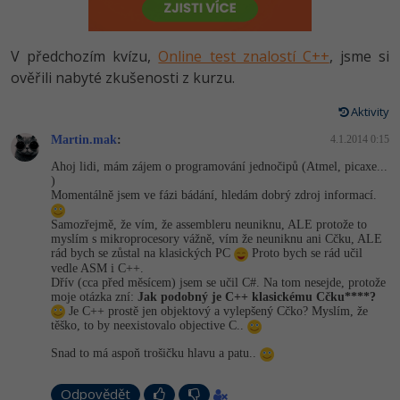
-80%
Vývojář mobilních aplikací
Python
HTML5, CSS3, Bootstrap, SEO
PHP
-80%
Specialista na AI a bigdata
V předchozím kvízu,
Online test znalostí C++
, jsme si
JavaScript
SQL a databáze
ověřili nabyté zkušenosti z kurzu.
JavaScript
-80%
C# Game developer
PHP
Aktivity
Testování a verzování
Python
-80%
Webdesigner
Martin.mak
C++
:
4.1.2014 0:15
UML a návrhové vzory
HTML / CSS
Ahoj lidi, mám zájem o programování jednočipů (Atmel, picaxe...
-80%
Tester
)
Swift
Momentálně jsem ve fázi bádání, hledám dobrý zdroj informací.
React
UML a návrhové vzory
-80%
Systémový administrátor
Kotlin
Samozřejmě, že vím, že assembleru neuniknu, ALE protože to
myslím s mikroprocesory vážně, vím že neuniknu ani Cčku, ALE
Spring
MySQL/MariaDB
rád bych se zůstal na klasických PC
Proto bych se rád učil
-80%
Grafik / UX/UI návrhář
C
vedle ASM i C++.
Dřív (cca před měsícem) jsem se učil C#. Na tom nesejde, protože
ASP.NET MVC
MS-SQL
moje otázka zní:
Jak podobný je C++ klasickému Cčku****?
3D grafik
VB.NET
Je C++ prostě jen objektový a vylepšený Cčko? Myslím, že
Django
těško, to by neexistovalo objective C..
SQLite
Projektový manažer
SQL
Snad to má aspoň trošičku hlavu a patu..
Best practices
-80%
Databázový analytik
Návrh SW
Odpovědět