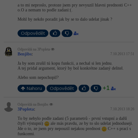
a to mi neproslo, protoze jsem pry nevyuzil hlavni prednosti C++
-41%
o.O a nemam to podle zadani:(.
Copywriter
Algoritmy
Mohl by nekdo poradit jak by se to dalo udelat jinak ?
-10%
WordPress specialista
Umělá inteligence (AI)
Odpovědět
SEO specialista
Pro děti
Odpovídá na 3Popleta
Benjibs
:
7.10.2013 17:51
Více
Ja by som zrušil tú kopu funkcii, a nechal si len jednu.
A tej pridal argument, ktorý by bol konkrétne zadaný delitel.
Fórum
Alebo som nepochopil?
+1
Kurzy e-commerce
Nahoru
Odpovědět
Testování softwaru
Kurzy designu
Odpovídá na Benjibs
3Popleta
:
7.10.2013 18:26
-80%
Datová analýza
HTML/CSS
Příběhy absolventů
To by nebylo podle zadani (5 parametrů - první vstupní a další
čtyři výstupní)
ale más pravdu, ze by to slo udelat jednoduseji.
-80%
Digitální gramotnost
Jde o to, ze jsem pry nepouzil nejakou prednost
C++ s prací s
Blog
Photoshop
funkcemi.