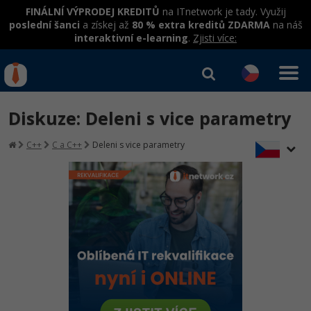
FINÁLNÍ VÝPRODEJ KREDITŮ
na ITnetwork je tady. Využij
poslední šanci
a získej až
80 % extra kreditů ZDARMA
na náš
interaktivní e-learning
.
Zjisti více:
IT kurzy
Od
0 Kč
Diskuze: Deleni s vice parametry
Přihlásit se
|
Registrovat
IT e-learning
Rekvalifikace a kurzy
C++
C a C++
Deleni s vice parametry
hrazené úřadem práce
Kurzy IT profesí
Workshopy zdarma
Junior programátor
Kurzy programování
Umělá inteligence v praxi
Školení
Programátor WWW aplikací
Jak začít?
Datová analýza v praxi
Základy programování
Školení dle technologií
-80%
Senior programátor
Java
Objektové programování - OOP
C# .NET
-80%
Front-end developer
C#.NET
Umělá inteligence
Java