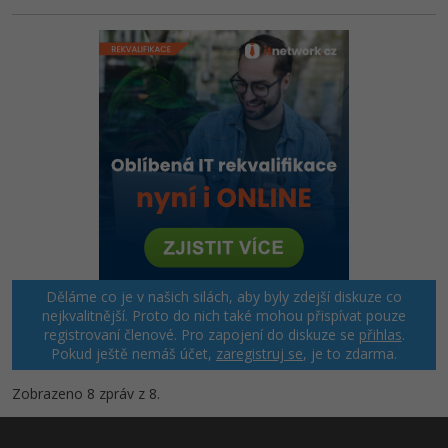
Děláme co je v našich silách, aby byly zdejší diskuze co
nejkvalitnější. Proto do nich také mohou přispívat pouze
registrovaní členové. Pro zapojení do diskuze se
přihlas
.
Pokud ještě nemáš účet,
zaregistruj se
, je to zdarma.
Zobrazeno 8 zpráv z 8.