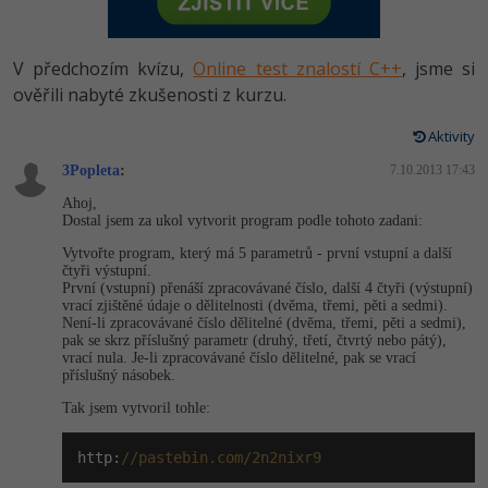
-80%
Vývojář mobilních aplikací
Python
HTML5, CSS3, Bootstrap, SEO
PHP
-80%
Specialista na AI a bigdata
V předchozím kvízu,
Online test znalostí C++
, jsme si
JavaScript
SQL a databáze
ověřili nabyté zkušenosti z kurzu.
JavaScript
-80%
C# Game developer
PHP
Aktivity
Testování a verzování
Python
-80%
Webdesigner
3Popleta
C++
:
7.10.2013 17:43
UML a návrhové vzory
HTML / CSS
Ahoj,
-80%
Tester
Dostal jsem za ukol vytvorit program podle tohoto zadani:
Swift
React
UML a návrhové vzory
Vytvořte program, který má 5 parametrů - první vstupní a další
-80%
Systémový administrátor
čtyři výstupní.
Kotlin
První (vstupní) přenáší zpracovávané číslo, další 4 čtyři (výstupní)
Spring
MySQL/MariaDB
vrací zjištěné údaje o dělitelnosti (dvěma, třemi, pěti a sedmi).
-80%
Grafik / UX/UI návrhář
Není-li zpracovávané číslo dělitelné (dvěma, třemi, pěti a sedmi),
C
pak se skrz příslušný parametr (druhý, třetí, čtvrtý nebo pátý),
ASP.NET MVC
MS-SQL
vrací nula. Je-li zpracovávané číslo dělitelné, pak se vrací
3D grafik
příslušný násobek.
VB.NET
Django
SQLite
Tak jsem vytvoril tohle:
Projektový manažer
SQL
Best practices
http:
//pastebin.com/2n2nixr9
-80%
Databázový analytik
Návrh SW