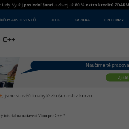
 tady. Využij
poslední šanci
a získej až
80 % extra kreditů ZDAR
ÍBĚHY ABSOLVENTŮ
BLOG
KARIÉRA
PRO FIRMY
o C++
Naučíme tě pracova
Zjistit
++
, jsme si ověřili nabyté zkušenosti z kurzu.
ý tutorial na nastavení Vimu pro C++ ?