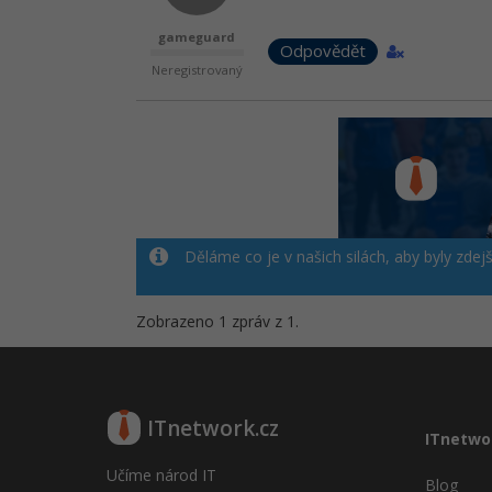
gameguard
Odpovědět
Neregistrovaný
Děláme co je v našich silách, aby byly zdej
Zobrazeno 1 zpráv z 1.
ITnetwork.cz
ITnetwo
Učíme národ IT
Blog