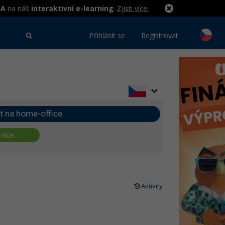
MA
na náš
interaktivní e-learning
.
Zjisti více:
Přihlásit se
Registrovat
t na home-office.
 více...
Aktivity