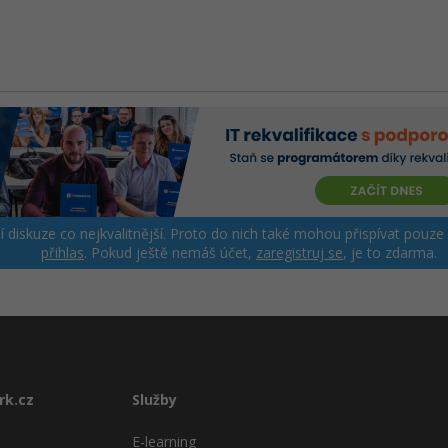
ší diskuze co nejkvalitnější. Proto do nich také mohou přispívat pouze
přihlas
. Pokud ještě nemáš účet,
zaregistruj se
, je to zdarma.
rk.cz
Služby
E-learning