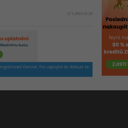
17.1.2014 21:10
 registrovaní členové. Pro zapojení do diskuze se