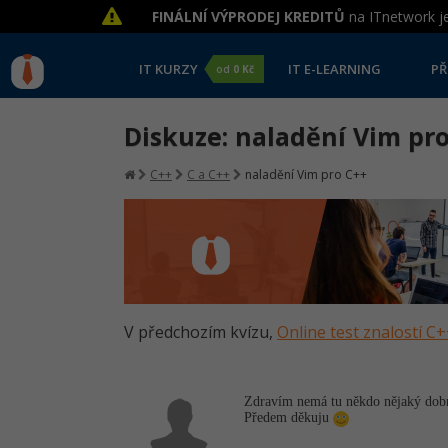
FINÁLNÍ VÝPRODEJ KREDITŮ
na ITnetwork je
IT KURZY
IT E-LEARNING
PŘ
od
0 Kč
Diskuze: naladění Vim pr
C++
C a C++
naladění Vim pro C++
V předchozím kvízu,
Online test znalostí C
Zdravím nemá tu někdo nějaký dobr
Předem děkuju