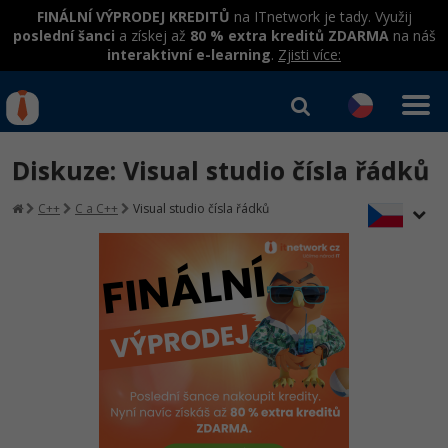
FINÁLNÍ VÝPRODEJ KREDITŮ
na ITnetwork je tady. Využij
poslední šanci
a získej až
80 % extra kreditů ZDARMA
na náš
interaktivní e-learning
.
Zjisti více:
IT kurzy
Od
0 Kč
Diskuze: Visual studio čísla řádků
Přihlásit se
|
Registrovat
IT e-learning
Rekvalifikace a kurzy
C++
C a C++
Visual studio čísla řádků
hrazené úřadem práce
Kurzy IT profesí
Workshopy zdarma
Junior programátor
Kurzy programování
Umělá inteligence v praxi
Školení
Programátor WWW aplikací
Jak začít?
Datová analýza v praxi
Základy programování
Školení dle technologií
-80%
Senior programátor
Java
Objektové programování - OOP
C# .NET
-80%
Front-end developer
C#.NET
Umělá inteligence
Java