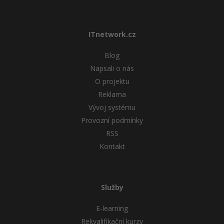
Windows
Fórum
ITnetwork.cz
Linux
Blog
Sítě
Napsali o nás
O projektu
Kybernetická bezpečnost
Reklama
Vývoj systému
Elektronický podpis
Provozní podmínky
RSS
Fórum
Kontakt
Služby
E-learning
Rekvalifikační kurzy