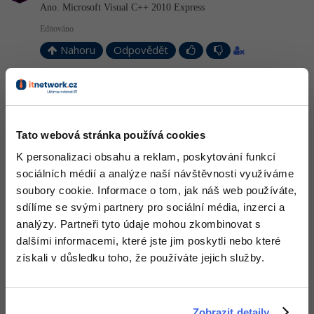
Ano. Microsoft Visual C++ 2010 Express
-41%
Copywriter
Algoritmy
Editováno
Nahoru
Odpovědět
-10%
WordPress specialista
Umělá inteligence (AI)
Odpovídá na Zdeněk Pavlátka
SEO specialista
Pro děti
David Hartinger
:
5.3.2013 19:17
V tom dialogu s nastavením zaškrtneš něco jako "Show advanced
Více
settings" a pak máš v Editor -> All languages dole možnost Show
Tato webová stránka používá cookies
line numbers.
K personalizaci obsahu a reklam, poskytování funkcí
Fórum
+1
Nahoru
Odpovědět
sociálních médií a analýze naší návštěvnosti využíváme
soubory cookie. Informace o tom, jak náš web používáte,
Kurzy e-commerce
sdílíme se svými partnery pro sociální média, inzerci a
analýzy. Partneři tyto údaje mohou zkombinovat s
Testování softwaru
Kurzy designu
dalšími informacemi, které jste jim poskytli nebo které
-80%
získali v důsledku toho, že používáte jejich služby.
Datová analýza
HTML/CSS
Příběhy absolventů
-80%
Digitální gramotnost
Blog
Photoshop
Zobrazit detaily