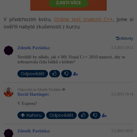
-80%
Vývojář mobilních aplikací
Python
HTML5, CSS3, Bootstrap, SEO
PHP
-80%
Specialista na AI a bigdata
V předchozím kvízu,
Online test znalostí C++
, jsme si
JavaScript
SQL a databáze
ověřili nabyté zkušenosti z kurzu.
JavaScript
-80%
C# Game developer
PHP
Aktivity
Testování a verzování
Python
-80%
Webdesigner
Zdeněk Pavlátka
C++
:
5.3.2013 19:12
UML a návrhové vzory
HTML / CSS
Nevěděl by někdo, jak v MS Visual C++ 2010 nastavit, aby se
-80%
Tester
zobrazovala čísla řádků s kódem?
Swift
React
UML a návrhové vzory
Odpovědět
-80%
Systémový administrátor
Kotlin
Spring
MySQL/MariaDB
-80%
Odpovídá na Zdeněk Pavlátka
Grafik / UX/UI návrhář
C
David Hartinger
:
5.3.2013 19:14
ASP.NET MVC
MS-SQL
V Express?
3D grafik
VB.NET
Django
SQLite
Nahoru
Odpovědět
Projektový manažer
SQL
Best practices
Zdeněk Pavlátka
:
5.3.2013 19:15
-80%
Databázový analytik
Návrh SW