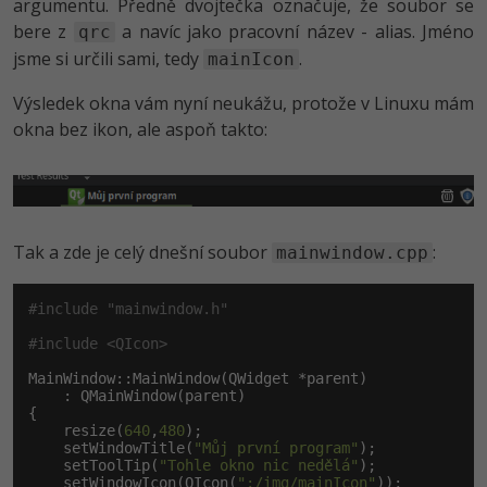
argumentu. Předně dvojtečka označuje, že soubor se
bere z
a navíc jako pracovní název - alias. Jméno
qrc
jsme si určili sami, tedy
.
mainIcon
Výsledek okna vám nyní neukážu, protože v Linuxu mám
okna bez ikon, ale aspoň takto:
Tak a zde je celý dnešní soubor
:
mainwindow.cpp
#include "mainwindow.h"
#include <QIcon>
MainWindow::MainWindow(QWidget *parent)

    : QMainWindow(parent)

{

    resize(
640
,
480
);

    setWindowTitle(
"Můj první program"
);

    setToolTip(
"Tohle okno nic nedělá"
);

    setWindowIcon(QIcon(
":/img/mainIcon"
));
