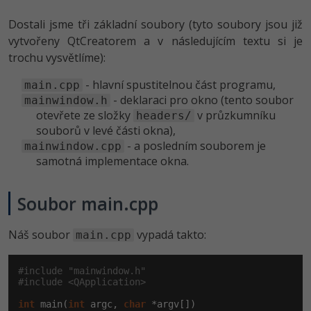
Dostali jsme tři základní soubory (tyto soubory jsou již
vytvořeny QtCreatorem a v následujícím textu si je
trochu vysvětlíme):
- hlavní spustitelnou část programu,
main.cpp
- deklaraci pro okno (tento soubor
mainwindow.h
otevřete ze složky
v průzkumníku
headers/
souborů v levé části okna),
- a posledním souborem je
mainwindow.cpp
samotná implementace okna.
Soubor main.cpp
Náš soubor
vypadá takto:
main.cpp
#include "mainwindow.h"
#include <QApplication>
int
 main(
int
 argc, 
char
 *argv[])
