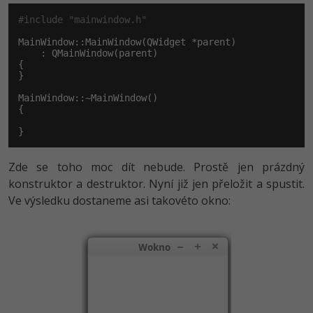
#include "mainwindow.h"
MainWindow::MainWindow(QWidget *parent)

    : QMainWindow(parent)

{

}

MainWindow::~MainWindow()

{

}
Zde se toho moc dít nebude. Prostě jen prázdný
konstruktor a destruktor. Nyní již jen přeložit a spustit.
Ve výsledku dostaneme asi takovéto okno: