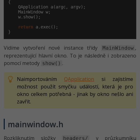
{

    QApplication a(argc, argv);

    MainWindow w;

    w.show();

return
 a.exec();

}
Vidíme vytvoření nové instance třídy
,
MainWindow
reprezentující hlavní okno. To je následně i zobrazeno
pomocí metody
.
show()
Naimportováním
QApplication
si zajistíme
možnost použít smyčku událostí, která je pro
okno celkem potřebná - jinak by okno nešlo ani
zavřít.
mainwindow.h
Rozkliknutím složky
v průzkumníku
headers/