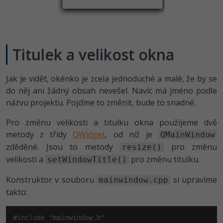
Titulek a velikost okna
Jak je vidět, okénko je zcela jednoduché a malé, že by se
do něj ani žádný obsah nevešel. Navíc má jméno podle
názvu projektu. Pojďme to změnit, bude to snadné.
Pro změnu velikosti a titulku okna použijeme dvě
metody z třídy
QWidget
, od níž je
QMainWindow
zděděné. Jsou to metody
pro změnu
resize()
velikosti a
pro změnu titulku.
setWindowTitle()
Konstruktor v souboru
si upravíme
mainwindow.cpp
takto:
#include "mainwindow.h"