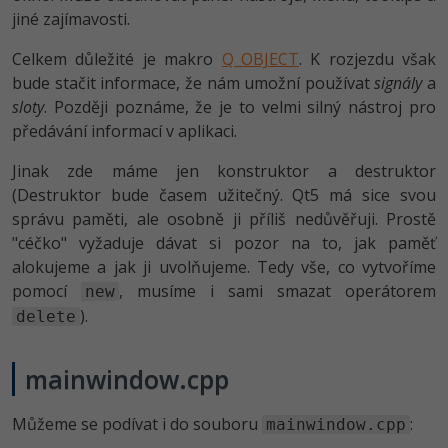
jiné zajímavosti.
Celkem důležité je makro
Q_OBJECT
. K rozjezdu však
bude stačit informace, že nám umožní používat
signály
a
sloty
. Později poznáme, že je to velmi silný nástroj pro
předávání informací v aplikaci.
Jinak zde máme jen konstruktor a destruktor
(Destruktor bude časem užitečný. Qt5 má sice svou
správu paměti, ale osobně ji příliš nedůvěřuji. Prostě
"céčko" vyžaduje dávat si pozor na to, jak paměť
alokujeme a jak ji uvolňujeme. Tedy vše, co vytvoříme
pomocí
, musíme i sami smazat operátorem
new
).
delete
mainwindow.cpp
Můžeme se podívat i do souboru
:
mainwindow.cpp