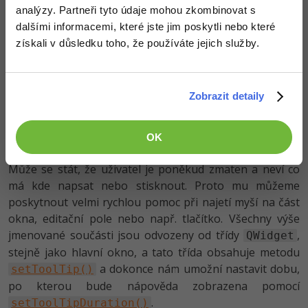
analýzy. Partneři tyto údaje mohou zkombinovat s
dalšími informacemi, které jste jim poskytli nebo které
získali v důsledku toho, že používáte jejich služby.
Zobrazit detaily
Kontextová nápověda -
Tooltip
OK
Může se stát, že uživatel je poněkud zmaten a neví co
má kde napsat nebo stisknout. Proto mu můžeme
poskytnout velmi rychlou pomoc při najetí myší na část
okna, editační pole nebo např. tlačítko. Všechny výše
jmenované součásti jsou odvozeny od třídy
,
QWidget
stejně jako hlavní okno, a tato třída obsahuje metodu
a dokonce nám umožní nastavit dobu,
setToolTip()
po kterou bude nápověda zobrazena pomocí
.
setToolTipDuration()