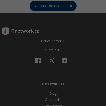
Vstoupit do diskuze (0)
ITnetwork.cz
Učíme národ IT
O projektu
ITnetwork.cz
Blog
O projektu
Napsali o nás