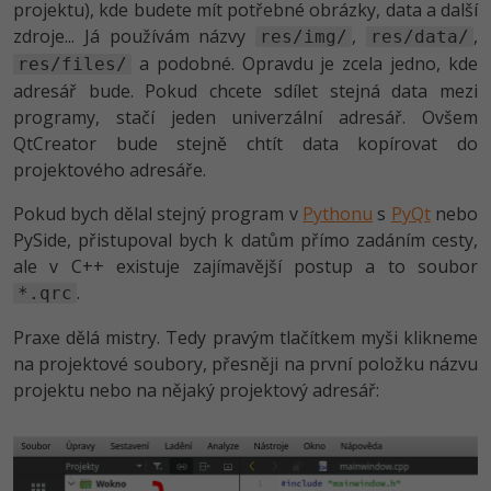
projektu), kde budete mít potřebné obrázky, data a další
zdroje... Já používám názvy
,
,
res/img/
res/data/
a podobné. Opravdu je zcela jedno, kde
res/files/
adresář bude. Pokud chcete sdílet stejná data mezi
programy, stačí jeden univerzální adresář. Ovšem
QtCreator bude stejně chtít data kopírovat do
projektového adresáře.
Pokud bych dělal stejný program v
Pythonu
s
PyQt
nebo
PySide, přistupoval bych k datům přímo zadáním cesty,
ale v C++ existuje zajímavější postup a to soubor
.
*.qrc
Praxe dělá mistry. Tedy pravým tlačítkem myši klikneme
na projektové soubory, přesněji na první položku názvu
projektu nebo na nějaký projektový adresář: