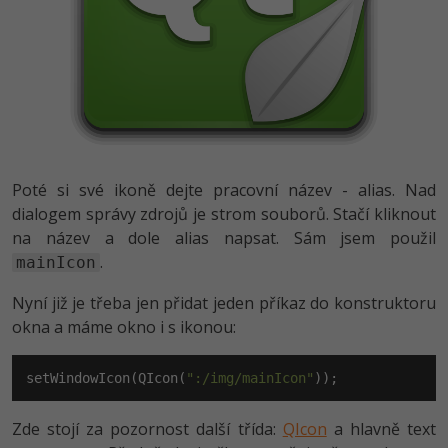
Poté si své ikoně dejte pracovní název - alias. Nad
dialogem správy zdrojů je strom souborů. Stačí kliknout
na název a dole alias napsat. Sám jsem použil
.
mainIcon
Nyní již je třeba jen přidat jeden příkaz do konstruktoru
okna a máme okno i s ikonou:
setWindowIcon(QIcon(
":/img/mainIcon"
));
Zde stojí za pozornost další třída:
QIcon
a hlavně text