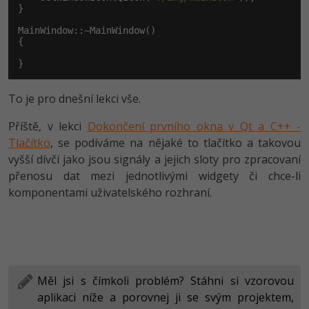
}

MainWindow::~MainWindow()

{

}
To je pro dnešní lekci vše.
Příště, v lekci
Dokončení prvního okna v Qt a C++ -
Tlačítko
, se podíváme na nějaké to tlačítko a takovou
vyšší dívčí jako jsou signály a jejich sloty pro zpracovaní
přenosu dat mezi jednotlivými widgety či chce-li
komponentami uživatelského rozhraní.
Měl jsi s čímkoli problém? Stáhni si vzorovou
aplikaci níže a porovnej ji se svým projektem,