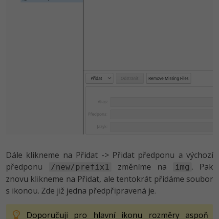
Dále klikneme na Přidat -> Přidat předponu a výchozí
předponu
změníme na
. Pak
/new/prefix1
img
znovu klikneme na Přidat, ale tentokrát přidáme soubor
s ikonou. Zde již jedna předpřipravená je.
Doporučuji pro hlavní ikonu rozměry aspoň