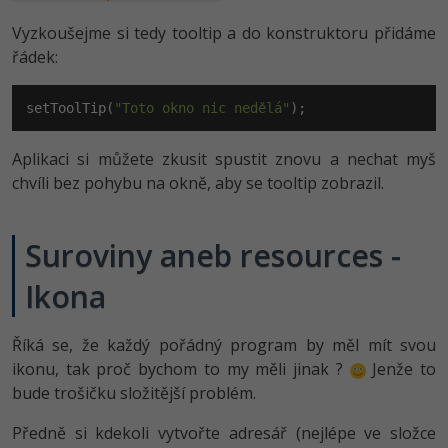
Vyzkoušejme si tedy tooltip a do konstruktoru přidáme
řádek:
setToolTip(
"Toto okno nic nedělá"
);
Aplikaci si můžete zkusit spustit znovu a nechat myš
chvíli bez pohybu na okně, aby se tooltip zobrazil.
Suroviny aneb resources -
Ikona
Říká se, že každý pořádný program by měl mít svou
ikonu, tak proč bychom to my měli jinak ?
Jenže to
bude trošičku složitější problém.
Předně si kdekoli vytvořte adresář (nejlépe ve složce