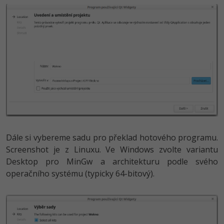
Windows
Fórum
Linux
Sítě
Kybernetická bezpečnost
Elektronický podpis
Dále si vybereme sadu pro překlad hotového programu.
Fórum
Screenshot je z Linuxu. Ve Windows zvolte variantu
Desktop pro MinGw a architekturu podle svého
operačního systému (typicky 64-bitový).