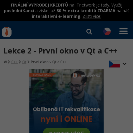
FINÁLNÍ VÝPRODEJ KREDITŮ
na ITnetwork je tady. Využij
poslední šanci
a získej až
80 % extra kreditů ZDARMA
na náš
interaktivní e-learning
.
Zjisti více:
IT kurzy
Od
0 Kč
Lekce 2 - První okno v Qt a C++
Přihlásit se
|
Registrovat
IT e-learning
Rekvalifikace a kurzy
C++
Qt
První okno v Qt a C++
hrazené úřadem práce
Kurzy IT profesí
Workshopy zdarma
Junior programátor
Kurzy programování
Umělá inteligence v praxi
Školení
Programátor WWW aplikací
Jak začít?
Datová analýza v praxi
Základy programování
Školení dle technologií
-80%
Senior programátor
Java
Objektové programování - OOP
C# .NET
-80%
Front-end developer
C#.NET
Umělá inteligence
Java