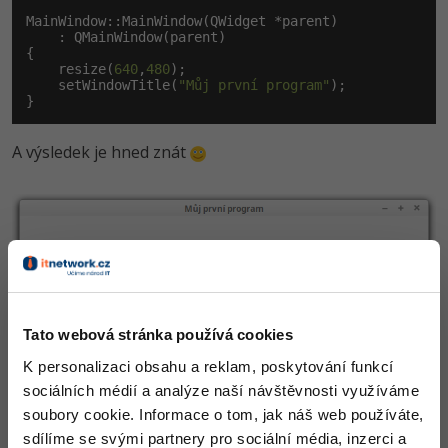
MainWindow::MainWindow(QWidget *parent)

    : QMainWindow(parent)

{

    resize(
640
,
480
);

    setWindowTitle(
"Můj první program"
);

}
A výsledek je hned znát
Tato webová stránka používá cookies
K personalizaci obsahu a reklam, poskytování funkcí
sociálních médií a analýze naší návštěvnosti využíváme
soubory cookie. Informace o tom, jak náš web používáte,
sdílíme se svými partnery pro sociální média, inzerci a