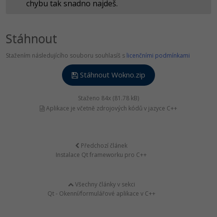
chybu tak snadno najdeš.
Stáhnout
Stažením následujícího souboru souhlasíš s
licenčními podmínkami
Stáhnout Wokno.zip
Staženo 84x (81.78 kB)
Aplikace je včetně zdrojových kódů v jazyce C++
Předchozí článek
Instalace Qt frameworku pro C++
Všechny články v sekci
Qt - Okenní/formulářové aplikace v C++