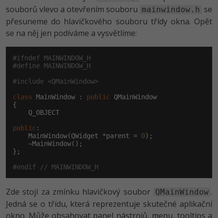
souborů vlevo a otevřením souboru
se
mainwindow.h
přesuneme do hlavičkového souboru třídy okna. Opět
se na něj jen podíváme a vysvětlíme:
#ifndef MAINWINDOW_H
#define MAINWINDOW_H
#include <QMainWindow>
class
 MainWindow : 
public
 QMainWindow

{

    Q_OBJECT

public
:

    MainWindow(QWidget *parent = 
0
);

    ~MainWindow();

};

#endif // MAINWINDOW_H
Zde stojí za zmínku hlavičkový soubor
.
QMainWindow
Jedná se o třídu, která reprezentuje skutečné aplikační
okno. Může obsahovat panel nástrojů, menu, tooltips a