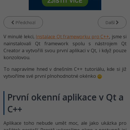
-80%
Vývojář mobilních aplikací
Python
HTML5, CSS3, Bootstrap, SEO
PHP
-80%
Specialista na AI a bigdata
JavaScript
Předchozí
Další
SQL a databáze
JavaScript
-80%
C# Game developer
PHP
V minulé lekci,
Instalace Qt frameworku pro C++
, jsme si
Testování a verzování
Python
nainstalovali Qt framework spolu s nástrojem Qt
-80%
Webdesigner
C++
Creator a vytvořili svou první aplikaci v Qt, i když pouze
UML a návrhové vzory
HTML / CSS
konzolovou.
-80%
Tester
Swift
React
UML a návrhové vzory
To napravíme hned v dnešním C++ tutoriálu, kde si již
-80%
Systémový administrátor
Kotlin
vytvoříme své první plnohodnotné okénko
Spring
MySQL/MariaDB
-80%
Grafik / UX/UI návrhář
C
ASP.NET MVC
MS-SQL
První okenní aplikace v Qt a
3D grafik
VB.NET
C++
Django
SQLite
Projektový manažer
SQL
Best practices
Aplikace toho nebude umět moc, ale jako ukázka pro
-80%
Databázový analytik
Návrh SW