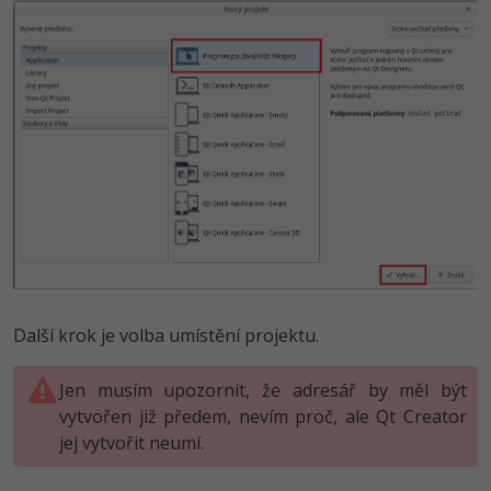
-30%
Kariéra
-80%
Marketing
Adobe Illustrator
Pro firmy
-30%
WordPress
Adobe Lightroom
-30%
-15%
SEO
Adobe XD
-25%
UX
Adobe InDesign
Business
Adobe After Effects
-25%
-80%
Kryptoměny
Blender
-30%
Copywriting
Inkscape
Další krok je volba umístění projektu.
-80%
-80%
MS Office
Fotografování
Jen musím upozornit, že adresář by měl být
vytvořen již předem, nevím proč, ale Qt Creator
Google Dokumenty
Video
jej vytvořit neumí.
Time management
Ostatní