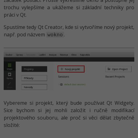
začátek postačí. Prostě vykreslíme okno a postupně jej
trochu vylepšíme a ukážeme si základní techniky pro
-41%
Copywriter
Algoritmy
práci v Qt.
-10%
WordPress specialista
Spustíme tedy Qt Creator, kde si vytvoříme nový projekt,
Umělá inteligence (AI)
např. pod názvem
.
wokno
SEO specialista
Pro děti
Více
Fórum
Kurzy e-commerce
Testování softwaru
Vybereme si projekt, který bude používat Qt Widgety.
Kurzy designu
Sice bychom si jej mohli založit i ručně modifikací
-80%
Datová analýza
HTML/CSS
projektového souboru, ale proč si věci dělat zbytečně
Příběhy absolventů
složité:
-80%
Digitální gramotnost
Blog
Photoshop