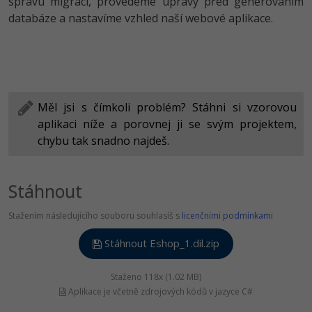
správu migrací, provedeme úpravy před generováním
databáze a nastavíme vzhled naší webové aplikace.
Měl jsi s čímkoli problém? Stáhni si vzorovou
aplikaci níže a porovnej ji se svým projektem,
chybu tak snadno najdeš.
Stáhnout
Stažením následujícího souboru souhlasíš s
licenčními podmínkami
Stáhnout Eshop_1.dil.zip
Staženo 118x (1.02 MB)
Aplikace je včetně zdrojových kódů v jazyce C#