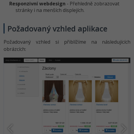
Responzivní webdesign
- Přehledně zobrazovat
stránky i na menších displejích.
Windows
Fórum
Linux
Požadovaný vzhled aplikace
Sítě
Požadovaný vzhled si přiblížíme na následujících
obrázcích:
Kybernetická bezpečnost
Elektronický podpis
Fórum