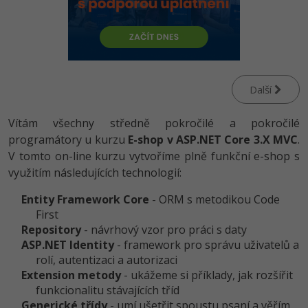
-80%
Vývojář mobilních aplikací
Python
HTML5, CSS3, Bootstrap, SEO
PHP
-80%
Specialista na AI a bigdata
JavaScript
SQL a databáze
JavaScript
-80%
C# Game developer
PHP
Testování a verzování
Další
Python
-80%
Webdesigner
C++
Vítám všechny středně pokročilé a pokročilé
UML a návrhové vzory
HTML / CSS
-80%
programátory u kurzu
Tester
E-shop v ASP.NET Core 3.X MVC
.
Swift
React
V tomto on-line kurzu vytvoříme plně funkční e-shop s
UML a návrhové vzory
-80%
Systémový administrátor
využitím následujících technologií:
Kotlin
Spring
MySQL/MariaDB
Entity Framework Core
- ORM s metodikou Code
-80%
Grafik / UX/UI návrhář
C
First
ASP.NET MVC
MS-SQL
Repository
- návrhový vzor pro práci s daty
3D grafik
VB.NET
ASP.NET Identity
- framework pro správu uživatelů a
Django
SQLite
rolí, autentizaci a autorizaci
Projektový manažer
SQL
Extension metody
- ukážeme si příklady, jak rozšířit
Best practices
funkcionalitu stávajících tříd
-80%
Databázový analytik
Návrh SW
Generické třídy
- umí ušetřit spoustu psaní a věřím,