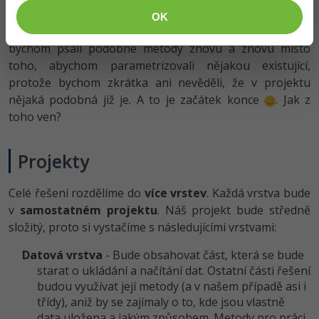
nepřehledné. Kód by se špatně spravoval a z vlastní
OK
zkušenosti mohu říci, že bychom se dostali do bodu, kdy
bychom psali podobné metody znovu a znovu místo
toho, abychom parametrizovali nějakou existující,
protože bychom zkrátka ani nevěděli, že v projektu
nějaká podobná již je. A to je začátek konce
. Jak z
toho ven?
Projekty
Celé řešení rozdělíme do
více vrstev
. Každá vrstva bude
v
samostatném projektu
. Náš projekt bude středně
složitý, proto si vystačíme s následujícími vrstvami:
Datová vrstva
- Bude obsahovat část, která se bude
starat o ukládání a načítání dat. Ostatní části řešení
budou využívat její metody (a v našem případě asi i
třídy), aniž by se zajímaly o to, kde jsou vlastně
data uložena a jakým způsobem. Metody pro práci