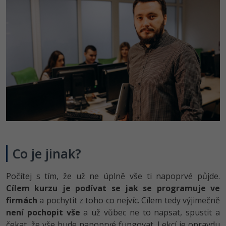
Co je jinak?
Počítej s tím, že už ne úplně vše ti napoprvé půjde.
Cílem kurzu je podívat se jak se programuje ve
firmách
a pochytit z toho co nejvíc. Cílem tedy výjimečně
není pochopit vše
a už vůbec ne to napsat, spustit a
čekat, že vše bude napoprvé fungovat. Lekcí je opravdu