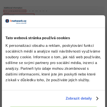
Tato webová stránka používá cookies
K personalizaci obsahu a reklam, poskytování funkcí
sociálních médií a analýze naší návštěvnosti využíváme
soubory cookie. Informace o tom, jak náš web používáte,
sdílíme se svými partnery pro sociální média, inzerci a
analýzy. Partneři tyto údaje mohou zkombinovat s
dalšími informacemi, které jste jim poskytli nebo které
Struktura řešení
získali v důsledku toho, že používáte jejich služby.
Reálné komerční projekty mají spoustu tříd a určitě
bychom si v nich nevystačili pouze s rozdělením
Zobrazit detaily
struktury projektu
na
modely, kontrolery a pohledy
.
Mít v jedné složce desítky souborů je minimálně