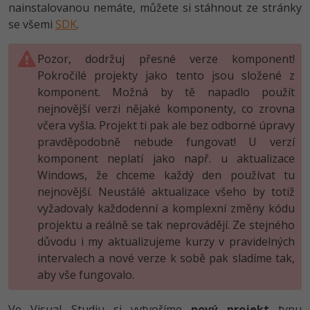
nainstalovanou nemáte, můžete si stáhnout ze stránky
se všemi
SDK
.
Pozor, dodržuj přesné verze komponent!
Pokročilé projekty jako tento jsou složené z
komponent. Možná by tě napadlo použít
nejnovější verzi nějaké komponenty, co zrovna
včera vyšla. Projekt ti pak ale bez odborné úpravy
pravděpodobně nebude fungovat! U verzí
komponent neplatí jako např. u aktualizace
Windows, že chceme každý den používat tu
nejnovější. Neustálé aktualizace všeho by totiž
vyžadovaly každodenní a komplexní změny kódu
projektu a reálně se tak neprovádějí. Ze stejného
důvodu i my aktualizujeme kurzy v pravidelných
intervalech a nové verze k sobě pak sladíme tak,
aby vše fungovalo.
Ve Visual Studiu si vytvoříme
nový projekt
typu