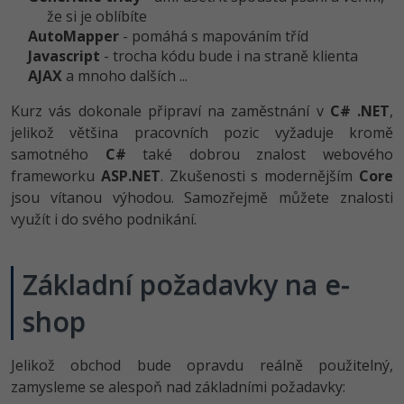
že si je oblíbíte
-41%
Copywriter
AutoMapper
- pomáhá s mapováním tříd
Algoritmy
Javascript
- trocha kódu bude i na straně klienta
-10%
AJAX
a mnoho dalších ...
WordPress specialista
Umělá inteligence (AI)
Kurz vás dokonale připraví na zaměstnání v
C# .NET
,
SEO specialista
Pro děti
jelikož většina pracovních pozic vyžaduje kromě
samotného
C#
také dobrou znalost webového
Více
frameworku
ASP.NET
. Zkušenosti s modernějším
Core
jsou vítanou výhodou. Samozřejmě můžete znalosti
Fórum
využít i do svého podnikání.
Kurzy e-commerce
Základní požadavky na e-
Testování softwaru
Kurzy designu
shop
-80%
Datová analýza
HTML/CSS
Příběhy absolventů
Jelikož obchod bude opravdu reálně použitelný,
-80%
Digitální gramotnost
Blog
Photoshop
zamysleme se alespoň nad základními požadavky: