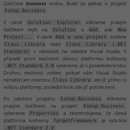
Založíme
business
vrstvu. Bude se jednat o projekt
.
Eshop.Business
V okně
klikneme pravým
Solution Explorer
tlačítkem myši na
a
, pak
Solution
Add
New
. V okně
zvolíme
Project...
Add a new project
nebo
Class Library
Class Library (.NET
v závislosti na nabídce Visual Studio. V
Standard)
případě první možnosti cílovou platformu knihovny
vybereme až v posledním kroku.
.NET Standard 2.0
Druhou možnost volíme, pokud nám Visual Studio
nenabízí jen obecnou
, ale již přímo i s
Class Library
volbou platformy, poslední krok zde již potom není.
Po založení projektu
klikneme
Eshop.Business
pravým tlačítkem na projekt
,
Eshop.Business
vybereme
a zkontrolujeme, že cílová
Properties
platforma knihovny
je vybrána
TargetFramework
:
.NET Standard 2.0