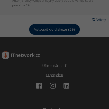
Autor je lenivý vymýšľať nejaký slušný podpis. Venuje sa ale
prevažne C#.
Aktivity
Vstoupit do diskuze (29)
ITnetwork.cz
Učíme národ IT
O projektu