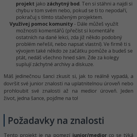
projekt
jako
záchytný bod
. Ten si stáhni a najdi si
chybu v tom svém nebo, pokud se ti to nepodaří,
pokračuj s tímto staženým projektem.
Využívej pomoc komunity
- Dále můžeš využít
možnosti komentářů (přečíst si komentáře
ostatních na dané lekci, zda již někdo podobný
problém neřešil, nebo napsat vlastní). Ve firmě ti s
vývojem také někdo ze začátku pomůže a budeš se
ptát, nedáš všechno hned sám. Zde za kolegy
suplují záchytné archivy a diskuze.
Máš jedinečnou šanci zkusit si, jak to reálně vypadá, a
dovršit své junior znalosti na uplatnitelnou úroveň nebo
prohloubit své znalosti až na medior úroveň. Jeden
život, jedna šance, pojďme na to!
Požadavky na znalosti
Tento projekt je na pomezí
junior/medior
co se týká