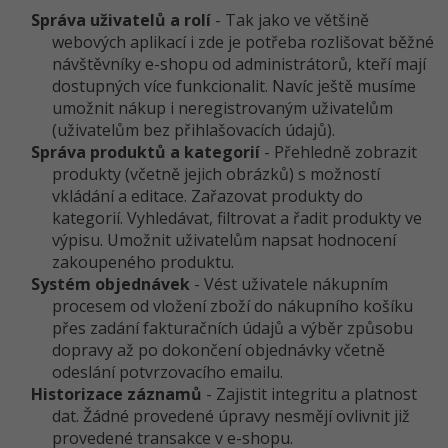
-30%
Kariéra
-80%
Marketing
Správa uživatelů a rolí
- Tak jako ve většině
Adobe Illustrator
webových aplikací i zde je potřeba rozlišovat běžné
Pro firmy
-30%
návštěvníky e-shopu od administrátorů, kteří mají
WordPress
Adobe Lightroom
dostupných více funkcionalit. Navíc ještě musíme
-30%
umožnit nákup i neregistrovaným uživatelům
-15%
SEO
Adobe XD
(uživatelům bez přihlašovacích údajů).
Správa produktů a kategorií
- Přehledně zobrazit
-25%
UX
Adobe InDesign
produkty (včetně jejich obrázků) s možností
vkládání a editace. Zařazovat produkty do
Business
Adobe After Effects
kategorií. Vyhledávat, filtrovat a řadit produkty ve
výpisu. Umožnit uživatelům napsat hodnocení
-25%
-80%
Kryptoměny
Blender
zakoupeného produktu.
Systém objednávek
- Vést uživatele nákupním
-30%
Copywriting
Inkscape
procesem od vložení zboží do nákupního košíku
přes zadání fakturačních údajů a výběr způsobu
-80%
-80%
MS Office
dopravy až po dokončení objednávky včetně
Fotografování
odeslání potvrzovacího emailu.
Historizace záznamů
- Zajistit integritu a platnost
Google Dokumenty
Video
dat. Žádné provedené úpravy nesmějí ovlivnit již
provedené transakce v e-shopu.
Time management
Ostatní