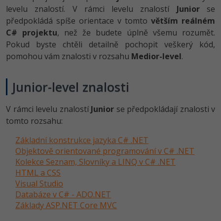
levelu znalostí. V rámci levelu znalostí
Junior
se
předpokládá spíše orientace v tomto
větším reálném
C# projektu
, než že budete úplně všemu rozumět.
Pokud byste chtěli detailně pochopit veškerý kód,
pomohou vám znalosti v rozsahu
Medior-level
.
Junior-level znalosti
V rámci levelu znalostí
Junior
se předpokládají znalosti v
tomto rozsahu:
Základní konstrukce jazyka C# .NET
Objektově orientované programování v C# .NET
Kolekce Seznam, Slovníky a LINQ v C# .NET
HTML a CSS
Visual Studio
Databáze v C# - ADO.NET
Základy ASP.NET Core MVC