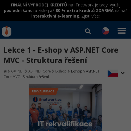
FINÁLNÍ VÝPRODEJ KREDITŮ
na ITnetwork je tady. Využij
poslední šanci
a získej až
80 % extra kreditů ZDARMA
na náš
interaktivní e-learning
.
Zjisti více:
IT kurzy
Od
0 Kč
Lekce 1 - E-shop v ASP.NET Core
Přihlásit se
|
Registrovat
IT e-learning
Rekvalifikace a kurzy
MVC - Struktura řešení
hrazené úřadem práce
Kurzy IT profesí
C# .NET
ASP.NET Core
E-shop
E-shop v ASP.NET
Workshopy zdarma
Core MVC - Struktura řešení
Junior programátor
Kurzy programování
Umělá inteligence v praxi
Školení
Programátor WWW aplikací
Jak začít?
Datová analýza v praxi
Základy programování
Školení dle technologií
-80%
Senior programátor
Java
Objektové programování - OOP
C# .NET
-80%
Front-end developer
C#.NET
Umělá inteligence
Java