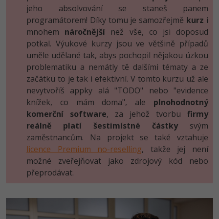
jeho absolvování se staneš panem
programátorem! Díky tomu je samozřejmě
kurz
i
mnohem
náročnější
než vše, co jsi doposud
potkal. Výukové kurzy jsou ve většině případů
uměle udělané tak, abys pochopil nějakou úzkou
problematiku a nemátly tě dalšími tématy a ze
začátku to je tak i efektivní. V tomto kurzu už ale
nevytvoříš appky alá "TODO" nebo "evidence
knížek, co mám doma", ale
plnohodnotný
komerční software
, za jehož tvorbu
firmy
reálně platí šestimístné částky
svým
zaměstnancům. Na projekt se také vztahuje
licence Premium no-reselling
, takže jej není
možné zveřejňovat jako zdrojový kód nebo
přeprodávat.