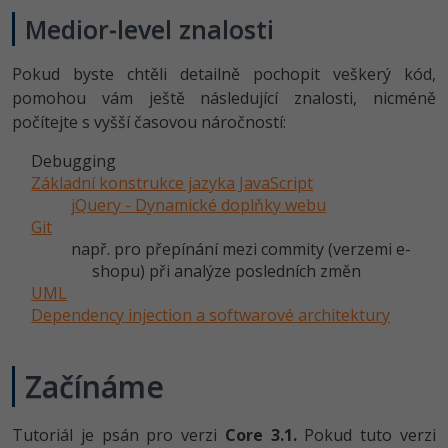
Medior-level znalosti
Pokud byste chtěli detailně pochopit veškerý kód,
pomohou vám ještě následující znalosti, nicméně
počítejte s vyšší časovou náročností:
Debugging
Základní konstrukce jazyka JavaScript
jQuery - Dynamické doplňky webu
Git
např. pro přepínání mezi commity (verzemi e-
shopu) při analýze posledních změn
UML
Dependency injection a softwarové architektury
Začínáme
Tutoriál je psán pro verzi
Core 3.1.
Pokud tuto verzi