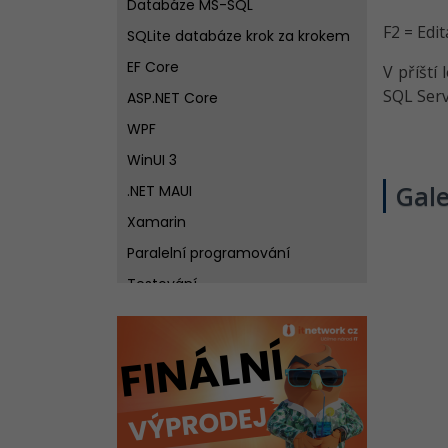
Databáze MS-SQL
F2 = Edi
SQLite databáze krok za krokem
EF Core
V příští 
SQL Serv
ASP.NET Core
WPF
WinUI 3
Gale
.NET MAUI
Xamarin
Paralelní programování
Testování
Windows Forms
Windows Store Aplikace
Práce se sítí
Best practices pro návrh
softwaru v C# .NET