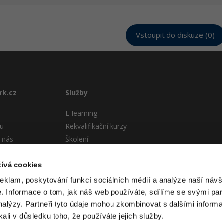
Vstoupit do diskuze (0)
rk.cz
Služby
E-learning
tu
Rekvalifikační kurzy
 nás
Školení
Pro firmy
stému
ívá cookies
 podmínky
reklam, poskytování funkcí sociálních médií a analýze naší návš
 Informace o tom, jak náš web používáte, sdílíme se svými par
analýzy. Partneři tyto údaje mohou zkombinovat s dalšími informa
kali v důsledku toho, že používáte jejich služby.