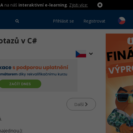
MA
na náš
interaktivní e-learning
.
Zjisti více:
Přihlásit se
Registrovat
otazů v C#
Další
.
ajednou.):