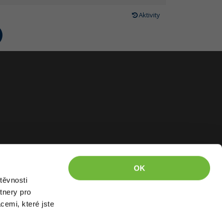
Aktivity
OK
těvnosti
tnery pro
cemi, které jste