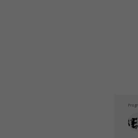
Test znalostí C# .NET online
Progr