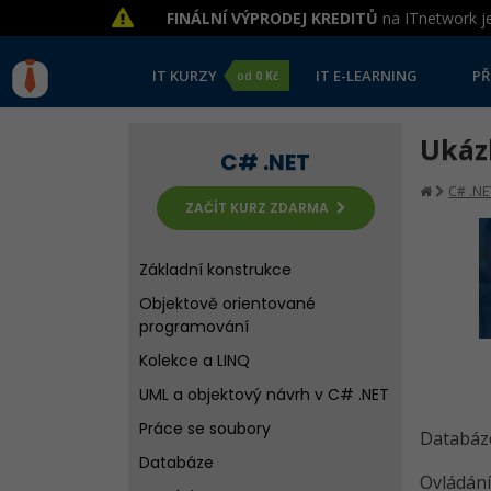
FINÁLNÍ VÝPRODEJ KREDITŮ
na ITnetwork je
IT KURZY
IT E-LEARNING
PŘ
od
0 Kč
Ukáz
C# .NET
C# .NE
ZAČÍT KURZ ZDARMA
Základní konstrukce
Objektově orientované
programování
Kolekce a LINQ
UML a objektový návrh v C# .NET
Práce se soubory
Databáze
Databáze
Ovládání