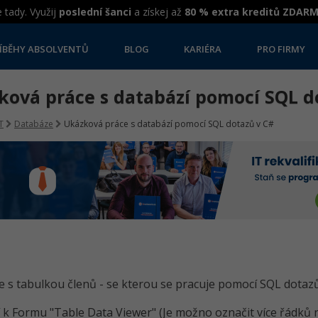
 tady. Využij
poslední šanci
a získej až
80 % extra kreditů ZDAR
ÍBĚHY ABSOLVENTŮ
BLOG
KARIÉRA
PRO FIRMY
ková práce s databází pomocí SQL d
T
Databáze
Ukázková práce s databází pomocí SQL dotazů v C#
 s tabulkou členů - se kterou se pracuje pomocí SQL dotazů
 k Formu "Table Data Viewer" (Je možno označit více řádků n