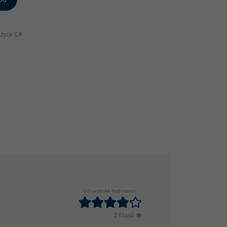
azyce C#
Uživatelské hodnocení:
2 hlasů