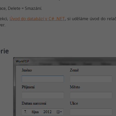
tace, Delete = Smazání.
lekci,
Úvod do databází v C# .NET
, si uděláme úvod do rela
er.
rie