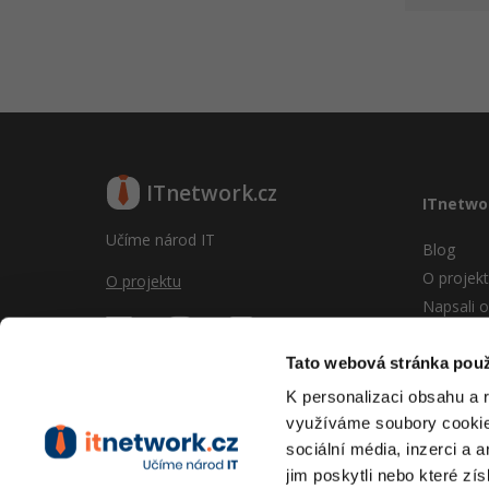
ITnetwork.cz
ITnetwo
Učíme národ IT
Blog
O projek
O projektu
Napsali o
Reklama
Vývoj sy
Tato webová stránka použ
Provozní
K personalizaci obsahu a 
RSS
využíváme soubory cookie.
Kontakt
sociální média, inzerci a 
jim poskytli nebo které zís