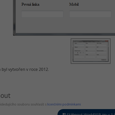
byl vytvořen v roce 2012.
nout
sledujícího souboru souhlasíš s
licenčními podmínkami
Stáhnout WorkFISP.zip v 1.