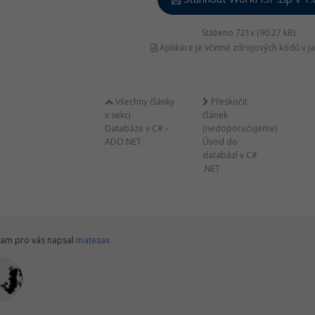
Staženo 721x (90.27 kB)
Aplikace je včetně zdrojových kódů v j
Všechny články
Přeskočit
v sekci
článek
Databáze v C# -
(nedoporučujeme)
ADO.NET
Úvod do
databází v C#
.NET
am pro vás napsal
matesax