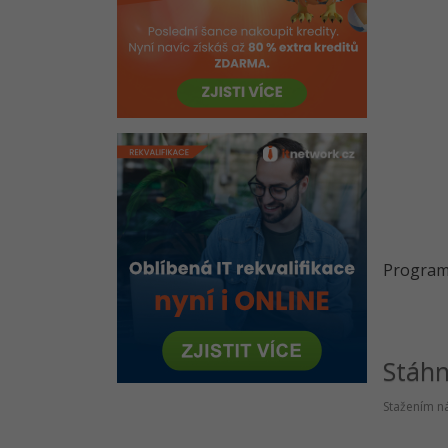
Git - Verzovací systém křížem
krážem
Návrhové vzory v C# .NET
Visual Studio
VS Code
Metodiky vývoje softwaru v C#
.NET
Konzole
Algoritmy v C# .NET
Program 
Historie .NET
MonoGame
Unity 3D
MVC
Stáh
Web Forms
Stažením ná
Visual Basic (VB .NET)