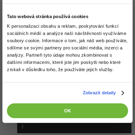
this
.Meno = meno;

this
.Priezvisko = priezvisko;

    }

}

Tato webová stránka používá cookies
class
 Oddelenie

K personalizaci obsahu a reklam, poskytování funkcí
{

sociálních médií a analýze naší návštěvnosti využíváme
    VeduciOddelenia v_o1;

// Dátové členy nadtriedy.
soubory cookie. Informace o tom, jak náš web používáte,
string
 nazov_oddelenia;

sdílíme se svými partnery pro sociální média, inzerci a
int
 pocet_zamestnantov;

// Parametrický konštruktor.
analýzy. Partneři tyto údaje mohou zkombinovat s
public
 Oddelenie(
string
 nazovOddelenia, 
int
dalšími informacemi, které jste jim poskytli nebo které
    {

this
.nazov_oddelenia = nazovOddelenia;

získali v důsledku toho, že používáte jejich služby.
this
.pocet_zamestnantov = pocetZamestnan
        v_o1 = 
new
 VeduciOddelenia(
"Tomáš"
, 
"No
    }

// Definícia verejne prístupnej inštančnej 
public
void
 VypisInformacie()

Zobrazit detaily
    {

        Console.WriteLine(
"Informácie o oddelen
        Console.WriteLine(
"Názov oddelenia: "
 +
OK
"\nPočet zamestnantocv: "
 + pocet_zames
"\nZodpovedný vedúci: "
 + 
this
.v_o1.Men
    }

}