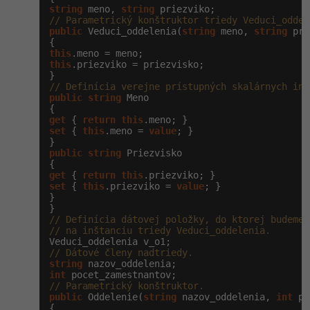
string
 meno, 
string
// Parametrický konštruktor triedy Veduci_oddel
-41%
Copywriter
Algoritmy
public
 Veduci_oddelenia(
string
 meno, 
string
 pri
-10%
this
WordPress specialista
Umělá inteligence (AI)
this
.priezviko = priezvisko;

// Definícia verejne prístupných skalárnych inš
SEO specialista
Pro děti
public
string
 Meno

get
 { 
return
this
Více
set
 { 
this
.meno = 
value
; }

public
string
 Priezvisko

Fórum
get
 { 
return
this
set
 { 
this
.priezviko = 
value
; }

Kurzy e-commerce
}

// Definícia dátovej položky, do ktorej budeme 
Testování softwaru
// na inštanciu triedy Veduci_oddelenia.
Kurzy designu
// Dátové členy nadtriedy.
-80%
Datová analýza
HTML/CSS
Příběhy absolventů
string
int
-80%
// Parametrický konštruktor.
Digitální gramotnost
Blog
Photoshop
public
 Oddelenie(
string
 nazov_oddelenia, 
int
 po