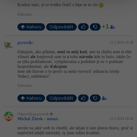
Koukni nato, je to trošku čistčí a lépe se to čte
Editováno
+1
Nahoru
Odpovědět
pcrewik
:
11.2.2014 18:38
ďakujem, ako píšenm,
neni to môj kod
, ano tu chybu som si ešte
všimol
ale
kopíroval som to
z
toho
návodu
kde to bolo, takže čo
sa týka prehladnosti, vylepšovania a podobne je to v podstate
bezpredmetné, ale
ďakujem
mne ide hlavne o to prečo sa neda vytvoriť inštanciu triedy
Veduci_oddelenia?
Editováno
Nahoru
Odpovědět
Odpovídá na pcrewik
Michal Žůrek - misaz
:
11.2.2014 18:41
nevím na jaký web to chodíš, ale nějak ti tam pletou hlavu, proč si
nepřečteš zdejší tutoriály, ty jsou velmi kvalitní.