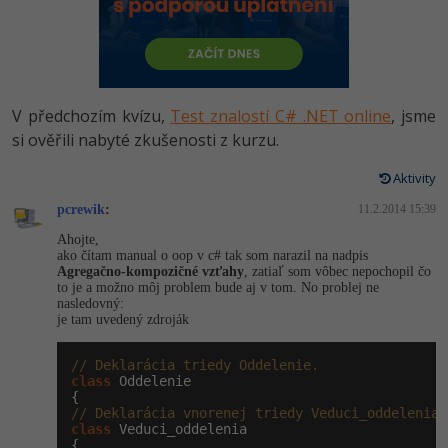
-80%
Vývojář mobilních aplikací
Python
HTML5, CSS3, Bootstrap, SEO
PHP
-80%
Specialista na AI a bigdata
JavaScript
SQL a databáze
JavaScript
-80%
C# Game developer
PHP
V předchozím kvízu,
Test znalostí C# .NET online
, jsme
Testování a verzování
Python
si ověřili nabyté zkušenosti z kurzu.
-80%
Webdesigner
C++
UML a návrhové vzory
Aktivity
HTML / CSS
-80%
Tester
Swift
pcrewik
:
11.2.2014 15:39
React
UML a návrhové vzory
Ahojte,
-80%
Systémový administrátor
Kotlin
ako čítam manual o oop v c# tak som narazil na nadpis
Spring
Agregačno-kompozičné vzťahy
, zatiaľ som vôbec nepochopil čo
MySQL/MariaDB
to je a možno môj problem bude aj v tom. No problej ne
-80%
Grafik / UX/UI návrhář
C
nasledovný:
ASP.NET MVC
je tam uvedený zdroják
MS-SQL
3D grafik
VB.NET
Django
// Deklarácia triedy Oddelenie.
SQLite
class
 Oddelenie

Projektový manažer
SQL
Best practices
// Deklarácia vnorenej triedy Veduci_oddelenia.
class
 Veduci_oddelenia

-80%
Databázový analytik
Návrh SW