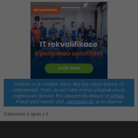
Děláme co je v našich silách, aby byly zdejší diskuze co
nejkvalitnější. Proto do nich také mohou přispívat pouze
registrovaní členové. Pro zapojení do diskuze se
přihlas
.
Pokud ještě nemáš účet,
zaregistruj se
, je to zdarma.
Zobrazeno 6 zpráv z 6.