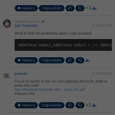
+1
Nahoru
Odpovědět
Odpovídá na pcrewik
Jan Vargovský
:
11.2.2014 18:43
Musíš té třídě dát modifikátor public a pak normálně
Oddelenie.Veduci_oddelenia veduci = 
new
 Oddelen
Nahoru
Odpovědět
pcrewik
:
11.2.2014 19:42
Človek by myslel že keď ma niečo nálemku Microsoft, môže sa
podla toho riadiť
http://download.microsoft.com/…azyku_CS.pdf
ďakujem Páni
+1
Nahoru
Odpovědět