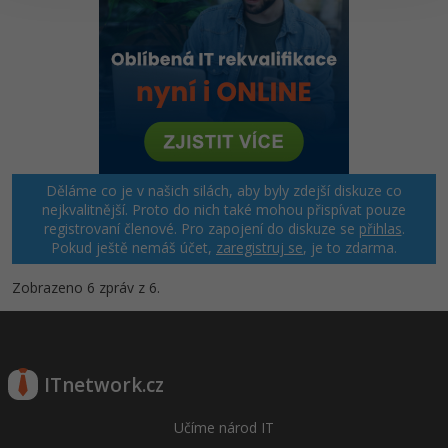
Windows
Fórum
Linux
Sítě
Kybernetická bezpečnost
Děláme co je v našich silách, aby byly zdejší diskuze co
nejkvalitnější. Proto do nich také mohou přispívat pouze
Elektronický podpis
registrovaní členové. Pro zapojení do diskuze se
přihlas
.
Pokud ještě nemáš účet,
zaregistruj se
, je to zdarma.
Fórum
Zobrazeno 6 zpráv z 6.
ITnetwork.cz
Učíme národ IT