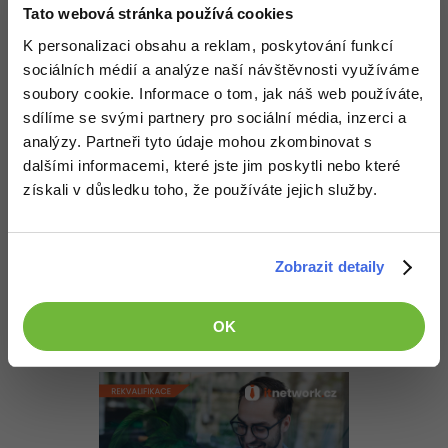
-30%
Kariéra
-80%
Tato webová stránka používá cookies
Marketing
Adobe Illustrator
http:
//www.codeproject.com/Articles/19004/A-Si
K personalizaci obsahu a reklam, poskytování funkcí
Pro firmy
-30%
WordPress
Adobe Lightroom
sociálních médií a analýze naší návštěvnosti využíváme
Akceptované řešení
soubory cookie. Informace o tom, jak náš web používáte,
-30%
-15%
+20 Zkušeností
SEO
Adobe XD
sdílíme se svými partnery pro sociální média, inzerci a
+2,50 Kč
analýzy. Partneři tyto údaje mohou zkombinovat s
-25%
UX
Adobe InDesign
dalšími informacemi, které jste jim poskytli nebo které
získali v důsledku toho, že používáte jejich služby.
Nahoru
Odpovědět
Business
Adobe After Effects
-25%
Odpovídá na Jan Vargovský
-80%
Kryptoměny
Blender
D0ll0k
:
15.6.2015 18:33
Zobrazit detaily
-30%
Díky, už mi to jde
Copywriting
Inkscape
OK
Nahoru
Odpovědět
-80%
-80%
MS Office
Fotografování
Google Dokumenty
Video
Time management
Ostatní