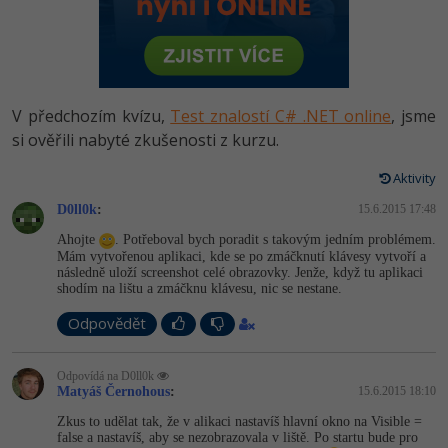
-80%
Vývojář mobilních aplikací
Python
HTML5, CSS3, Bootstrap, SEO
PHP
-80%
Specialista na AI a bigdata
JavaScript
SQL a databáze
JavaScript
-80%
C# Game developer
PHP
V předchozím kvízu,
Test znalostí C# .NET online
, jsme
Testování a verzování
Python
si ověřili nabyté zkušenosti z kurzu.
-80%
Webdesigner
C++
UML a návrhové vzory
Aktivity
HTML / CSS
-80%
Tester
Swift
D0ll0k
:
15.6.2015 17:48
React
UML a návrhové vzory
Ahojte
. Potřeboval bych poradit s takovým jedním problémem.
-80%
Systémový administrátor
Kotlin
Mám vytvořenou aplikaci, kde se po zmáčknutí klávesy vytvoří a
Spring
následně uloží screenshot celé obrazovky. Jenže, když tu aplikaci
MySQL/MariaDB
shodím na lištu a zmáčknu klávesu, nic se nestane.
-80%
Grafik / UX/UI návrhář
C
ASP.NET MVC
MS-SQL
Odpovědět
3D grafik
VB.NET
Django
SQLite
Odpovídá na D0ll0k
Projektový manažer
Matyáš Černohous
:
15.6.2015 18:10
SQL
Best practices
Zkus to udělat tak, že v alikaci nastavíš hlavní okno na Visible =
-80%
Databázový analytik
false a nastavíš, aby se nezobrazovala v liště. Po startu bude pro
Návrh SW