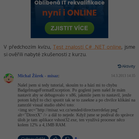
-80%
Vývojář mobilních aplikací
Python
HTML5, CSS3, Bootstrap, SEO
PHP
-80%
Specialista na AI a bigdata
JavaScript
SQL a databáze
JavaScript
-80%
C# Game developer
PHP
Testování a verzování
Python
V předchozím kvízu,
Test znalostí C# .NET online
, jsme
-80%
Webdesigner
C++
si ověřili nabyté zkušenosti z kurzu.
UML a návrhové vzory
HTML / CSS
-80%
Tester
Swift
Aktivity
React
UML a návrhové vzory
-80%
Michal Žůrek - misaz
:
14.3.2013 14:35
Systémový administrátor
Kotlin
Spring
MySQL/MariaDB
Našel jsem si tedy tutorial, skouím to a hází mi to chybu
-80%
BadgeImageFor­matException. Po gogleni jsem našel že mám
Grafik / UX/UI návrhář
C
nastavit aby se debugovalo v x86, jakmile jsem to nastavil, jenže
ASP.NET MVC
MS-SQL
potom když to chci spustit tak se to zasekne a po chvilce klikání na
zamrzlé visual studio oběví toto:
3D grafik
VB.NET
<img src="http://m­isaz.wz.cz/sen­ded/directxerrde­lay.png"
Django
SQLite
alt="DirectX" /> a dál to nejede. Když jsme se podíval do správce
úloh je tam aplikace vshost32.exe, ten využívá procesor něco
Projektový manažer
SQL
kolem 12% a 4,1MB RAM.
Best practices
-80%
Databázový analytik
Návrh SW
Odpovědět