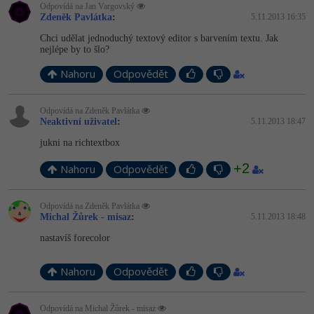
Odpovídá na Jan Vargovský
Zdeněk Pavlátka
:
5.11.2013 16:35
-41%
Copywriter
Algoritmy
Chci udělat jednoduchý textový editor s barvením textu. Jak
nejlépe by to šlo?
-10%
WordPress specialista
Umělá inteligence (AI)
Nahoru
Odpovědět
SEO specialista
Pro děti
Odpovídá na Zdeněk Pavlátka
Neaktivní uživatel
:
5.11.2013 18:47
Více
jukni na richtextbox
Fórum
+2
Nahoru
Odpovědět
Kurzy e-commerce
Odpovídá na Zdeněk Pavlátka
Michal Žůrek - misaz
:
5.11.2013 18:48
Testování softwaru
Kurzy designu
nastavíš forecolor
-80%
Datová analýza
HTML/CSS
Příběhy absolventů
Nahoru
Odpovědět
-80%
Digitální gramotnost
Blog
Photoshop
Odpovídá na Michal Žůrek - misaz