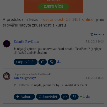
-80%
Vývojář mobilních aplikací
Python
HTML5, CSS3, Bootstrap, SEO
PHP
-80%
Specialista na AI a bigdata
JavaScript
V předchozím kvízu,
Test znalostí C# .NET online
, jsme
SQL a databáze
JavaScript
-80%
si ověřili nabyté zkušenosti z kurzu.
C# Game developer
PHP
Testování a verzování
Python
Aktivity
-80%
Webdesigner
C++
Zdeněk Pavlátka
:
5.11.2013 16:24
UML a návrhové vzory
HTML / CSS
-80%
Tester
Swift
Je nějaký způsob, jak obarvovat
části
obsahu TextBoxu? (nejlépe
při každé změně obsahu)
React
UML a návrhové vzory
-80%
Systémový administrátor
Kotlin
Odpovědět
Spring
MySQL/MariaDB
-80%
Grafik / UX/UI návrhář
C
Odpovídá na Zdeněk Pavlátka
ASP.NET MVC
MS-SQL
Jan Vargovský
:
5.11.2013 16:29
3D grafik
VB.NET
V Textboxu to nejde, jedině že by jsi kreslil skrz Paint.
Django
SQLite
Projektový manažer
SQL
+1
Nahoru
Odpovědět
Best practices
-80%
Databázový analytik
Návrh SW