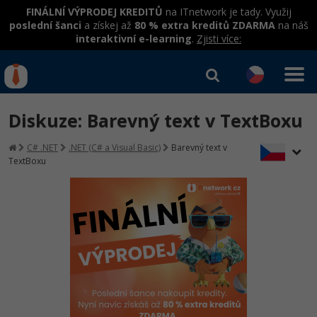
FINÁLNÍ VÝPRODEJ KREDITŮ
na ITnetwork je tady. Využij
poslední šanci
a získej až
80 % extra kreditů ZDARMA
na náš
interaktivní e-learning
.
Zjisti více:
IT kurzy
Od
0 Kč
Diskuze: Barevný text v TextBoxu
Přihlásit se
|
Registrovat
IT e-learning
Rekvalifikace a kurzy
C# .NET
.NET (C# a Visual Basic)
Barevný text v
hrazené úřadem práce
TextBoxu
Kurzy IT profesí
Workshopy zdarma
Junior programátor
Kurzy programování
Umělá inteligence v praxi
Školení
Programátor WWW aplikací
Jak začít?
Datová analýza v praxi
Základy programování
Školení dle technologií
-80%
Senior programátor
Java
Objektové programování - OOP
C# .NET
-80%
Front-end developer
C#.NET
Umělá inteligence
Java