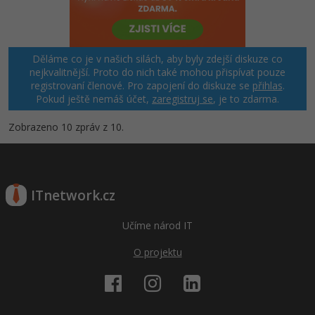
Děláme co je v našich silách, aby byly zdejší diskuze co
nejkvalitnější. Proto do nich také mohou přispívat pouze
registrovaní členové. Pro zapojení do diskuze se
přihlas
.
Pokud ještě nemáš účet,
zaregistruj se
, je to zdarma.
Zobrazeno 10 zpráv z 10.
ITnetwork.cz
Učíme národ IT
O projektu