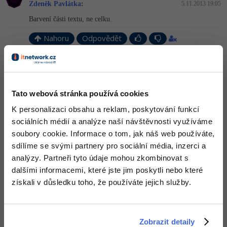
-30%
Zdeněk Pavlátka
:
5.11.2013 19:05
Kariéra
-80%
Marketing
Adobe Illustrator
Barvení části textu, ne celku.
Pro firmy
-30%
WordPress
Adobe Lightroom
Nahoru
Odpovědět
-30%
-15%
SEO
Adobe XD
Odpovídá na Zdeněk Pavlátka
Michal Žůrek - misaz
:
5.11.2013 19:10
-25%
UX
Adobe InDesign
pak už jedině si extendovat vlastní paint nebo richtextbox
Tato webová stránka používá cookies
Business
Adobe After Effects
K personalizaci obsahu a reklam, poskytování funkcí
Nahoru
Odpovědět
sociálních médií a analýze naší návštěvnosti využíváme
-25%
-80%
Kryptoměny
Blender
soubory cookie. Informace o tom, jak náš web používáte,
Zdeněk Pavlátka
:
5.11.2013 19:11
sdílíme se svými partnery pro sociální média, inzerci a
-30%
Copywriting
Inkscape
Při nalezení určité části text (u programovacích jazyků) by ji měl
analýzy. Partneři tyto údaje mohou zkombinovat s
editor obarvit.
dalšími informacemi, které jste jim poskytli nebo které
-80%
-80%
MS Office
Fotografování
Nahoru
Odpovědět
získali v důsledku toho, že používáte jejich služby.
Google Dokumenty
Video
Odpovídá na Michal Žůrek - misaz
Zdeněk Pavlátka
:
8.11.2013 18:32
Zobrazit detaily
Time management
Ostatní