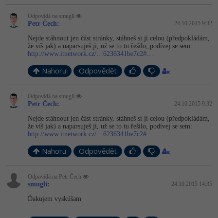
-41%
Odpovídá na smugli
Copywriter
Algoritmy
Petr Čech
:
24.10.2015 9:32
-10%
Nejde stáhnout jen část stránky, stáhneš si ji celou (předpokládám,
WordPress specialista
Umělá inteligence (AI)
že víš jak) a naparsuješ ji, už se to tu řešilo, podívej se sem:
http://www.itnetwork.cz/…6236341be7c2#…
SEO specialista
Pro děti
Nahoru
Odpovědět
Více
Odpovídá na smugli
Petr Čech
:
24.10.2015 9:32
Fórum
Nejde stáhnout jen část stránky, stáhneš si ji celou (předpokládám,
že víš jak) a naparsuješ ji, už se to tu řešilo, podívej se sem:
http://www.itnetwork.cz/…6236341be7c2#…
Kurzy e-commerce
Nahoru
Odpovědět
Testování softwaru
Kurzy designu
Odpovídá na Petr Čech
-80%
Datová analýza
HTML/CSS
smugli
:
24.10.2015 14:35
Příběhy absolventů
Ďakujem vyskúšam
-80%
Digitální gramotnost
Blog
Photoshop