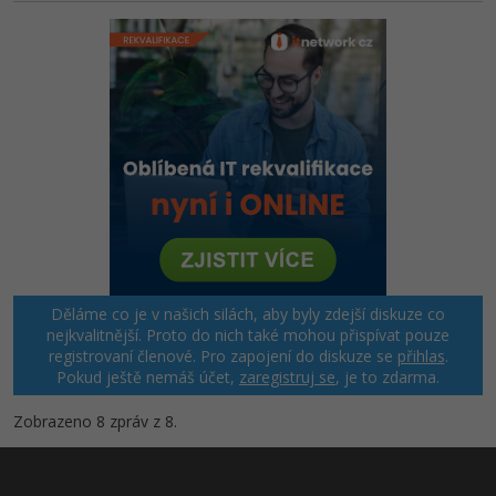
Děláme co je v našich silách, aby byly zdejší diskuze co
nejkvalitnější. Proto do nich také mohou přispívat pouze
registrovaní členové. Pro zapojení do diskuze se
přihlas
.
Pokud ještě nemáš účet,
zaregistruj se
, je to zdarma.
Zobrazeno 8 zpráv z 8.