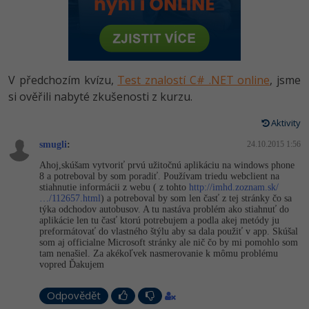
-80%
Vývojář mobilních aplikací
Python
HTML5, CSS3, Bootstrap, SEO
PHP
-80%
Specialista na AI a bigdata
JavaScript
SQL a databáze
JavaScript
-80%
C# Game developer
PHP
V předchozím kvízu,
Test znalostí C# .NET online
, jsme
Testování a verzování
Python
si ověřili nabyté zkušenosti z kurzu.
-80%
Webdesigner
C++
UML a návrhové vzory
Aktivity
HTML / CSS
-80%
Tester
Swift
smugli
:
24.10.2015 1:56
React
UML a návrhové vzory
Ahoj,skúšam vytvoriť prvú užitočnú aplikáciu na windows phone
-80%
Systémový administrátor
Kotlin
8 a potreboval by som poradiť. Používam triedu webclient na
Spring
stiahnutie informácii z webu ( z tohto
http://imhd.zoznam.sk/
MySQL/MariaDB
…/112657.html
) a potreboval by som len časť z tej stránky čo sa
-80%
Grafik / UX/UI návrhář
C
týka odchodov autobusov. A tu nastáva problém ako stiahnuť do
ASP.NET MVC
aplikácie len tu časť ktorú potrebujem a podla akej metódy ju
MS-SQL
preformátovať do vlastného štýlu aby sa dala použiť v app. Skúšal
3D grafik
VB.NET
som aj officialne Microsoft stránky ale nič čo by mi pomohlo som
Django
tam nenašiel. Za akékoľvek nasmerovanie k mômu problému
SQLite
vopred Ďakujem
Projektový manažer
SQL
Best practices
Odpovědět
-80%
Databázový analytik
Návrh SW