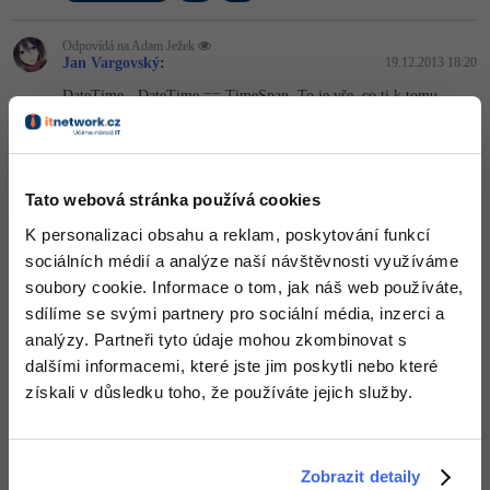
-30%
Kariéra
-80%
Marketing
Adobe Illustrator
Odpovídá na Adam Ježek
Pro firmy
Jan Vargovský
:
19.12.2013 18:20
-30%
WordPress
Adobe Lightroom
DateTime - DateTime == TimeSpan. To je vše, co ti k tomu
-30%
řeknu.
-15%
SEO
Adobe XD
A ano, komponenta DateTimePicker umožnuje i zvolit čas, jen se
to chce trošku podívat na properties té komponenty
-25%
UX
Adobe InDesign
Editováno
Tato webová stránka používá cookies
Business
Adobe After Effects
K personalizaci obsahu a reklam, poskytování funkcí
Nahoru
Odpovědět
sociálních médií a analýze naší návštěvnosti využíváme
-25%
-80%
Kryptoměny
Blender
soubory cookie. Informace o tom, jak náš web používáte,
Odpovídá na Jan Vargovský
sdílíme se svými partnery pro sociální média, inzerci a
-30%
Adam Ježek
:
19.12.2013 18:28
Copywriting
Inkscape
analýzy. Partneři tyto údaje mohou zkombinovat s
k tomu datetimepickeru ve formatu sou 4 ,moznosti - long, short -
dalšími informacemi, které jste jim poskytli nebo které
data, time- cas a custom - datum. jak ale kdyz chci oboje?
-80%
-80%
MS Office
Fotografování
získali v důsledku toho, že používáte jejich služby.
Nahoru
Odpovědět
Google Dokumenty
Video
Odpovídá na Adam Ježek
Zobrazit detaily
Jan Vargovský
:
19.12.2013 18:38
Time management
Ostatní