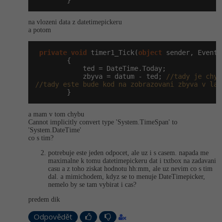
        }
-41%
Copywriter
Algoritmy
na vlozeni data z datetimepickeru
a potom
-10%
WordPress specialista
Umělá inteligence (AI)
private
void
 timer1_Tick(
object
 sender, EventA
        {

SEO specialista
Pro děti
            ted = DateTime.Today;

            zbyva = datum - ted; 
//tady je chyb
//tady este bude kod na zobrazovani zbyva v lab
Více
        }
Fórum
a mam v tom chybu
Cannot implicitly convert type 'System.TimeSpan' to
'System.DateTime'
co s tim?
Kurzy e-commerce
potrebuje este jeden odpocet, ale uz i s casem. napada me
Testování softwaru
maximalne k tomu datetimepickeru dat i txtbox na zadavani
Kurzy designu
casu a z toho ziskat hodnotu hh:mm, ale uz nevim co s tim
dal. a mimichodem, kdyz se to menuje DateTimepicker,
-80%
Datová analýza
nemelo by se tam vybirat i cas?
HTML/CSS
Příběhy absolventů
predem dik
-80%
Digitální gramotnost
Blog
Photoshop
Odpovědět