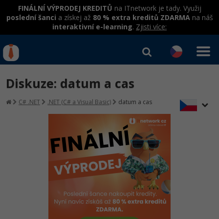
FINÁLNÍ VÝPRODEJ KREDITŮ
na ITnetwork je tady. Využij
poslední šanci
a získej až
80 % extra kreditů ZDARMA
na náš
interaktivní e-learning
.
Zjisti více:
IT kurzy
Od
0 Kč
Diskuze: datum a cas
Přihlásit se
|
Registrovat
IT e-learning
Rekvalifikace a kurzy
C# .NET
.NET (C# a Visual Basic)
datum a cas
hrazené úřadem práce
Kurzy IT profesí
Workshopy zdarma
Junior programátor
Kurzy programování
Umělá inteligence v praxi
Školení
Programátor WWW aplikací
Jak začít?
Datová analýza v praxi
Základy programování
Školení dle technologií
-80%
Senior programátor
Java
Objektové programování - OOP
C# .NET
-80%
Front-end developer
C#.NET
Umělá inteligence
Java