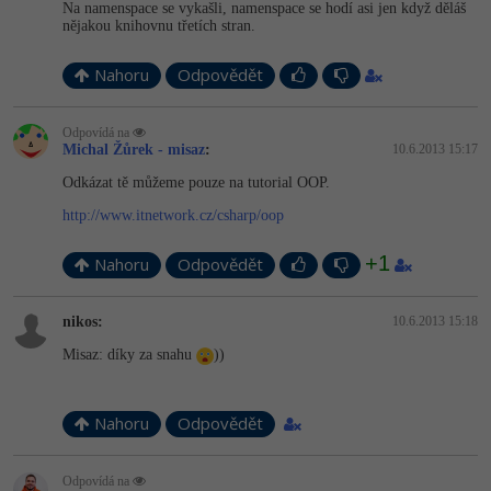
-30%
Na namenspace se vykašli, namenspace se hodí asi jen když děláš
Kariéra
-80%
Marketing
Adobe Illustrator
nějakou knihovnu třetích stran.
Pro firmy
-30%
WordPress
Adobe Lightroom
Nahoru
Odpovědět
-30%
-15%
SEO
Adobe XD
Odpovídá na
Michal Žůrek - misaz
:
10.6.2013 15:17
-25%
UX
Adobe InDesign
Odkázat tě můžeme pouze na tutorial OOP.
http://www.itnetwork.cz/csharp/oop
Business
Adobe After Effects
+1
Nahoru
Odpovědět
-25%
-80%
Kryptoměny
Blender
-30%
nikos:
10.6.2013 15:18
Copywriting
Inkscape
Misaz: díky za snahu
))
-80%
-80%
MS Office
Fotografování
Nahoru
Odpovědět
Google Dokumenty
Video
Time management
Odpovídá na
Ostatní