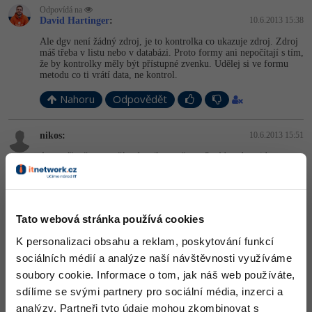
Odpovídá na
David Hartinger
:
10.6.2013 15:38
Ale dgv není žádný zdroj, je to kontrolka co ukazuje zdroj. Zdroj
máš třeba v listu nebo v databázi. Proto formy ani nepočítají s tím,
že by kontrolky měly být přístupné zvenku. Udělej si ve formu
metodu co ti vrátí data, ne kontrol.
Nahoru
Odpovědět
nikos:
10.6.2013 15:51
Ano, píšu, že se snažím dgv (komu čemu 3.pád, tedy gridu -
kontrolce) podstrčit Tabulku jako zdroj dat.
Teď jsem si vytvořil ve Formu metodu:
public void SetGridDataSou­rce(DataSet ds) {
Tato webová stránka používá cookies
this.dgvData.Da­taSource = ds.Tables[0];
}
K personalizaci obsahu a reklam, poskytování funkcí
Bohužel stále jí v objektu, odkud jí chci volat nevidím. - vidím jen
sociálních médií a analýze naší návštěvnosti využíváme
vlastnosti a metodu základní třídy Form, přitom vytvořit objekt
soubory cookie. Informace o tom, jak náš web používáte,
Formu se mi podaří a zobrazit ho taky.
nikos
sdílíme se svými partnery pro sociální média, inzerci a
analýzy. Partneři tyto údaje mohou zkombinovat s