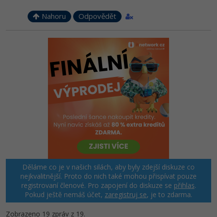
Nahoru
Odpovědět
Děláme co je v našich silách, aby byly zdejší diskuze co
nejkvalitnější. Proto do nich také mohou přispívat pouze
registrovaní členové. Pro zapojení do diskuze se
přihlas
.
Pokud ještě nemáš účet,
zaregistruj se
, je to zdarma.
Zobrazeno 19 zpráv z 19.