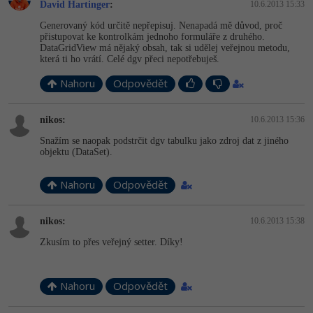
David Hartinger
:
10.6.2013 15:33
Generovaný kód určitě nepřepisuj. Nenapadá mě důvod, proč
Windows
Fórum
přistupovat ke kontrolkám jednoho formuláře z druhého.
DataGridView má nějaký obsah, tak si udělej veřejnou metodu,
která ti ho vrátí. Celé dgv přeci nepotřebuješ.
Linux
Nahoru
Odpovědět
Sítě
nikos:
10.6.2013 15:36
Kybernetická bezpečnost
Snažím se naopak podstrčit dgv tabulku jako zdroj dat z jiného
objektu (DataSet).
Elektronický podpis
Nahoru
Odpovědět
Fórum
nikos:
10.6.2013 15:38
Zkusím to přes veřejný setter. Díky!
Nahoru
Odpovědět