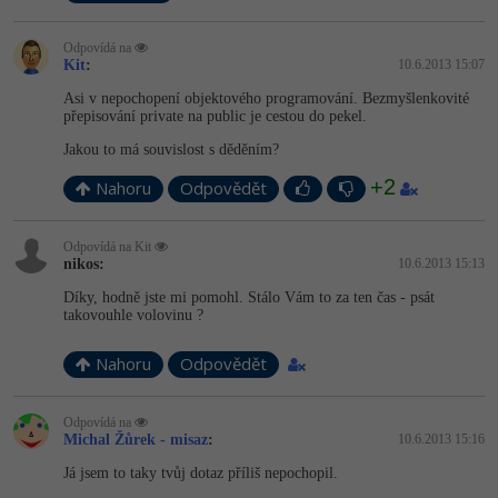
-41%
Copywriter
Algoritmy
Odpovídá na
Kit
:
10.6.2013 15:07
-10%
WordPress specialista
Umělá inteligence (AI)
Asi v nepochopení objektového programování. Bezmyšlenkovité
přepisování private na public je cestou do pekel.
SEO specialista
Pro děti
Jakou to má souvislost s děděním?
+2
Nahoru
Odpovědět
Více
Odpovídá na Kit
Fórum
nikos:
10.6.2013 15:13
Díky, hodně jste mi pomohl. Stálo Vám to za ten čas - psát
Kurzy e-commerce
takovouhle volovinu ?
Testování softwaru
Nahoru
Odpovědět
Kurzy designu
-80%
Datová analýza
HTML/CSS
Příběhy absolventů
Odpovídá na
Michal Žůrek - misaz
:
10.6.2013 15:16
-80%
Digitální gramotnost
Blog
Photoshop
Já jsem to taky tvůj dotaz příliš nepochopil.