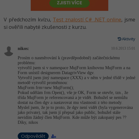
-80%
Vývojář mobilních aplikací
Python
HTML5, CSS3, Bootstrap, SEO
PHP
-80%
Specialista na AI a bigdata
V předchozím kvízu,
Test znalostí C# .NET online
, jsme
JavaScript
SQL a databáze
si ověřili nabyté zkušenosti z kurzu.
JavaScript
-80%
C# Game developer
PHP
Aktivity
Testování a verzování
Python
-80%
Webdesigner
nikos:
C++
10.6.2013 15:01
UML a návrhové vzory
HTML / CSS
Prosím o nasměrování k (pravděpodobně) začátečnickému
-80%
Tester
problému:
Swift
vytvořil jsem si v namespace MujForm knihovnu MujForm a na
React
UML a návrhové vzory
Form unístil designerem DatagrivView dgv.
-80%
Systémový administrátor
Vytvořil jsem jiný namespace (XXX) a v něm v jedné třídě v jedné
Kotlin
metodě vytvořil proměnnou:
Spring
MySQL/MariaDB
MujForm frm=new MujForm();
-80%
Grafik / UX/UI návrhář
C
Pokud udělám frm.Open(), vše je OK, Form se otevře, tzn., že
třída MujForm je referencovaná a je vidět. Bohužel se nemůžu
ASP.NET MVC
MS-SQL
dostat na člen dgv a nastavovat mu vlastnosti z této metody.
3D grafik
VB.NET
Myslel jsem, že je to proto, že dgv není vidět (byla vygenerována
jako private), tak jsem jí přepsal jako public, bohužel stále
Django
SQLite
nevidím žádný člen MujForm. Kde může být zakopaný pes ??
Projektový manažer
SQL
Díky, nikos
Best practices
-80%
Databázový analytik
Odpovědět
Návrh SW