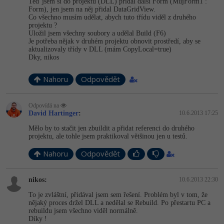
Teď jsem si do projektu (DLL) přidal další Form (MujForm1 :
Form), jen jsem na něj přidal DataGridView.
Co všechno musím udělat, abych tuto třídu viděl z druhého
projektu ?
Uložil jsem všechny soubory a udělal Build (F6)
Je potřeba nějak v druhém projektu obnovit prostředí, aby se
aktualizovaly třídy v DLL (mám CopyLocal=true)
Dky, nikos
Nahoru
Odpovědět
Odpovídá na
David Hartinger
:
10.6.2013 17:25
Mělo by to stačit jen zbuildit a přidat referenci do druhého
projektu, ale tohle jsem praktikoval většinou jen u testů.
Nahoru
Odpovědět
nikos:
10.6.2013 22:30
To je zvláštní, přidával jsem sem řešení. Problém byl v tom, že
nějaký proces držel DLL a nedělal se Rebuild. Po přestartu PC a
rebuildu jsem všechno viděl normálně.
Díky !