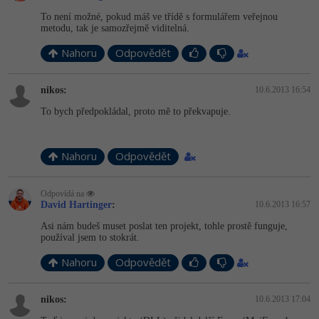
To není možné, pokud máš ve třídě s formulářem veřejnou
metodu, tak je samozřejmě viditelná.
Nahoru
Odpovědět
nikos:
10.6.2013 16:54
To bych předpokládal, proto mě to překvapuje.
Nahoru
Odpovědět
Odpovídá na
David Hartinger
:
10.6.2013 16:57
Asi nám budeš muset poslat ten projekt, tohle prostě funguje,
používal jsem to stokrát.
Nahoru
Odpovědět
nikos:
10.6.2013 17:04