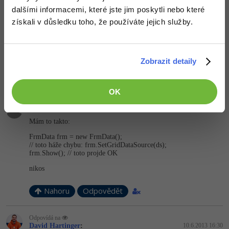
Nahoru
Odpovědět
dalšími informacemi, které jste jim poskytli nebo které
získali v důsledku toho, že používáte jejich služby.
Odpovídá na
David Hartinger
:
10.6.2013 16:24
To je divné, nemáš ten formulář v proměnné typu Form místo
Zobrazit detaily
TvujNazevFormu?
Nahoru
Odpovědět
OK
nikos:
10.6.2013 16:29
Mám to takto:
FrmData frm = new FrmData();
// toto háže chybu: frm.SetGridDa­taSource(ds);
frm.Show(); // toto projde OK
nikos
Nahoru
Odpovědět
Odpovídá na
David Hartinger
:
10.6.2013 16:30