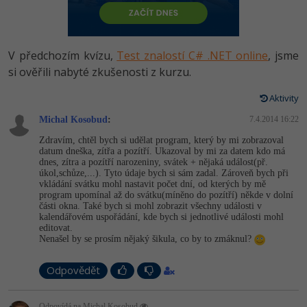
-80%
Vývojář mobilních aplikací
Python
HTML5, CSS3, Bootstrap, SEO
PHP
-80%
Specialista na AI a bigdata
JavaScript
V předchozím kvízu,
Test znalostí C# .NET online
, jsme
SQL a databáze
JavaScript
-80%
si ověřili nabyté zkušenosti z kurzu.
C# Game developer
PHP
Testování a verzování
Python
Aktivity
-80%
Webdesigner
C++
Michal Kosobud
:
7.4.2014 16:22
UML a návrhové vzory
HTML / CSS
-80%
Tester
Swift
Zdravím, chtěl bych si udělat program, který by mi zobrazoval
datum dneška, zítřa a pozítří. Ukazoval by mi za datem kdo má
React
UML a návrhové vzory
dnes, zítra a pozítří narozeniny, svátek + nějaká událost(př.
-80%
Systémový administrátor
Kotlin
úkol,schůze,...). Tyto údaje bych si sám zadal. Zároveň bych při
vkládání svátku mohl nastavit počet dní, od kterých by mě
Spring
MySQL/MariaDB
program upomínal až do svátku(míněno do pozítří) někde v dolní
-80%
Grafik / UX/UI návrhář
C
části okna. Také bych si mohl zobrazit všechny události v
kalendářovém uspořádání, kde bych si jednotlivé události mohl
ASP.NET MVC
MS-SQL
editovat.
3D grafik
VB.NET
Nenašel by se prosím nějaký šikula, co by to zmáknul?
Django
SQLite
Projektový manažer
SQL
Odpovědět
Best practices
-80%
Databázový analytik
Návrh SW
Odpovídá na Michal Kosobud