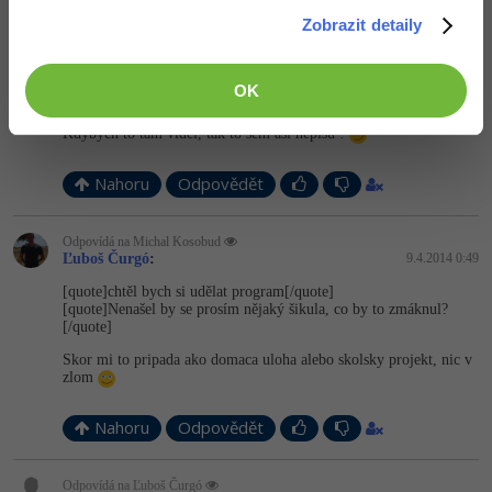
Zobrazit detaily
Odpovídá na Matyáš Černohous
Michal Kosobud
:
8.4.2014 21:53
Což to já udělal, ale chtěl bych, abych nemusel mít nakliklou
OK
osobu v listboxu a automaticky mi jí to vypsalo, pokud má
narozeniny
Kdybych to tam viděl, tak to sem asi nepíšu !
Nahoru
Odpovědět
Odpovídá na Michal Kosobud
Ľuboš Čurgó
:
9.4.2014 0:49
[quote]chtěl bych si udělat program[/quote]
[quote]Nenašel by se prosím nějaký šikula, co by to zmáknul?
[/quote]
Skor mi to pripada ako domaca uloha alebo skolsky projekt, nic v
zlom
Nahoru
Odpovědět
Odpovídá na Ľuboš Čurgó