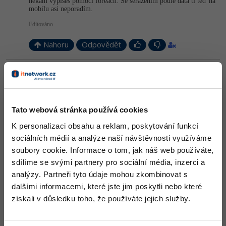
někam vypíšeš pomocí foreach. Se seřazením podle data ti teď na
mobilu asi neporadím.
Windows
Fórum
Editováno
Linux
Nahoru
Odpovědět
Sítě
Odpovídá na Matyáš Černohous
Michal Kosobud
:
8.4.2014 19:21
Kybernetická bezpečnost
A pokud bych chtěl, aby mi tento program
(
http://www.itnetwork.cz/…-dat-a-zaver
) vypsal, kdo má dnes
Tato webová stránka používá cookies
narozeniny, jaký by byl prosím kód?
Elektronický podpis
K personalizaci obsahu a reklam, poskytování funkcí
Nahoru
Odpovědět
sociálních médií a analýze naší návštěvnosti využíváme
Fórum
soubory cookie. Informace o tom, jak náš web používáte,
Odpovídá na Michal Kosobud
sdílíme se svými partnery pro sociální média, inzerci a
Matyáš Černohous
:
8.4.2014 20:43
analýzy. Partneři tyto údaje mohou zkombinovat s
Ten kód v tom článku máš. Stačí si to pořádně pročíst - nejlepší
dalšími informacemi, které jste jim poskytli nebo které
bude, když si to vytvoříš sám podle toho tutoriálu.
získali v důsledku toho, že používáte jejich služby.
Nahoru
Odpovědět