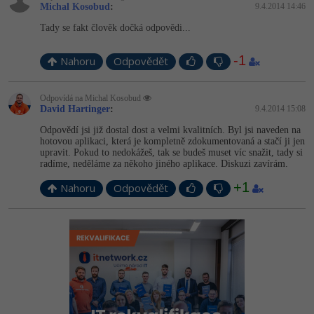
Michal Kosobud
:
9.4.2014 14:46
Tady se fakt člověk dočká odpovědi...
-1
Nahoru
Odpovědět
Odpovídá na Michal Kosobud
David Hartinger
:
9.4.2014 15:08
Odpovědí jsi již dostal dost a velmi kvalitních. Byl jsi naveden na
hotovou aplikaci, která je kompletně zdokumentovaná a stačí ji jen
upravit. Pokud to nedokážeš, tak se budeš muset víc snažit, tady si
radíme, neděláme za někoho jiného aplikace. Diskuzi zavírám.
+1
Nahoru
Odpovědět