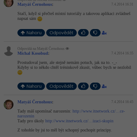
Matyáš Černohous
:
7.4.2014 16:31
-41%
Copywriter
Algoritmy
Stačí, když si přečteš místní tutoriály a takovou aplikaci zvládneš
napsat sám
-10%
WordPress specialista
Umělá inteligence (AI)
Nahoru
Odpovědět
SEO specialista
Pro děti
Odpovídá na Matyáš Černohous
Michal Kosobud
:
7.4.2014 16:35
Více
Prostudoval jsem, ale stejně nemám potuch, jak na to. -_-
Kdyby si to někdo chtěl tréninkově zkusit, vůbec bych se nezlobil
Fórum
Nahoru
Odpovědět
Kurzy e-commerce
Testování softwaru
Matyáš Černohous
:
7.4.2014 16:45
Kurzy designu
Tady máš upomínač narozenin:
http://www.itnetwork.cz/…ce-
-80%
Datová analýza
HTML/CSS
narozenin
Příběhy absolventů
Tady pro úkoly
http://www.itnetwork.cz/…izaci-skupin
-80%
Digitální gramotnost
Blog
Photoshop
Z tohohle by jsi to měl být schopný pochopit principy.