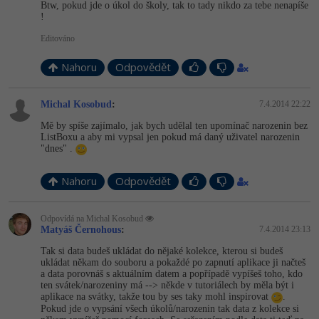
-30%
Btw, pokud jde o úkol do školy, tak to tady nikdo za tebe nenapíše
Kariéra
-80%
Marketing
Adobe Illustrator
!
Pro firmy
Editováno
-30%
WordPress
Adobe Lightroom
Nahoru
Odpovědět
-30%
-15%
SEO
Adobe XD
Michal Kosobud
:
7.4.2014 22:22
-25%
UX
Adobe InDesign
Mě by spíše zajímalo, jak bych udělal ten upomínač narozenin bez
ListBoxu a aby mi vypsal jen pokud má daný uživatel narozenin
Business
Adobe After Effects
"dnes" .
-25%
-80%
Kryptoměny
Blender
Nahoru
Odpovědět
-30%
Copywriting
Inkscape
Odpovídá na Michal Kosobud
Matyáš Černohous
:
7.4.2014 23:13
-80%
-80%
MS Office
Fotografování
Tak si data budeš ukládat do nějaké kolekce, kterou si budeš
ukládat někam do souboru a pokaždé po zapnutí aplikace ji načteš
a data porovnáš s aktuálním datem a popřípadě vypíšeš toho, kdo
Google Dokumenty
Video
ten svátek/narozeniny má --> někde v tutoriálech by měla být i
aplikace na svátky, takže tou by ses taky mohl inspirovat
.
Pokud jde o vypsání všech úkolů/narozenin tak data z kolekce si
Time management
Ostatní