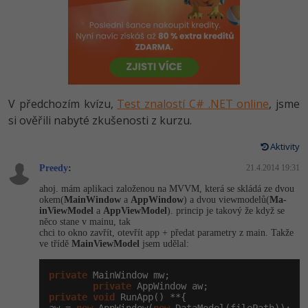
-80%
Vývojář mobilních aplikací
Python
HTML5, CSS3, Bootstrap, SEO
PHP
-80%
Specialista na AI a bigdata
JavaScript
SQL a databáze
JavaScript
-80%
C# Game developer
PHP
Testování a verzování
Python
V předchozím kvízu,
Test znalostí C# .NET online
, jsme
-80%
Webdesigner
C++
si ověřili nabyté zkušenosti z kurzu.
UML a návrhové vzory
HTML / CSS
-80%
Tester
Swift
Aktivity
React
UML a návrhové vzory
-80%
Preedy
:
21.4.2014 19:31
Systémový administrátor
Kotlin
Spring
MySQL/MariaDB
ahoj. mám aplikaci založenou na MVVM, která se skládá ze dvou
-80%
okem(
MainWindow
a
AppWindow
) a dvou viewmodelů(
Ma­
Grafik / UX/UI návrhář
C
inViewModel
a
AppViewModel
). princip je takový že když se
ASP.NET MVC
MS-SQL
něco stane v mainu, tak
chci to okno zavřít, otevřít app + předat parametry z main. Takže
3D grafik
VB.NET
ve třídě
MainViewModel
jsem udělal:
Django
SQLite
Projektový manažer
SQL
private
 MainWindow mw;

Best practices
private
-80%
private
void
 RunApp() **{

Databázový analytik
Návrh SW