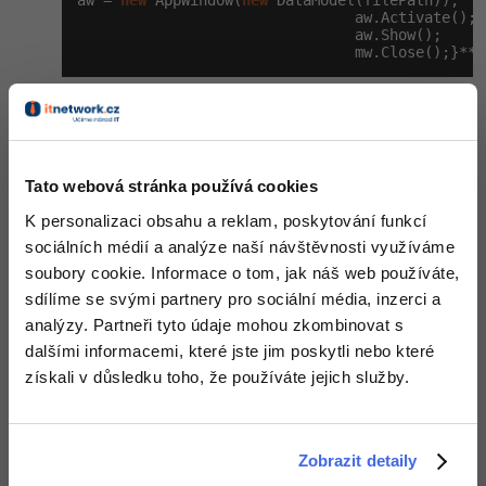
aw = 
new
 AppWindow(
new
 DataModel(filePath));

                                aw.Activate();

-41%
                                aw.Show();

Copywriter
Algoritmy
                                mw.Close();}**
-10%
WordPress specialista
Umělá inteligence (AI)
AppWindow
se otevře,
MainWindow
se nezavře. A pak jak
udělat "podle pravidel mvvm" předání těch dat z
AppWindow
do
třídy
AppViewModel
- pravděpodobně přes datacontexty že? díky.
SEO specialista
Pro děti
Editováno
Tato webová stránka používá cookies
Více
Odpovědět
K personalizaci obsahu a reklam, poskytování funkcí
Fórum
sociálních médií a analýze naší návštěvnosti využíváme
soubory cookie. Informace o tom, jak náš web používáte,
sdílíme se svými partnery pro sociální média, inzerci a
Kurzy e-commerce
analýzy. Partneři tyto údaje mohou zkombinovat s
dalšími informacemi, které jste jim poskytli nebo které
Testování softwaru
Kurzy designu
získali v důsledku toho, že používáte jejich služby.
-80%
Datová analýza
HTML/CSS
Příběhy absolventů
-80%
Digitální gramotnost
Blog
Photoshop
Zobrazit detaily