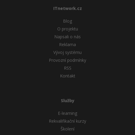
ITnetwork.cz
Windows
Fórum
Blog
Linux
O projektu
Napsali o nás
Sítě
Reklama
Vývoj systému
Kybernetická bezpečnost
Provozní podmínky
RSS
Elektronický podpis
Kontakt
Fórum
Služby
E-learning
Rekvalifikační kurzy
Školení