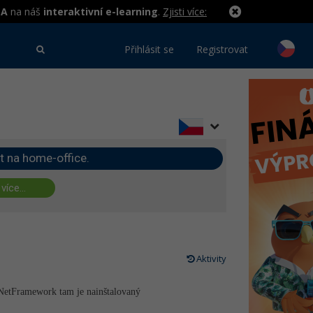
MA
na náš
interaktivní e-learning
.
Zjisti více:
Přihlásit se
Registrovat
t na home-office.
 více...
Aktivity
.NetFramework tam je nainštalovaný