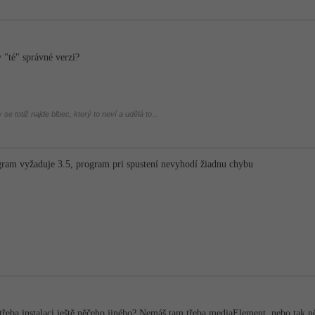
 "té" správné verzi?
se totiž najde blbec, který to neví a udělá to...
ogram vyžaduje 3.5, program pri spustení nevyhodí žiadnu chybu
třeba instalaci ještě něčeho jiného? Nemáš tam třeba mediaElement, nebo tak 