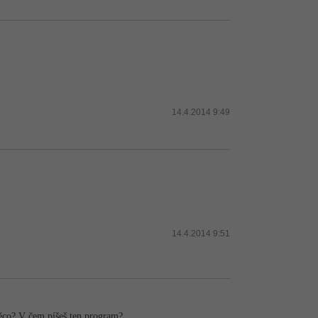
14.4.2014 9:49
14.4.2014 9:51
něco? V čem píšeš ten program?