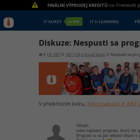
FINÁLNÍ VÝPRODEJ KREDITŮ
na ITnetwork je
IT KURZY
IT E-LEARNING
PŘ
od
0 Kč
Diskuze: Nespusti sa pro
C# .NET
.NET (C# a Visual Basic)
Nespusti sa pr
V předchozím kvízu,
Test znalostí C# .NET 
Ahojte,
mám napísaný program, ktorý ide s
Program sa na pár sekúnd objaví v 