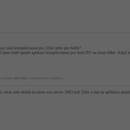
ikaci máš kompilovanou pro 32bit nebo pro 64bit?
yž jsem chtěl spustit aplikaci kompilovanou pro AnyCPU na stroji 64bit. Když 
se totiž najde blbec, který to neví a udělá to...
 bit, teraz som skúšal na inom win server 2003 tiež 32bit a tam sa aplikácia sp