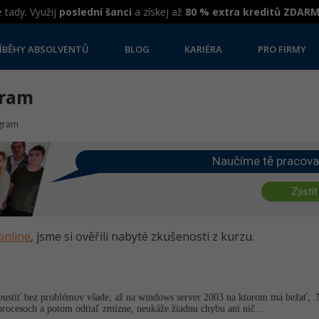
 tady. Využij
poslední šanci
a získej až
80 % extra kreditů ZDAR
ÍBĚHY ABSOLVENTŮ
BLOG
KARIÉRA
PRO FIRMY
gram
ogram
Naučíme tě pracova
Zjistit
online
, jsme si ověřili nabyté zkušenosti z kurzu.
pustiť bez problémov všade, až na windows server 2003 na ktorom má bežať, 
procesoch a potom odtiaľ zmizne, neukáže žiadnu chybu ani nič...