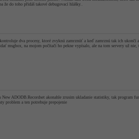
ba že do toho přidáš takové debugovací hlášky..
ontroluje dva procesy, ktoré zvyknú zamrznúť a keď zamrznú tak ich ukončí a
idať msgbox, na mojom počítači ho pekne vypísalo, ale na tom servery už nie, 
 New ADODB.Recordset akonahle zrusim ukladanie statistiky, tak program fu
ty problem a ten potrebuje prepojenie