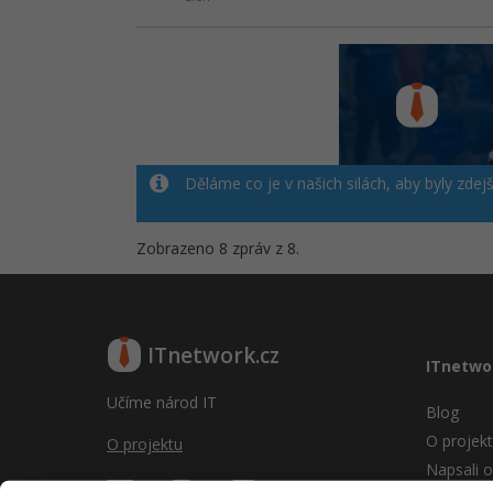
Děláme co je v našich silách, aby byly zdej
Zobrazeno 8 zpráv z 8.
ITnetwork.cz
ITnetwo
Učíme národ IT
Blog
O projek
O projektu
Napsali o