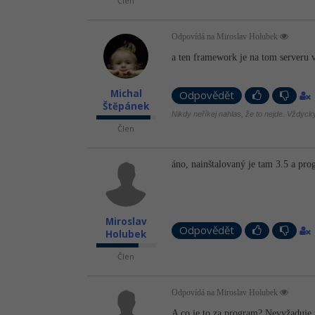
Člen
Odpovídá na Miroslav Holubek
a ten framework je na tom serveru v
Michal
Odpovědět
Štěpánek
Nikdy neříkej nahlas, že to nejde. Vždycky 
Člen
áno, nainštalovaný je tam 3.5 a pr
Miroslav
Odpovědět
Holubek
Člen
Odpovídá na Miroslav Holubek
A co je to za program? Nevyžaduje 