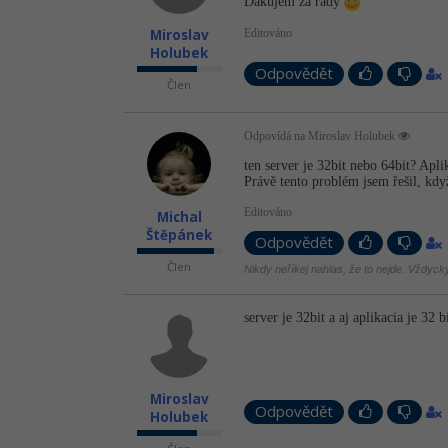
Ďakujem za rady
Editováno
Miroslav
Holubek
Odpovědět
Člen
Odpovídá na Miroslav Holubek
ten server je 32bit nebo 64bit? Apl
Právě tento problém jsem řešil, kd
Editováno
Michal
Štěpánek
Odpovědět
Člen
Nikdy neříkej nahlas, že to nejde. Vždycky 
server je 32bit a aj aplikacia je 32
Miroslav
Odpovědět
Holubek