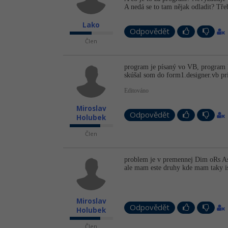
A nedá se to tam nějak odladit? Tře
Lako
Odpovědět
Člen
program je písaný vo VB, program k
skúšal som do form1.designer.vb pr
Editováno
Miroslav
Odpovědět
Holubek
Člen
problem je v premennej Dim oRs As
ale mam este druhy kde mam taky is
Miroslav
Odpovědět
Holubek
Člen