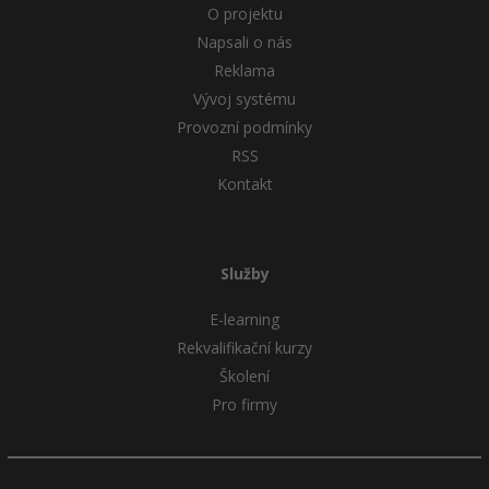
O projektu
Napsali o nás
Windows
Fórum
Reklama
Linux
Vývoj systému
Provozní podmínky
Sítě
RSS
Kontakt
Kybernetická bezpečnost
Elektronický podpis
Služby
Fórum
E-learning
Rekvalifikační kurzy
Školení
Pro firmy