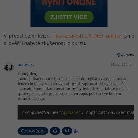
-80%
Vývojář mobilních aplikací
Python
HTML5, CSS3, Bootstrap, SEO
PHP
-80%
Specialista na AI a bigdata
JavaScript
SQL a databáze
JavaScript
-80%
C# Game developer
PHP
V předchozím kvízu,
Test znalostí C# .NET online
, jsme
Testování a verzování
Python
si ověřili nabyté zkušenosti z kurzu.
-80%
Webdesigner
C++
UML a návrhové vzory
Aktivity
HTML / CSS
-80%
Tester
Swift
matesax
:
14.5.2012 14:56
React
UML a návrhové vzory
Dobrý den,
-80%
Systémový administrátor
Kotlin
mám aplikaci o více formech a chci do registru zapsat autostart.
Spring
Jenže chci, aby se dalo vybrat, jestli zapisovat, či vymazat. A
MySQL/MariaDB
takováto komunikace mezi formy by byla složitá, tak se jen chci
-80%
Grafik / UX/UI návrhář
C
spíše ujistit, jeslti je jedno, kde ten zápis použiji (ve kterém
ASP.NET MVC
formu). Děkuji.
MS-SQL
3D grafik
VB.NET
Django
rkApp.SetValue(
"AppName"
, Application.Executabl
SQLite
Projektový manažer
SQL
Best practices
Odpovědět
-80%
Databázový analytik
Návrh SW