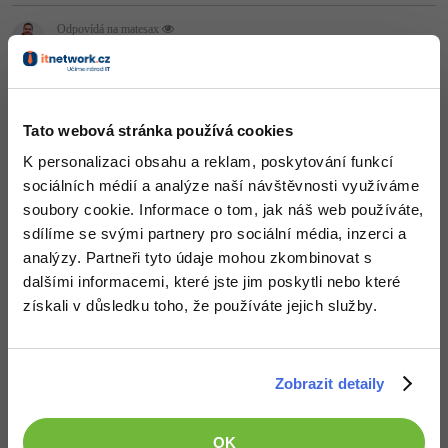
-41%
Odpovídá na matesax
Copywriter
Algoritmy
David Hartinger
:
14.5.2012 15:20
Je to úplně jedno.
-10%
WordPress specialista
Umělá inteligence (AI)
Nahoru
Odpovědět
SEO specialista
Tato webová stránka používá cookies
Pro děti
K personalizaci obsahu a reklam, poskytování funkcí
Více
sociálních médií a analýze naší návštěvnosti využíváme
soubory cookie. Informace o tom, jak náš web používáte,
Fórum
sdílíme se svými partnery pro sociální média, inzerci a
analýzy. Partneři tyto údaje mohou zkombinovat s
dalšími informacemi, které jste jim poskytli nebo které
Kurzy e-commerce
získali v důsledku toho, že používáte jejich služby.
Testování softwaru
Kurzy designu
-80%
Datová analýza
HTML/CSS
Příběhy absolventů
Zobrazit detaily
-80%
Digitální gramotnost
Blog
Photoshop
Děláme co je v našich silách, aby byly zdejší diskuze co
nejkvalitnější. Proto do nich také mohou přispívat pouze
OK