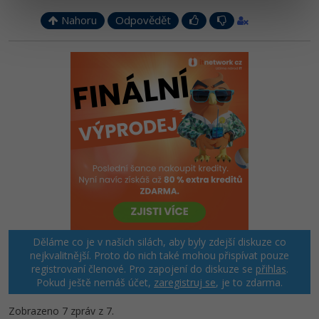
Nahoru
Odpovědět
Windows
Fórum
Linux
Sítě
Kybernetická bezpečnost
Elektronický podpis
Fórum
Děláme co je v našich silách, aby byly zdejší diskuze co
nejkvalitnější. Proto do nich také mohou přispívat pouze
registrovaní členové. Pro zapojení do diskuze se
přihlas
.
Pokud ještě nemáš účet,
zaregistruj se
, je to zdarma.
Zobrazeno 7 zpráv z 7.