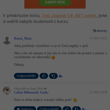
-80%
Vývojář mobilních aplikací
Python
HTML5, CSS3, Bootstrap, SEO
PHP
-80%
Specialista na AI a bigdata
V předchozím kvízu,
Test znalostí C# .NET online
, jsme
JavaScript
SQL a databáze
si ověřili nabyté zkušenosti z kurzu.
JavaScript
-80%
C# Game developer
PHP
Aktivity
Testování a verzování
Python
-80%
Webdesigner
Rasta_Man
C++
:
3.5.2013 19:22
UML a návrhové vzory
HTML / CSS
Ahoj potřebuji vysvětlení co je to GetLength() v poli.
-80%
Tester
Swift
Něco vím ale nejsem si jist zda to vím dobře tak prosím o pomoc s
React
UML a návrhové vzory
vysvětlením od odborníků
-80%
Systémový administrátor
Kotlin
Děkuju
Spring
MySQL/MariaDB
-80%
Grafik / UX/UI návrhář
C
Odpovědět
ASP.NET MVC
MS-SQL
3D grafik
VB.NET
Odpovídá na Rasta_Man
Django
SQLite
Luboš Běhounek Satik
:
3.5.2013 19:30
Projektový manažer
SQL
Není to třeba funkce vracející délku pole?
Best practices
-80%
Databázový analytik
Návrh SW
Nahoru
Odpovědět