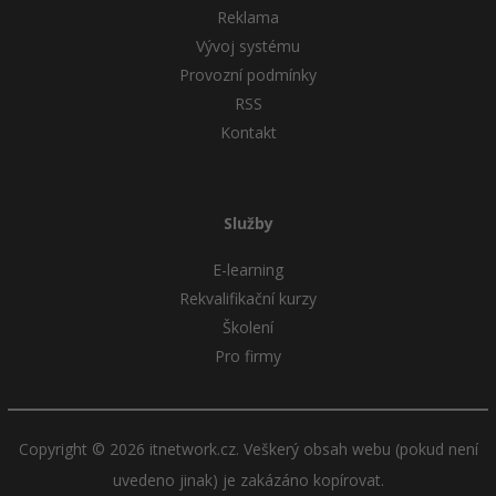
Reklama
Windows
Vývoj systému
Fórum
Provozní podmínky
Linux
RSS
Kontakt
Sítě
Kybernetická bezpečnost
Služby
Elektronický podpis
E-learning
Rekvalifikační kurzy
Fórum
Školení
Pro firmy
Copyright © 2026 itnetwork.cz. Veškerý obsah webu (pokud není
uvedeno jinak) je zakázáno kopírovat.