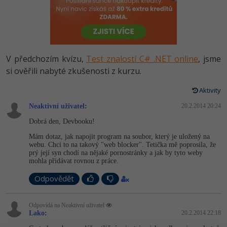
-80%
Vývojář mobilních aplikací
Python
HTML5, CSS3, Bootstrap, SEO
PHP
-80%
Specialista na AI a bigdata
JavaScript
SQL a databáze
JavaScript
-80%
C# Game developer
PHP
V předchozím kvízu,
Test znalostí C# .NET online
, jsme
Testování a verzování
Python
si ověřili nabyté zkušenosti z kurzu.
-80%
Webdesigner
C++
UML a návrhové vzory
Aktivity
HTML / CSS
-80%
Tester
Swift
Neaktivní uživatel
:
20.2.2014 20:24
React
UML a návrhové vzory
Dobrá den, Devbooku!
-80%
Systémový administrátor
Kotlin
Mám dotaz, jak napojit program na soubor, který je uložený na
Spring
MySQL/MariaDB
webu. Chci to na takový "web blocker". Tetička mě poprosila, že
-80%
Grafik / UX/UI návrhář
C
prý její syn chodí na nějaké pornostránky a jak by tyto weby
ASP.NET MVC
mohla přidávat rovnou z práce.
MS-SQL
3D grafik
VB.NET
Odpovědět
Django
SQLite
Projektový manažer
SQL
Odpovídá na Neaktivní uživatel
Best practices
Lako
:
20.2.2014 22:18
-80%
Databázový analytik
Návrh SW