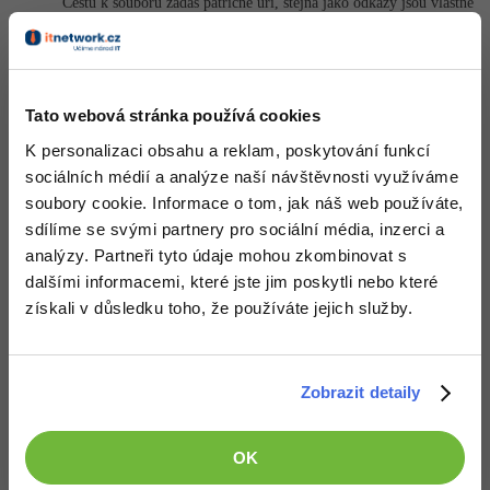
Cestu k souboru zadáš patřičné uri, stejna jako odkazy jsou vlastně
html soubory, tak to může být třeba xml soubor...
-41%
Copywriter
Algoritmy
Nahoru
Odpovědět
-10%
WordPress specialista
Umělá inteligence (AI)
Tato webová stránka používá cookies
SEO specialista
Pro děti
K personalizaci obsahu a reklam, poskytování funkcí
sociálních médií a analýze naší návštěvnosti využíváme
Více
soubory cookie. Informace o tom, jak náš web používáte,
sdílíme se svými partnery pro sociální média, inzerci a
Fórum
analýzy. Partneři tyto údaje mohou zkombinovat s
dalšími informacemi, které jste jim poskytli nebo které
získali v důsledku toho, že používáte jejich služby.
Kurzy e-commerce
Testování softwaru
Kurzy designu
Zobrazit detaily
-80%
Datová analýza
Děláme co je v našich silách, aby byly zdejší diskuze co
HTML/CSS
Příběhy absolventů
nejkvalitnější. Proto do nich také mohou přispívat pouze
registrovaní členové. Pro zapojení do diskuze se
přihlas
.
-80%
Digitální gramotnost
OK
Blog
Photoshop
Pokud ještě nemáš účet,
zaregistruj se
, je to zdarma.