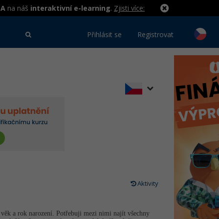
MA
na náš
interaktivní e-learning
.
Zjisti více:
Přihlásit se
Registrovat
Aktivity
 věk a rok narození. Potřebuji mezi nimi najít všechny