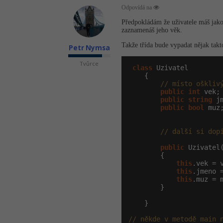
Odpovídá na
Předpokládám že uživatele máš jako 
zaznamenáš jeho věk.
Takže třída bude vypadat nějak takt
Petr Nymsa
Tvůrce
class
 Uzivatel

    {

// místo oškliv
public
int
 vek;

public
string
 jm
public
bool
 muz
// další si dop
public
 Uzivatel
        {

this
.vek = v
this
.jmeno =
this
.muz = m
        }

    }

// někde v metodě main 