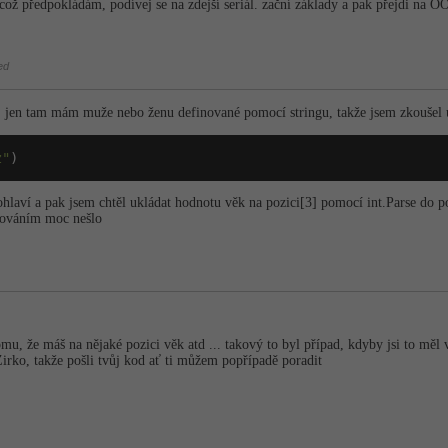
ož předpokládám, podívej se na zdejší seriál. zační základy a pak přejdi na O
ed
, jen tam mám muže nebo ženu definované pomocí stringu, takže jsem zkoušel
z"
)
ohlaví a pak jsem chtěl ukládat hodnotu věk na pozici[3] pomocí int.Parse do p
exováním moc nešlo
u, že máš na nějaké pozici věk atd ... takový to byl případ, kdyby jsi to měl v
irko, takže pošli tvůj kod ať ti můžem popřípadě poradit