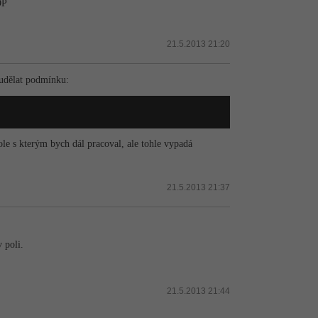
OP
21.5.2013 21:20
 udělat podmínku:
ole s kterým bych dál pracoval, ale tohle vypadá
21.5.2013 21:37
 poli.
21.5.2013 21:44