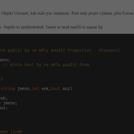
Objekt Uzivatel, kde máš tyto vlastnosti. Poté tedy projet cyklem, přes Foreac
o. Napíšu to zjednodušeně, časem se snad naučíš to napsat líp
ých public by se měly použít Properties - Vlasnosti
eno;

; 
// místo bool by se mělo použít Enum
iš
(
string
 jmeno,
int
 vek,
bool
 muz)

ek;

 jmeno;

uz;

nebo jinde