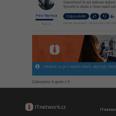
Samozřejmě že má indexasi stejno
Vytvoříš si objekt a vlistu budeš mí
Petr Nymsa
Odpovědět
Pokrok nezastavíš, neusni a jdi s ním vpř
Tvůrce
Děláme co je v našich silách, aby byly zdej
Zobrazeno 9 zpráv z 9.
ITnetwork.cz
ITnetwo