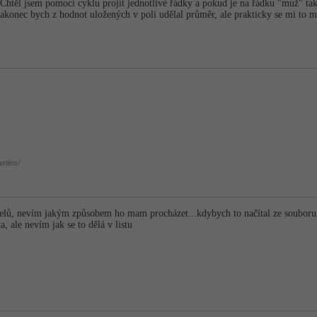
Chtěl jsem pomocí cyklu projít jednotlivé řádky a pokud je na řádku "muž" tak v
akonec bych z hodnot uložených v poli udělal průměr, ale prakticky se mi to m
stles/
telů, nevím jakým způsobem ho mam procházet...kdybych to načítal ze souboru,
, ale nevím jak se to dělá v listu