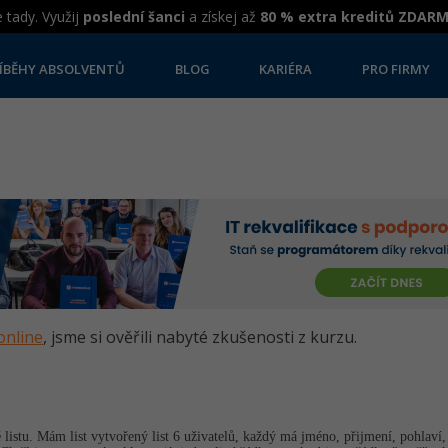
 tady. Využij
poslední šanci
a získej až
80 % extra kreditů ZDAR
ÍBĚHY ABSOLVENTŮ
BLOG
KARIÉRA
PRO FIRMY
online
, jsme si ověřili nabyté zkušenosti z kurzu.
listu. Mám list vytvořený list 6 uživatelů, každý má jméno, přijmení, pohlaví,