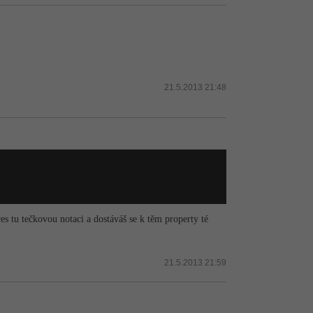
21.5.2013 21:48
s tu tečkovou notaci a dostáváš se k těm property té
21.5.2013 21:59