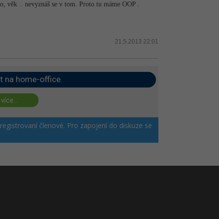
no, věk .. nevyznáš se v tom. Proto tu máme OOP .
21.5.2013 22:01
t na home-office.
 více...
 registrovaní členové. Pro zapojení do diskuze se