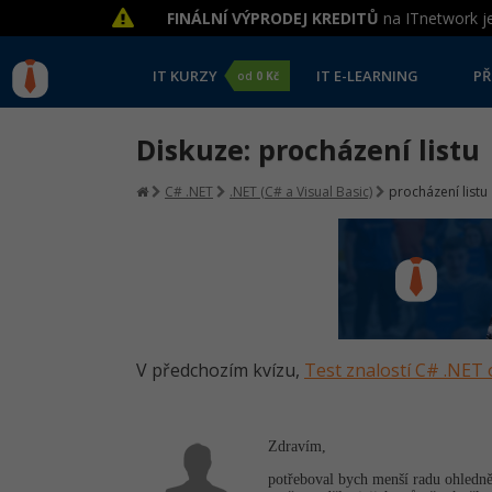
FINÁLNÍ VÝPRODEJ KREDITŮ
na ITnetwork je
IT KURZY
IT E-LEARNING
PŘ
od
0 Kč
Diskuze: procházení listu
C# .NET
.NET (C# a Visual Basic)
procházení listu
V předchozím kvízu,
Test znalostí C# .NET 
Zdravím,
potřeboval bych menší radu ohledně 