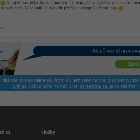
u
Ale je blbost dělat list kde budeš mít jméno,věk, muž/žěna, a pak zase jmé
t tyto objekty. Něco málo si o to zde přečti a pochopíš k čemu to je
ed
Naučíme tě pracova
Zjistit
ší diskuze co nejkvalitnější. Proto do nich také mohou přispívat pouze
přihlas
. Pokud ještě nemáš účet,
zaregistruj se
, je to zdarma.
rk.cz
Služby