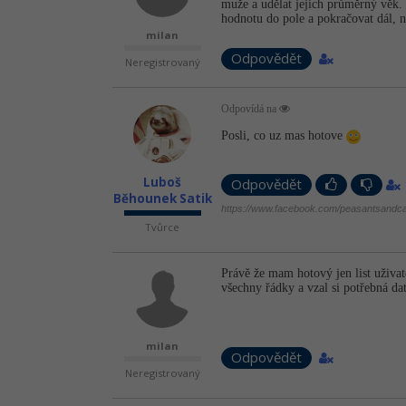
muže a udělat jejich průměrný věk. 
hodnotu do pole a pokračovat dál, n
milan
Odpovědět
Neregistrovaný
Odpovídá na
Posli, co uz mas hotove
Luboš
Odpovědět
Běhounek Satik
https://www.facebook.com/peasantsandca
Tvůrce
Právě že mam hotový jen list uživa
všechny řádky a vzal si potřebná data
milan
Odpovědět
Neregistrovaný