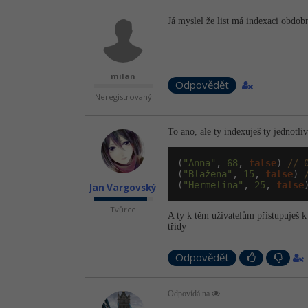
Já myslel že list má indexaci obdob
milan
Odpovědět
Neregistrovaný
To ano, ale ty indexuješ ty jednotl
(
"Anna"
, 
68
, 
false
) 
// 
(
"Blažena"
, 
15
, 
false
) 
(
"Hermelina"
, 
25
, 
false
Jan Vargovský
Tvůrce
A ty k těm uživatelům přistupuješ k
třídy
Odpovědět
Odpovídá na