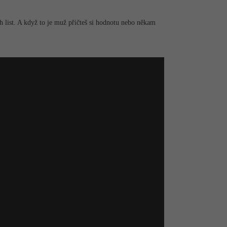
h list. A když to je muž přičteš si hodnotu nebo někam