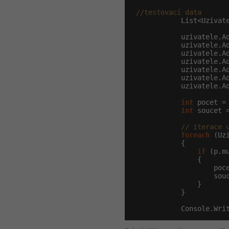
//testovací data
            List<Uzivat
            uzivatele.A
            uzivatele.A
            uzivatele.A
            uzivatele.A
            uzivatele.A
            uzivatele.A
            uzivatele.A
int
 pocet =
int
 soucet 
// iterace 
foreach
 (Uz
            {

if
 (p.m
                {

                    poce
                    souc
                }

            }

            Console.Wri