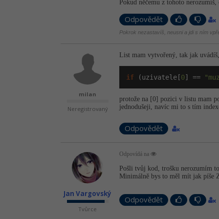
Pokud něčemu z tohoto nerozumíš, c
Odpovědět
Pokrok nezastavíš, neusni a jdi s ním vpř
List mam vytvořený, tak jak uvádíš
if
 (uzivatele[
0
] == 
"mu
milan
protože na [0] pozici v listu mam p
jednodušeji, navíc mi to s tím ind
Neregistrovaný
Odpovědět
Odpovídá na
Pošli tvůj kod, trošku nerozumím tom
Minimálně bys to měl mít jak píše Z
Jan Vargovský
Odpovědět
Tvůrce