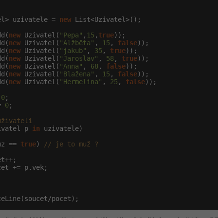
el> uzivatele = 
new
 List<Uzivatel>();

dd(
new
 Uzivatel(
"Pepa"
,
15
,
true
));

dd(
new
 Uzivatel(
"Alžběta"
, 
15
, 
false
));

dd(
new
 Uzivatel(
"jakub"
, 
35
, 
true
));

dd(
new
 Uzivatel(
"Jaroslav"
, 
58
, 
true
));

dd(
new
 Uzivatel(
"Anna"
, 
68
, 
false
));

dd(
new
 Uzivatel(
"Blažena"
, 
15
, 
false
));

dd(
new
 Uzivatel(
"Hermelina"
, 
25
, 
false
));

 
0
;

= 
0
;

uživateli
ivatel p 
in
 uzivatele)

uz == 
true
) 
// je to muž ?
t++;

et += p.vek;

teLine(soucet/pocet);