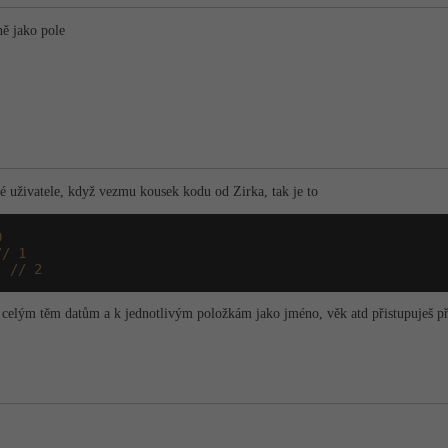
ně jako pole
ivé uživatele, když vezmu kousek kodu od Zirka, tak je to
0
// 1
) 
// 2
 celým těm datům a k jednotlivým položkám jako jméno, věk atd přistupuješ pře