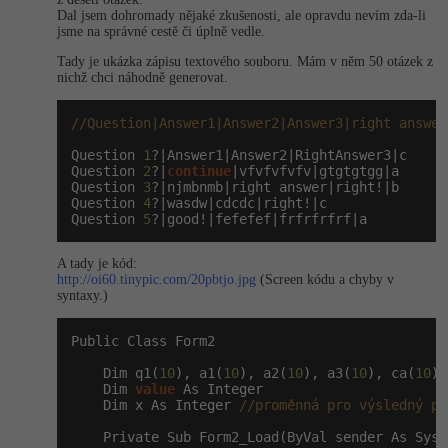
Dal jsem dohromady nějaké zkušenosti, ale opravdu nevím zda-li
-41%
jsme na správné cestě či úplně vedle.
Copywriter
Algoritmy
Tady je ukázka zápisu textového souboru. Mám v něm 50 otázek z
-10%
nichž chci náhodně generovat.
WordPress specialista
Umělá inteligence (AI)
//Question|Answer1|Answer2|Answer3|right answer
SEO specialista
Pro děti
Question 
1
?|Answer1|Answer2|RightAnswer3|c

Question 
2
?|
continue
|vfvfvfvfv|gtgtgtgg|a

Více
Question 
3
?|njmbnmb|right answer|right!|b

Question 
4
?|wasdw|cdcdc|right!|c

Question 
5
?|good!|fefefef|frfrfrfrf|a
Fórum
A tady je kód:
http://oi60.tinypic.com/20pbtjo.jpg
(Screen kódu a chyby v
Kurzy e-commerce
syntaxy.)
Testování softwaru
Kurzy designu
Public Class Form2

-80%
Datová analýza
    Dim q1(
10
), a1(
10
), a2(
10
), a3(
10
), ca(
10
) 
HTML/CSS
Příběhy absolventů
    Dim 
value
 As Integer

    Dim x As Integer 
//proměnná pro výsledný po
-80%
Digitální gramotnost
Blog
Photoshop
    Private Sub Form2_Load(ByVal sender As Syst