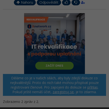
Nahoru
Odpovědět
Děláme co je v našich silách, aby byly zdejší diskuze co
nejkvalitnější. Proto do nich také mohou přispívat pouze
registrovaní členové. Pro zapojení do diskuze se
přihlas
.
Pokud ještě nemáš účet,
zaregistruj se
, je to zdarma.
Zobrazeno 2 zpráv z 2.