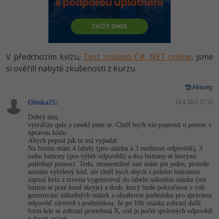
-80%
Vývojář mobilních aplikací
Python
HTML5, CSS3, Bootstrap, SEO
PHP
-80%
Specialista na AI a bigdata
JavaScript
SQL a databáze
JavaScript
-80%
C# Game developer
PHP
V předchozím kvízu,
Test znalostí C# .NET online
, jsme
Testování a verzování
Python
si ověřili nabyté zkušenosti z kurzu.
-80%
Webdesigner
C++
UML a návrhové vzory
Aktivity
HTML / CSS
-80%
Tester
Swift
Olinka25
:
13.4.2015 17:35
React
UML a návrhové vzory
Dobrý den,
-80%
Systémový administrátor
Kotlin
vytvářím quíz a zasekl jsem se. Chtěl bych vás poprosit o pomoc s
Spring
úpravou kódu.
MySQL/MariaDB
Abych popsal jak to má vypadat:
-80%
Grafik / UX/UI návrhář
C
Na formu mám 4 labely (pro otázku a 3 možnosti odpovědi), 3
ASP.NET MVC
radio buttony (pro výběr odpovědi) a dva buttony se kterými
MS-SQL
potřebuji pomoct. Teda, momentálně tam mám jen jeden, protože
3D grafik
VB.NET
nemám vyřešený kód, ale chtěl bych abych s jedním buttonem
Django
zapnul kvíz a zrovna vygeneroval do labelu náhodou otázku (ten
SQLite
button se poté hned skryje) a druh, který bude pokračovat v roli
Projektový manažer
SQL
generování náhodných otázek a obsahovat podmínku pro správnou
Best practices
odpověď zároveň s podmínkou, že po 10ti otázka zobrazí další
-80%
form kde se zobrazí proměnná X, což je počet správných odpovědí
Databázový analytik
Návrh SW
z deseti otázek.