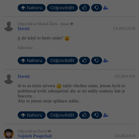
Nahoru
Odpovědět
-41%
Copywriter
Algoritmy
-10%
Odpovídá na Michal Žůrek - misaz
WordPress specialista
Umělá inteligence (AI)
David
:
3.8.2014 23:58
jj ale když to heslo znám?
SEO specialista
Pro děti
Editováno
Více
Nahoru
Odpovědět
Fórum
David
:
4.8.2014 0:01
Je to na mým serveru
takže všechno znám, jenom bych to
Kurzy e-commerce
potřeboval kvůli zabezpečení aby se mi stáhly soubory kde je
htaccess...
Testování softwaru
Aby to jenom moje aplikace stáhla...
Kurzy designu
-80%
Datová analýza
Nahoru
Odpovědět
HTML/CSS
Příběhy absolventů
-80%
Digitální gramotnost
Blog
Photoshop
Odpovídá na David
Vojtěch Pospíchal
:
4.8.2014 0:16