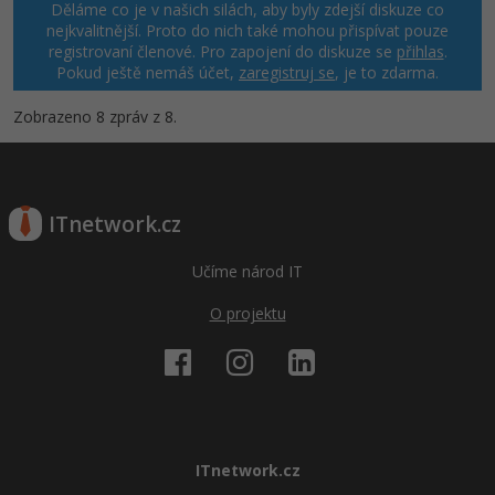
Děláme co je v našich silách, aby byly zdejší diskuze co
nejkvalitnější. Proto do nich také mohou přispívat pouze
registrovaní členové. Pro zapojení do diskuze se
přihlas
.
Pokud ještě nemáš účet,
zaregistruj se
, je to zdarma.
Zobrazeno 8 zpráv z 8.
ITnetwork.cz
Učíme národ IT
O projektu
ITnetwork.cz