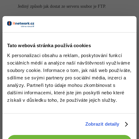
-30%
Kariéra
-80%
Marketing
Adobe Illustrator
Jediný způsob jak dostat ze serveru soubor je FTP.
Pro firmy
-30%
WordPress
Adobe Lightroom
Nahoru
Odpovědět
-30%
-15%
SEO
Adobe XD
Michal Žůrek - misaz
:
4.8.2014 10:16
Tato webová stránka používá cookies
pokud píšeš v C# naimportuj si knihnu Micrsoft.Visu­alBasic,
-25%
UX
Adobe InDesign
pokud ve VB máš ji naimportovanou defaultně.
K personalizaci obsahu a reklam, poskytování funkcí
sociálních médií a analýze naší návštěvnosti využíváme
Business
Adobe After Effects
My.Computer.Network.DownloadFile(
"ftp://adresas
soubory cookie. Informace o tom, jak náš web používáte,
-25%
-80%
sdílíme se svými partnery pro sociální média, inzerci a
Kryptoměny
Blender
no a pka si to načteš z cesty co zadáš do druhého parametru.
analýzy. Partneři tyto údaje mohou zkombinovat s
-30%
dalšími informacemi, které jste jim poskytli nebo které
Copywriting
Nahoru
Odpovědět
Inkscape
získali v důsledku toho, že používáte jejich služby.
-80%
-80%
MS Office
Fotografování
David
:
4.8.2014 14:38
Díky
Google Dokumenty
Video
Zobrazit detaily
Time management
Ostatní
Nahoru
Odpovědět