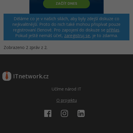
Windows
Fórum
Děláme co je v našich silách, aby byly zdejší diskuze co
nejkvalitnější. Proto do nich také mohou přispívat pouze
Linux
registrovaní členové. Pro zapojení do diskuze se
přihlas
.
Pokud ještě nemáš účet,
zaregistruj se
, je to zdarma.
Sítě
Zobrazeno 2 zpráv z 2.
Kybernetická bezpečnost
Elektronický podpis
ITnetwork.cz
Fórum
Učíme národ IT
O projektu