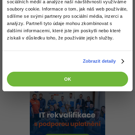
sociálních médií a analýze naší návštěvnosti využíváme
-30%
Kariéra
-80%
Marketing
Adobe Illustrator
soubory cookie. Informace o tom, jak náš web používáte,
Odpovědět
Pro firmy
sdílíme se svými partnery pro sociální média, inzerci a
-30%
WordPress
Adobe Lightroom
analýzy. Partneři tyto údaje mohou zkombinovat s
Odpovídá na ORRNY99
dalšími informacemi, které jste jim poskytli nebo které
-30%
-15%
ORRNY99
:
17.8.2015 22:01
SEO
Adobe XD
získali v důsledku toho, že používáte jejich služby.
Tak jsem to vyřešil zapomněl jsem tam přidat
-25%
WindowStyle="None" jsme blb
UX
Adobe InDesign
Nahoru
Odpovědět
Zobrazit detaily
Business
Adobe After Effects
-25%
-80%
Kryptoměny
Blender
OK
-30%
Copywriting
Inkscape
-80%
-80%
MS Office
Fotografování
Google Dokumenty
Video
Time management
Ostatní