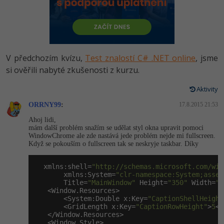
-80%
Vývojář mobilních aplikací
Python
HTML5, CSS3, Bootstrap, SEO
PHP
-80%
Specialista na AI a bigdata
JavaScript
SQL a databáze
JavaScript
-80%
C# Game developer
PHP
V předchozím kvízu,
Test znalostí C# .NET online
, jsme
Testování a verzování
Python
si ověřili nabyté zkušenosti z kurzu.
-80%
Webdesigner
C++
UML a návrhové vzory
Aktivity
HTML / CSS
-80%
Tester
Swift
ORRNY99
:
17.8.2015 21:53
React
UML a návrhové vzory
Ahoj lidi,
-80%
Systémový administrátor
Kotlin
mám další problém snažím se udělat styl okna upravit pomoci
Spring
WindowChrome ale zde nastává jede problém nejde mi fullscreen.
MySQL/MariaDB
Když se pokouším o fullscreen tak se neskryje taskbar. Díky
-80%
Grafik / UX/UI návrhář
C
ASP.NET MVC
MS-SQL
  xmlns:shell=
"http://schemas.microsoft.com/win
3D grafik
VB.NET
       xmlns:System=
"clr-namespace:System;assem
Django
       Title=
"MainWindow"
 Height=
"350"
 Width=
"5
SQLite
   <Window.Resources>

Projektový manažer
SQL
       <System:Double x:Key=
"CaptionShellHeight
Best practices
       <GridLength x:Key=
"CaptionRowHeight"
>
5
</
   </Window.Resources>

-80%
Databázový analytik
Návrh SW
   <Window.Style>
