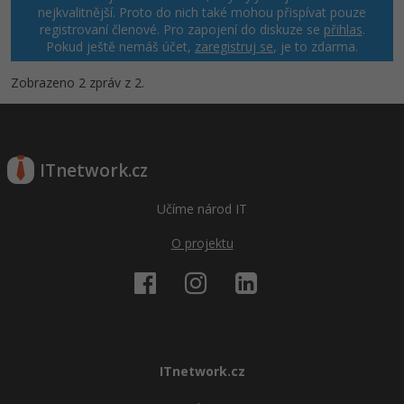
nejkvalitnější. Proto do nich také mohou přispívat pouze
registrovaní členové. Pro zapojení do diskuze se
přihlas
.
Pokud ještě nemáš účet,
zaregistruj se
, je to zdarma.
Zobrazeno 2 zpráv z 2.
ITnetwork.cz
Učíme národ IT
O projektu
ITnetwork.cz