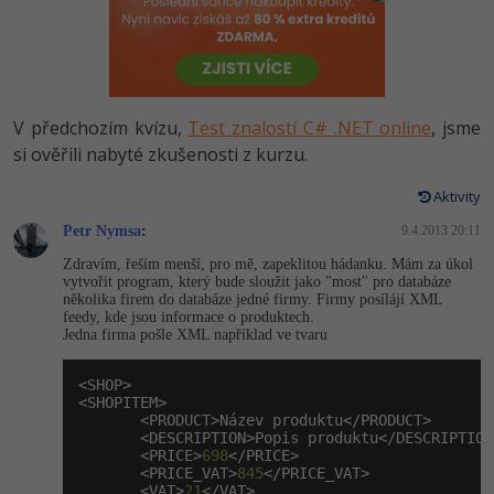
-80%
Vývojář mobilních aplikací
Python
HTML5, CSS3, Bootstrap, SEO
PHP
-80%
Specialista na AI a bigdata
JavaScript
SQL a databáze
JavaScript
-80%
C# Game developer
PHP
V předchozím kvízu,
Test znalostí C# .NET online
, jsme
Testování a verzování
Python
si ověřili nabyté zkušenosti z kurzu.
-80%
Webdesigner
C++
UML a návrhové vzory
Aktivity
HTML / CSS
-80%
Tester
Swift
Petr Nymsa
:
9.4.2013 20:11
React
UML a návrhové vzory
Zdravím, řeším menší, pro mě, zapeklitou hádanku. Mám za úkol
-80%
Systémový administrátor
Kotlin
vytvořit program, který bude sloužit jako "most" pro databáze
Spring
několika firem do databáze jedné firmy. Firmy posílájí XML
MySQL/MariaDB
feedy, kde jsou informace o produktech.
-80%
Grafik / UX/UI návrhář
C
Jedna firma pošle XML například ve tvaru
ASP.NET MVC
MS-SQL
3D grafik
VB.NET
<SHOP>

Django
<SHOPITEM>

SQLite
       <PRODUCT>Název produktu</PRODUCT>

Projektový manažer
SQL
       <DESCRIPTION>Popis produktu</DESCRIPTION>
Best practices
       <PRICE>
698
</PRICE>

       <PRICE_VAT>
845
</PRICE_VAT>

-80%
Databázový analytik
Návrh SW
       <VAT>
21
</VAT>
