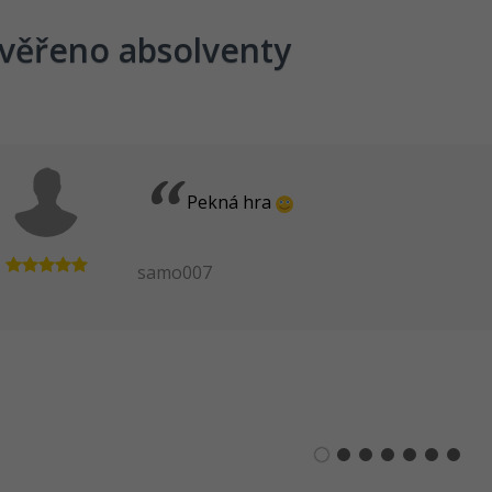
věřeno absolventy
Opravdu pěkný návod na menu
dík
Jakub Lásko[Saarix]