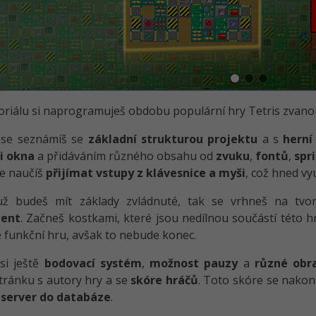
oriálu si naprogramuješ obdobu populární hry Tetris zvan
 se seznámíš se
základní strukturou projektu
a s
herní
ti okna
a přidáváním různého obsahu od
zvuku
,
fontů
,
spr
e naučíš
přijímat vstupy z klávesnice a myši
, což hned v
 už budeš mít základy zvládnuté, tak se vrhneš na t
ent
. Začneš kostkami, které jsou nedílnou součástí této h
 funkční hru, avšak to nebude konec.
si ještě
bodovací systém
,
možnost pauzy
a
různé obr
stránku s autory hry a se
skóre hráčů
. Toto skóre se nako
server do databáze
.