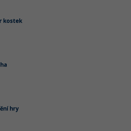
r kostek
cha
ění hry