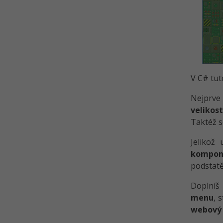
V C# tut
Nejprve
velikos
Taktéž s
Jelikož
kompon
podstatě
Doplníš 
menu
, 
webový 