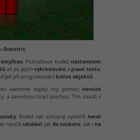
ou
Robotris
.
 smyčkou
. Pokračovat budeš
nastavením
itů
až po jejich
vykreslování
a
psaní textu
.
yužiješ při programování
kolize objektů
.
vorbu samotné logiky hry pomocí
herních
ry, a samotnou hrací plochou. Tím získáš v
azovky
. Budeš tak schopný vytvořit
herní
nec naučíš
ukládat
jak
do souboru
, tak i
na