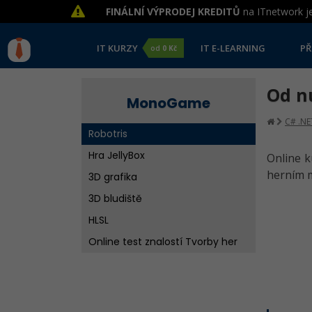
FINÁLNÍ VÝPRODEJ KREDITŮ
na ITnetwork je
IT KURZY
IT E-LEARNING
PŘ
od
0 Kč
Od n
MonoGame
C# .NE
Robotris
Hra JellyBox
Online k
herním m
3D grafika
3D bludiště
HLSL
Online test znalostí Tvorby her