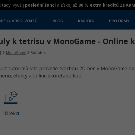
 tady. Využij
poslední šanci
a získej až
80 % extra kreditů ZDAR
ÍBĚHY ABSOLVENTŮ
BLOG
KARIÉRA
PRO FIRMY
uly k tetrisu v MonoGame - Online 
T
MonoGame
Robotris
urz tutoriálů vás provede tvorbou 2D her v MonoGame od 
enu, efekty a online skóretabulkou.
18 lekcí