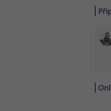
Při
Onl