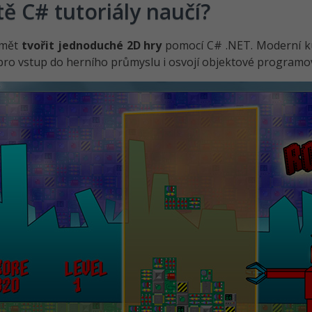
tě C# tutoriály naučí?
umět
tvořit jednoduché 2D hry
pomocí C# .NET. Moderní kurz
pro vstup do herního průmyslu i osvojí objektové programo