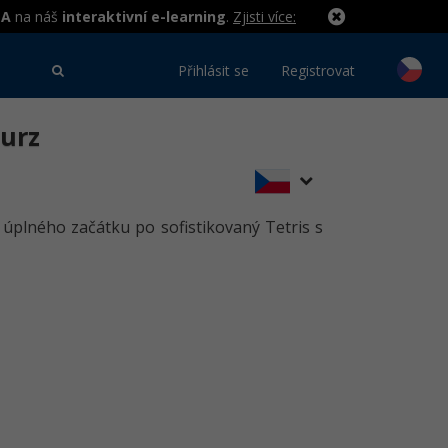
MA
na náš
interaktivní e-learning
.
Zjisti více:
Přihlásit se
Registrovat
kurz
úplného začátku po sofistikovaný Tetris s