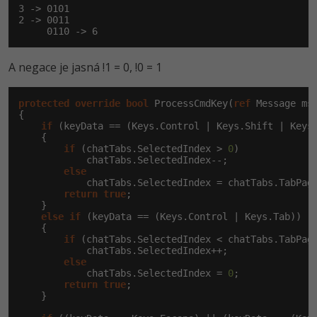
-30%
Kariéra
-80%
3 -> 0101

Marketing
Adobe Illustrator
2 -> 0011

     0110 -> 6
Pro firmy
-30%
WordPress
Adobe Lightroom
A negace je jasná !1 = 0, !0 = 1
-30%
-15%
SEO
Adobe XD
protected
override
bool
 ProcessCmdKey(
ref
 Message msg
-25%
UX
Adobe InDesign
{

if
 (keyData == (Keys.Control | Keys.Shift | Keys.
    {

Business
Adobe After Effects
if
 (chatTabs.SelectedIndex > 
0
)

            chatTabs.SelectedIndex--;

else
-25%
-80%
Kryptoměny
Blender
            chatTabs.SelectedIndex = chatTabs.TabPag
return
true
;

-30%
    }

Copywriting
Inkscape
else
if
 (keyData == (Keys.Control | Keys.Tab))

    {

-80%
if
 (chatTabs.SelectedIndex < chatTabs.TabPag
-80%
MS Office
Fotografování
            chatTabs.SelectedIndex++;

else
            chatTabs.SelectedIndex = 
0
;

Google Dokumenty
Video
return
true
;

    }

Time management
Ostatní