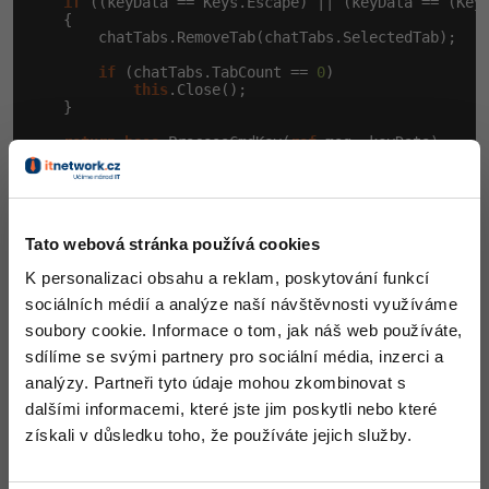
if
 ((keyData == Keys.Escape) || (keyData == (Keys
    {

        chatTabs.RemoveTab(chatTabs.SelectedTab);

Windows
Fórum
if
 (chatTabs.TabCount == 
0
)

this
.Close();

Linux
    }

return
base
.ProcessCmdKey(
ref
 msg, keyData);

Sítě
}
Kybernetická bezpečnost
U TabControl komponenty je Vlastnost
DrawMode
když tam nastavíme
můžeme v
OwnerDrawFixed
Tato webová stránka používá cookies
Elektronický podpis
události
a ostatních Draw událostech kreslit
DrawItem
K personalizaci obsahu a reklam, poskytování funkcí
co chceme. Já jsem si udělal takovýhle krásný
Fórum
sociálních médií a analýze naší návštěvnosti využíváme
kresleníčko.
soubory cookie. Informace o tom, jak náš web používáte,
sdílíme se svými partnery pro sociální média, inzerci a
private
void
 chatTabs_DrawItem(
object
 sender, DrawIte
analýzy. Partneři tyto údaje mohou zkombinovat s
{

dalšími informacemi, které jste jim poskytli nebo které
if
 (e.Index == -
1
) 
return
;

získali v důsledku toho, že používáte jejich služby.
using
 (Brush textBrush = 
new
 SolidBrush(Color.Whi
    {

        ChatTabPage tab = (ChatTabPage)chatTabs.TabPa