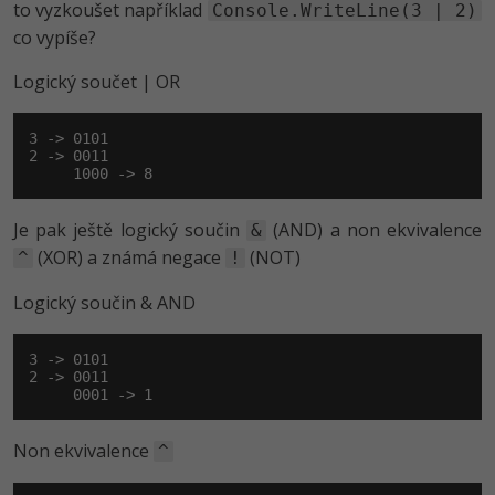
to vyzkoušet například
Console.WriteLine(3 | 2)
-41%
co vypíše?
Copywriter
Algoritmy
Logický součet | OR
-10%
WordPress specialista
Umělá inteligence (AI)
3 -> 0101

SEO specialista
Pro děti
2 -> 0011

     1000 -> 8
Více
Je pak ještě logický součin
(AND) a non ekvivalence
&
Fórum
(XOR) a známá negace
(NOT)
^
!
Logický součin & AND
Kurzy e-commerce
Testování softwaru
3 -> 0101

Kurzy designu
2 -> 0011

     0001 -> 1
-80%
Datová analýza
HTML/CSS
Příběhy absolventů
Non ekvivalence
^
-80%
Digitální gramotnost
Blog
Photoshop