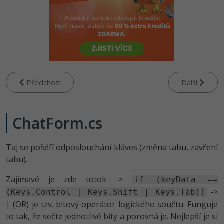
-80%
Vývojář mobilních aplikací
Python
HTML5, CSS3, Bootstrap, SEO
PHP
-80%
Specialista na AI a bigdata
JavaScript
SQL a databáze
JavaScript
-80%
C# Game developer
PHP
Testování a verzování
Python
-80%
Webdesigner
C++
Předchozí
Další
UML a návrhové vzory
HTML / CSS
-80%
Tester
Swift
React
UML a návrhové vzory
ChatForm.cs
-80%
Systémový administrátor
Kotlin
Spring
MySQL/MariaDB
-80%
Taj se pošéfí odposlouchání kláves (změna tabu, zavření
Grafik / UX/UI návrhář
C
tabu).
ASP.NET MVC
MS-SQL
3D grafik
VB.NET
Zajímavé je zde totok ->
if (keyData ==
Django
SQLite
->
(Keys.Control | Keys.Shift | Keys.Tab))
Projektový manažer
SQL
| (OR) je tzv. bitový operátor logického součtu. Funguje
Best practices
to tak, že sečte jednotlivé bity a porovná je. Nejlepší je si
-80%
Databázový analytik
Návrh SW