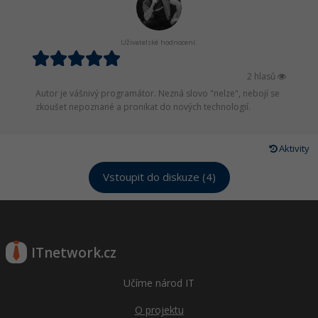
Uživatelské hodnocení:
2 hlasů
Autor je vášnivý programátor. Nezná slovo "nelze", nebojí se
zkoušet nepoznané a pronikat do nových technologií.
Aktivity
Vstoupit do diskuze (4)
ITnetwork.cz
Učíme národ IT
O projektu