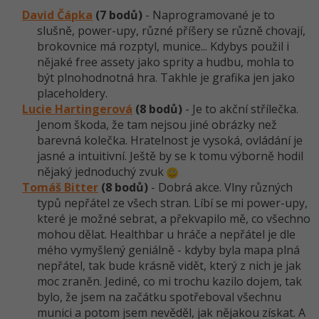
-30%
Kariéra
-80%
Marketing
David Čápka
(7 bodů)
- Naprogramované je to
Adobe Illustrator
slušně, power-upy, různé příšery se různě chovají,
Pro firmy
-30%
brokovnice má rozptyl, munice... Kdybys použil i
WordPress
Adobe Lightroom
nějaké free assety jako sprity a hudbu, mohla to
-30%
-15%
být plnohodnotná hra. Takhle je grafika jen jako
SEO
Adobe XD
placeholdery.
Lucie Hartingerová
(8 bodů)
- Je to akční střílečka.
-25%
UX
Adobe InDesign
Jenom škoda, že tam nejsou jiné obrázky než
barevná kolečka. Hratelnost je vysoká, ovládání je
Business
Adobe After Effects
jasné a intuitivní. Ještě by se k tomu výborně hodil
nějaký jednoduchý zvuk
-25%
-80%
Kryptoměny
Blender
Tomáš Bitter
(8 bodů)
- Dobrá akce. Vlny různých
typů nepřátel ze všech stran. Líbí se mi power-upy,
-30%
Copywriting
Inkscape
které je možné sebrat, a překvapilo mě, co všechno
mohou dělat. Healthbar u hráče a nepřátel je dle
-80%
-80%
MS Office
mého vymyšlený geniálně - kdyby byla mapa plná
Fotografování
nepřátel, tak bude krásně vidět, který z nich je jak
Google Dokumenty
moc zraněn. Jediné, co mi trochu kazilo dojem, tak
Video
bylo, že jsem na začátku spotřeboval všechnu
munici a potom jsem nevěděl, jak nějakou získat. A
Time management
Ostatní