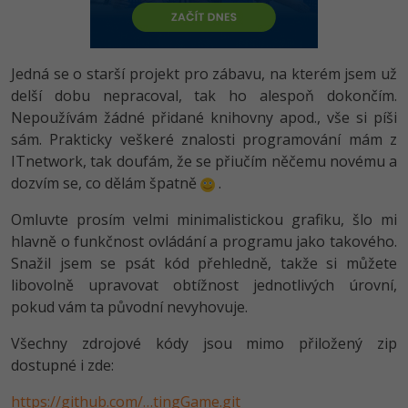
-80%
Vývojář mobilních aplikací
Python
HTML5, CSS3, Bootstrap, SEO
PHP
-80%
Specialista na AI a bigdata
JavaScript
Jedná se o starší projekt pro zábavu, na kterém jsem už
SQL a databáze
JavaScript
-80%
delší dobu nepracoval, tak ho alespoň dokončím.
C# Game developer
PHP
Nepoužívám žádné přidané knihovny apod., vše si píši
Testování a verzování
Python
-80%
sám. Prakticky veškeré znalosti programování mám z
Webdesigner
C++
ITnetwork, tak doufám, že se přiučím něčemu novému a
UML a návrhové vzory
HTML / CSS
-80%
dozvím se, co dělám špatně
.
Tester
Swift
React
UML a návrhové vzory
Omluvte prosím velmi minimalistickou grafiku, šlo mi
-80%
Systémový administrátor
Kotlin
hlavně o funkčnost ovládání a programu jako takového.
Spring
MySQL/MariaDB
Snažil jsem se psát kód přehledně, takže si můžete
-80%
Grafik / UX/UI návrhář
C
libovolně upravovat obtížnost jednotlivých úrovní,
ASP.NET MVC
MS-SQL
pokud vám ta původní nevyhovuje.
3D grafik
VB.NET
Django
SQLite
Všechny zdrojové kódy jsou mimo přiložený zip
Projektový manažer
SQL
dostupné i zde:
Best practices
-80%
Databázový analytik
https://github.com/…tingGame.git
Návrh SW