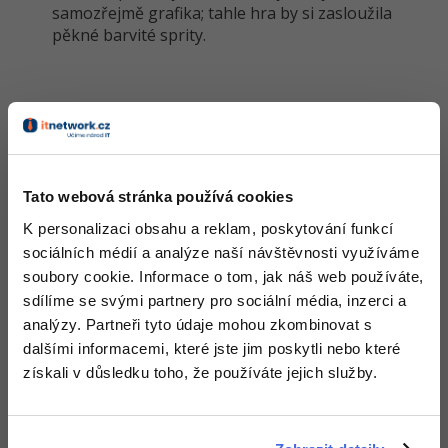
samozřejmě grafika; tahle hra by si zasloužila
pěkné barvité sprity.
Windows
Fórum
Linux
Galerie
Sítě
Kybernetická bezpečnost
Tato webová stránka používá cookies
Elektronický podpis
K personalizaci obsahu a reklam, poskytování funkcí
sociálních médií a analýze naší návštěvnosti využíváme
Fórum
soubory cookie. Informace o tom, jak náš web používáte,
sdílíme se svými partnery pro sociální média, inzerci a
analýzy. Partneři tyto údaje mohou zkombinovat s
dalšími informacemi, které jste jim poskytli nebo které
získali v důsledku toho, že používáte jejich služby.