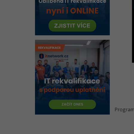
Git - Verzovací systém křížem
krážem
Návrhové vzory v C# .NET
Visual Studio
VS Code
Metodiky vývoje softwaru v C#
.NET
Konzole
Algoritmy v C# .NET
Historie .NET
MonoGame
Unity 3D
MVC
Program 
Web Forms
Visual Basic (VB .NET)