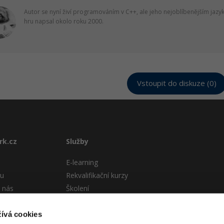
Autor se nyní živí programováním v C++, ale jeho nejoblíbenějším jazyk
hru napsal okolo roku 2000.
Vstoupit do diskuze (0)
rk.cz
Služby
E-learning
tu
Rekvalifikační kurzy
 nás
Školení
Pro firmy
stému
ívá cookies