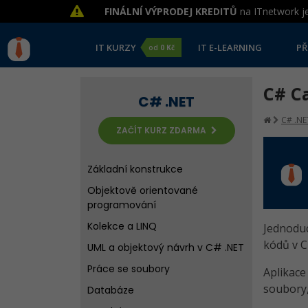
FINÁLNÍ VÝPRODEJ KREDITŮ
na ITnetwork je
IT KURZY
IT E-LEARNING
PŘ
od
0 Kč
C# C
C# .NET
C# .NE
ZAČÍT KURZ ZDARMA
Základní konstrukce
Objektově orientované
programování
Kolekce a LINQ
Jednoduc
kódů v C
UML a objektový návrh v C# .NET
Práce se soubory
Aplikace
soubory,
Databáze