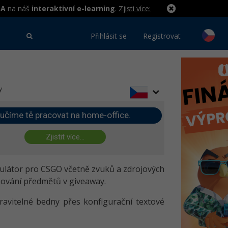
MA
na náš
interaktivní e-learning
.
Zjisti více:
Přihlásit se
Registrovat
y
učíme tě pracovat na home-office.
Zjistit více...
mulátor pro CSGO včetně zvuků a zdrojových
ování předmětů v giveaway.
pravitelné bedny přes konfigurační textové