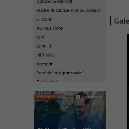
Databáze MS-SQL
SQLite databáze krok za krokem
Gale
EF Core
ASP.NET Core
WPF
WinUI 3
.NET MAUI
Xamarin
Paralelní programování
Testování
Windows Forms
Windows Store Aplikace
Práce se sítí
Best practices pro návrh
softwaru v C# .NET