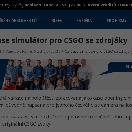
 tady. Využij
poslední šanci
a získej až
80 % extra kreditů ZDAR
ÍBĚHY ABSOLVENTŮ
BLOG
KARIÉRA
PRO FIRMY
ase simulátor pro CSGO se zdrojáky
T
Windows Forms
Zdrojákoviště
C# Case simulátor pro CSGO se zdroják
Na
há variace na kolo štěstí zpracovaná jako case opening si
#, původně napsaná pro jednoho českého streamera na los
 umí nastavit sílu roztočení, opětovné roztočení, lehce u
 originální CSGO zvuky.