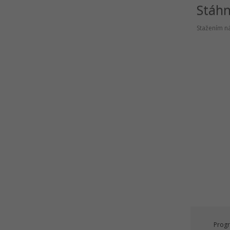
Test znalostí C# .NET online
Stáh
Stažením ná
Progr