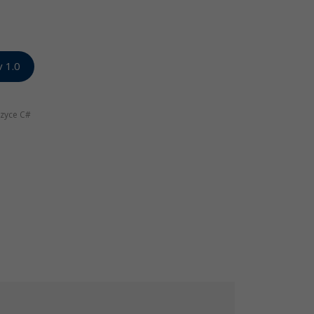
v 1.0
azyce C#