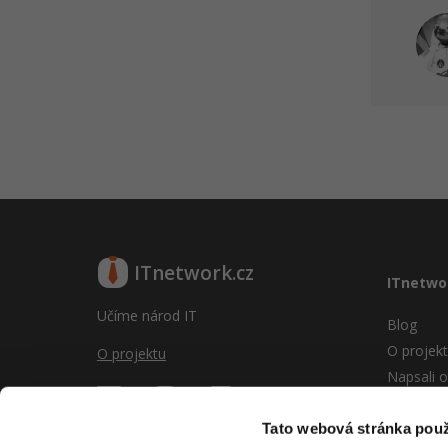
ITnetwork.cz
ITnetwo
Učíme národ IT
Blog
O projek
O projektu
Napsali o
Reklama
Vývoj sy
Tato webová stránka použ