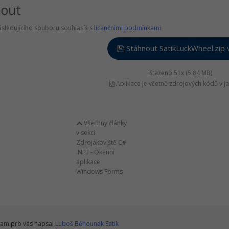
nout
sledujícího souboru souhlasíš s
licenčními podmínkami
Stáhnout SatikLuckWheel.zip 
Staženo 51x (5.84 MB)
Aplikace je včetně zdrojových kódů v j
Všechny články
v sekci
Zdrojákoviště C#
.NET - Okenní
aplikace
Windows Forms
am pro vás napsal
Luboš Běhounek Satik