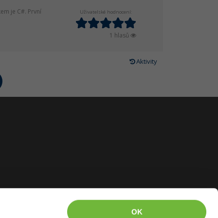
em je C#. První
Uživatelské hodnocení:
1 hlasů
Aktivity
OK