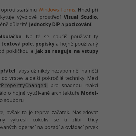
u oproti staršímu
Windows Forms
. Hned při
skytuje vývojové prostředí
Visual Studio
,
éně důležité
jednotky DIP
a
pozicování
.
lkulačka
. Na té se naučíš používat ty
,
textová pole
,
popisky
a hojně používaný
pod pokličkou a
jak se reaguje na vstupy
přátel
, abys už nikdy nezapomněl na něčí
 do vrstev a další pokročilé techniky. Mezi
pro snadnou reakci
yPropertyChanged
álo o hojně využívané architektuře
Model-
do souboru.
, avšak to je teprve začátek. Následovat
ý vykresli cokoliv se ti zlíbí, třídy
vaných operací na pozadí a ovládací prvek