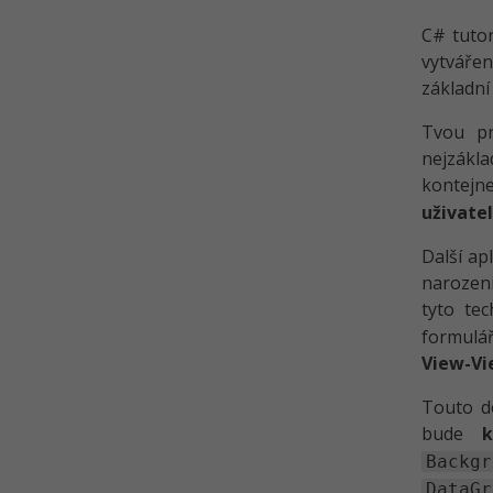
C# tutor
vytváře
základní
Tvou p
nejzákla
kontejn
uživate
Další ap
narozeni
tyto te
formulář
View-V
Touto do
bude
k
Backgr
DataGr