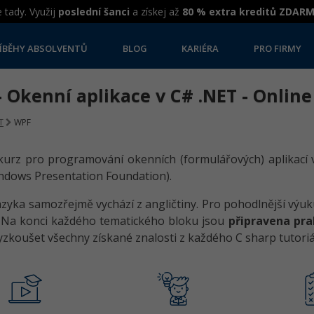
 tady. Využij
poslední šanci
a získej až
80 % extra kreditů ZDAR
ÍBĚHY ABSOLVENTŮ
BLOG
KARIÉRA
PRO FIRMY
 Okenní aplikace v C# .NET - Online
T
WPF
kurz pro programování okenních (formulářových) aplikací
ndows Presentation Foundation).
azyka samozřejmě vychází z angličtiny. Pro pohodlnější výuk
. Na konci každého tematického bloku jsou
připravena pra
zkoušet všechny získané znalosti z každého C sharp tutoriá