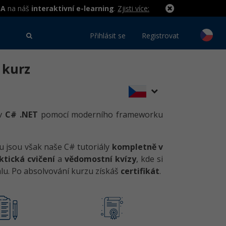
MA
na náš
interaktivní e-learning
.
Zjisti více:
Přihlásit se
Registrovat
 kurz
 v
C# .NET
pomocí moderního frameworku
u jsou však naše C# tutoriály
kompletně v
ktická cvičení
a
vědomostní kvízy
, kde si
lu. Po absolvování kurzu získáš
certifikát
.