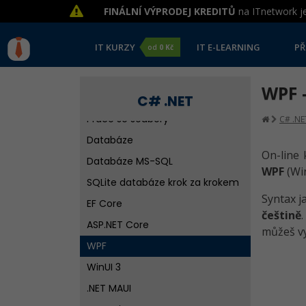
FINÁLNÍ VÝPRODEJ KREDITŮ
na ITnetwork je
Základní konstrukce
Objektově orientované
IT KURZY
IT E-LEARNING
PŘ
od
0 Kč
programování
Kolekce a LINQ
WPF -
UML a objektový návrh v C# .NET
C# .NET
Práce se soubory
C# .NE
Databáze
On-line 
Databáze MS-SQL
WPF
(Wi
SQLite databáze krok za krokem
Syntax j
EF Core
češtině
ASP.NET Core
můžeš vy
WPF
WinUI 3
.NET MAUI