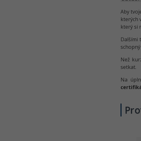
Aby tvoj
kterých 
který si
Dalšími
schopný 
Než kurz
setkat.
Na úpln
certifik
Pro