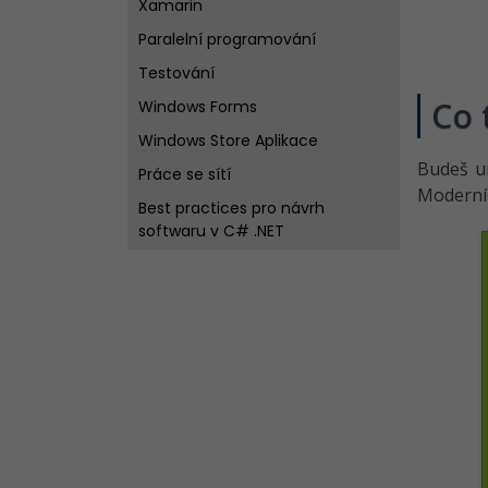
Xamarin
Paralelní programování
Testování
Co 
Windows Forms
Windows Store Aplikace
Budeš 
Práce se sítí
Moderní
Best practices pro návrh
softwaru v C# .NET
Git - Verzovací systém křížem
krážem
Návrhové vzory v C# .NET
Visual Studio
VS Code
Metodiky vývoje softwaru v C#
.NET
Konzole