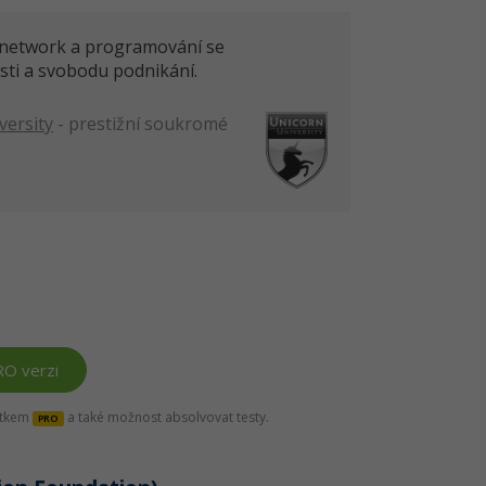
ITnetwork a programování se
sti a svobodu podnikání.
versity
- prestižní soukromé
RO verzi
títkem
a také možnost absolvovat testy.
PRO