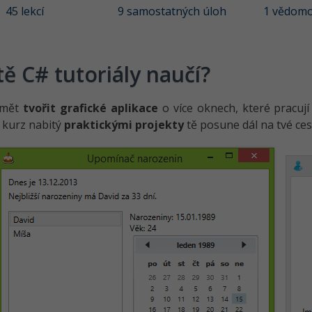
45 lekcí
9 samostatných úloh
1 vědomo
tě C# tutoriály naučí?
umět
tvořit grafické aplikace
o více oknech, které pracují
 kurz nabitý
praktickými projekty
tě posune dál na tvé ces