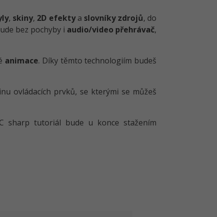
yly
,
skiny
,
2D efekty
a
slovníky zdrojů
, do
 bude bez pochyby i
audio/video přehrávač
,
né
animace
. Díky těmto technologiím budeš
inu ovládacích prvků, se kterými se můžeš
 sharp tutoriál bude u konce stažením