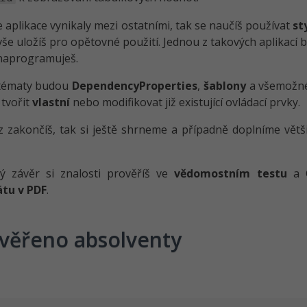
e aplikace vynikaly mezi ostatními, tak se naučíš používat
st
vše uložíš pro opětovné použití. Jednou z takových aplikací
 naprogramuješ.
 tématy budou
DependencyPro­perties
,
šablony
a všemož
tvořit
vlastní
nebo modifikovat již existující ovládací prvky.
 zakončíš, tak si ještě shrneme a případně doplníme větš
ý závěr si znalosti prověříš ve
vědomostním testu
a C
átu v PDF
.
věřeno absolventy