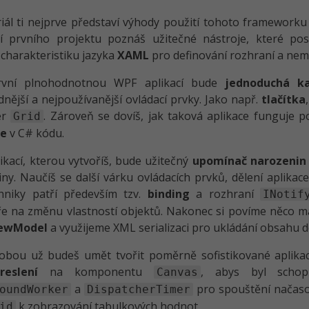
iál ti nejprve představí výhody použití tohoto framework
ní prvního projektu poznáš užitečné nástroje, které po
 charakteristiku jazyka
XAML
pro definování rozhraní a nem
rvní plnohodnotnou WPF aplikací bude
jednoduchá ka
dnější a nejpoužívanější ovládací prvky. Jako např.
tlačítka
er
. Zároveň se dovíš, jak taková aplikace funguje 
Grid
le
v C# kódu.
likací, kterou vytvoříš, bude užitečný
upomínač narozenin 
ny. Naučíš se další várku ovládacích prvků, dělení aplikace
chniky patří především tzv.
binding
a rozhraní
INotif
e na změnu vlastností objektů. Nakonec si povíme něco m
iewModel
a využijeme XML serializaci pro ukládání obsahu 
bou už budeš umět tvořit poměrně sofistikované aplikace
reslení
na komponentu
, abys byl schopn
Canvas
a
pro spouštění načaso
oundWorker
DispatcherTimer
k zobrazování tabulkových hodnot.
id