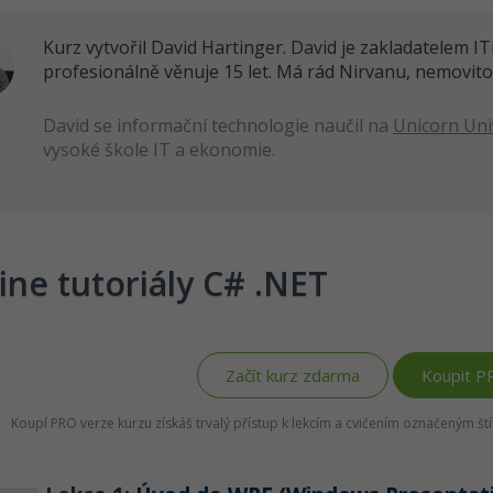
Kurz vytvořil David Hartinger. David je zakladatelem 
profesionálně věnuje 15 let. Má rád Nirvanu, nemovito
David se informační technologie naučil na
Unicorn Uni
vysoké škole IT a ekonomie.
ine tutoriály C# .NET
Začít kurz zdarma
Koupit P
Koupí PRO verze kurzu získáš trvalý přístup k lekcím a cvičením označeným š