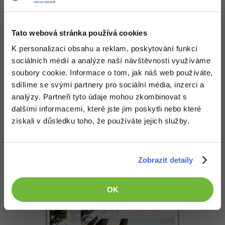
Galerie
Windows
Fórum
Tato webová stránka používá cookies
Linux
K personalizaci obsahu a reklam, poskytování funkcí
sociálních médií a analýze naší návštěvnosti využíváme
Sítě
soubory cookie. Informace o tom, jak náš web používáte,
sdílíme se svými partnery pro sociální média, inzerci a
Kybernetická bezpečnost
analýzy. Partneři tyto údaje mohou zkombinovat s
dalšími informacemi, které jste jim poskytli nebo které
Elektronický podpis
získali v důsledku toho, že používáte jejich služby.
Fórum
Zobrazit detaily
OK