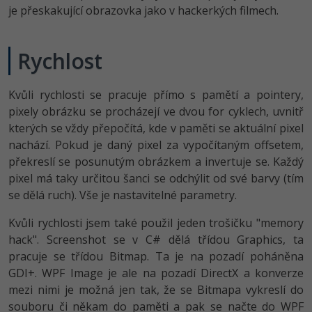
je přeskakující obrazovka jako v hackerkých filmech.
-41%
Copywriter
Algoritmy
Rychlost
-10%
WordPress specialista
Umělá inteligence (AI)
SEO specialista
Pro děti
Kvůli rychlosti se pracuje přímo s pamětí a pointery,
pixely obrázku se procházejí ve dvou for cyklech, uvnitř
Více
kterých se vždy přepočítá, kde v paměti se aktuální pixel
nachází. Pokud je daný pixel za vypočítaným offsetem,
Fórum
překreslí se posunutým obrázkem a invertuje se. Každý
pixel má taky určitou šanci se odchýlit od své barvy (tím
se dělá ruch). Vše je nastavitelné parametry.
Kurzy e-commerce
Kvůli rychlosti jsem také použil jeden trošičku "memory
Testování softwaru
Kurzy designu
hack". Screenshot se v C# dělá třídou Graphics, ta
pracuje se třídou Bitmap. Ta je na pozadí poháněna
-80%
Datová analýza
HTML/CSS
Příběhy absolventů
GDI+. WPF Image je ale na pozadí DirectX a konverze
-80%
mezi nimi je možná jen tak, že se Bitmapa vykreslí do
Digitální gramotnost
Blog
Photoshop
souboru či někam do paměti a pak se načte do WPF