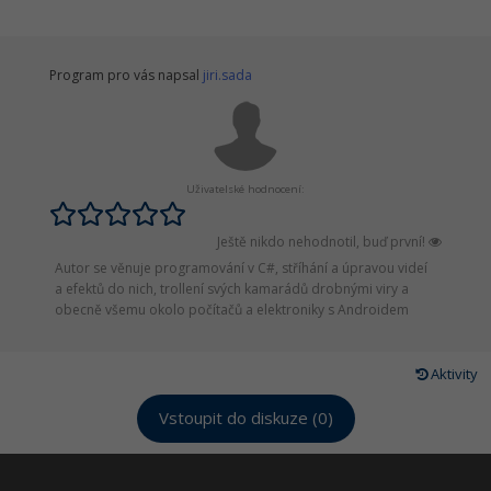
Program pro vás napsal
jiri.sada
Uživatelské hodnocení:
Ještě nikdo nehodnotil, buď první!
Autor se věnuje programování v C#, stříhání a úpravou videí
a efektů do nich, trollení svých kamarádů drobnými viry a
obecně všemu okolo počítačů a elektroniky s Androidem
Aktivity
Vstoupit do diskuze (0)