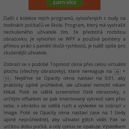
-80%
Vývojář mobilních aplikací
Python
HTML5, CSS3, Bootstrap, SEO
PHP
-80%
Specialista na AI a bigdata
Další z kolekce mých programů, vytvořených z nudy na
JavaScript
SQL a databáze
hodinách počítačů ve škole. Program, který má vystrašit
JavaScript
-80%
C# Game developer
nezkušeného uživatele tím, že předstírá rozbitou
PHP
Testování a verzování
obrazovku. Je vytvořen ve WPF a používá pointery a
Python
-80%
Webdesigner
přímou práci s pamětí (kvůli rychlosti), je tudíž spíše pro
C++
UML a návrhové vzory
zkušenější uživatele.
HTML / CSS
-80%
Tester
Swift
Zobrazí se v podobě Topmost okna přes celou virtuální
React
UML a návrhové vzory
-80%
plochu (všechny obrazovky), které nereaguje na
+
Systémový administrátor
Kotlin
Alt
. Nejdříve se Opacity okna nastaví na 0.01, aby
Spring
MySQL/MariaDB
F4
-80%
prakticky úplně průhledné, ale uživatel nemohl nikam
Grafik / UX/UI návrhář
C
klikat. Poté se udělá screenshot čisté obrazovky, s
ASP.NET MVC
MS-SQL
určitým offsetem se pak invertovaný vykreslí sám přes
3D grafik
VB.NET
sebe, v obrázku se udělá ruch a výsledek se zobrazí v
Django
SQLite
Image. Poté se Opacity okna nastaví zase na 1 (tedy
Projektový manažer
SQL
Best practices
úplně neprůhledné), aby uživatel glitch viděl. Pak se
-80%
Databázový analytik
určitou dobu počká, a celý cyklus se opakuje. Výsledkem
Návrh SW