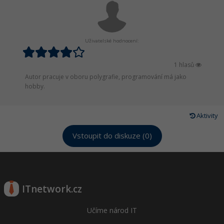
Uživatelské hodnocení:
1 hlasů
Autor pracuje v oboru polygrafie, programování má jako
hobby.
Aktivity
Vstoupit do diskuze (0)
ITnetwork.cz
Učíme národ IT