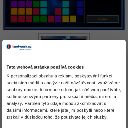
-30%
Kariéra
-80%
Marketing
Adobe Illustrator
Pro firmy
-30%
WordPress
Adobe Lightroom
-30%
-15%
SEO
Adobe XD
-25%
UX
Adobe InDesign
Business
Adobe After Effects
Tato webová stránka používá cookies
-25%
-80%
Kryptoměny
Blender
K personalizaci obsahu a reklam, poskytování funkcí
sociálních médií a analýze naší návštěvnosti využíváme
-30%
Copywriting
Inkscape
soubory cookie. Informace o tom, jak náš web používáte,
-80%
sdílíme se svými partnery pro sociální média, inzerci a
-80%
MS Office
Fotografování
analýzy. Partneři tyto údaje mohou zkombinovat s
dalšími informacemi, které jste jim poskytli nebo které
Google Dokumenty
Video
Program byl vytvořen v roce 2018.
získali v důsledku toho, že používáte jejich služby.
Time management
Ostatní