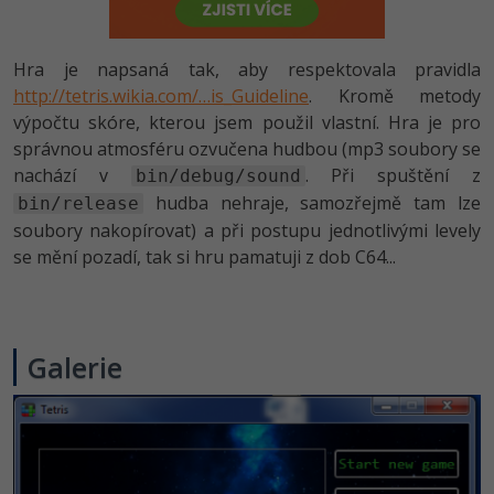
-80%
Vývojář mobilních aplikací
Python
HTML5, CSS3, Bootstrap, SEO
PHP
-80%
Specialista na AI a bigdata
Hra je napsaná tak, aby respektovala pravidla
JavaScript
SQL a databáze
http://tetris.wikia.com/…is_Guideline
. Kromě metody
JavaScript
-80%
C# Game developer
výpočtu skóre, kterou jsem použil vlastní. Hra je pro
PHP
Testování a verzování
správnou atmosféru ozvučena hudbou (mp3 soubory se
Python
-80%
Webdesigner
nachází v
. Při spuštění z
C++
bin/debug/sound
UML a návrhové vzory
HTML / CSS
hudba nehraje, samozřejmě tam lze
bin/release
-80%
Tester
Swift
soubory nakopírovat) a při postupu jednotlivými levely
React
UML a návrhové vzory
se mění pozadí, tak si hru pamatuji z dob C64...
-80%
Systémový administrátor
Kotlin
Spring
MySQL/MariaDB
-80%
Grafik / UX/UI návrhář
C
ASP.NET MVC
MS-SQL
Galerie
3D grafik
VB.NET
Django
SQLite
Projektový manažer
SQL
Best practices
-80%
Databázový analytik
Návrh SW